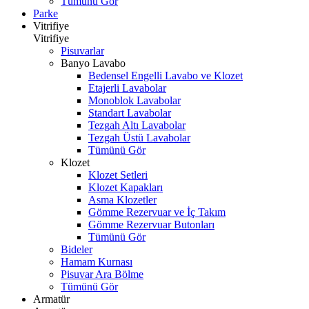
Tümünü Gör
Parke
Vitrifiye
Vitrifiye
Pisuvarlar
Banyo Lavabo
Bedensel Engelli Lavabo ve Klozet
Etajerli Lavabolar
Monoblok Lavabolar
Standart Lavabolar
Tezgah Altı Lavabolar
Tezgah Üstü Lavabolar
Tümünü Gör
Klozet
Klozet Setleri
Klozet Kapakları
Asma Klozetler
Gömme Rezervuar ve İç Takım
Gömme Rezervuar Butonları
Tümünü Gör
Bideler
Hamam Kurnası
Pisuvar Ara Bölme
Tümünü Gör
Armatür