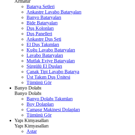
Armatür
Batarya Setleri
Ankastre Lavabo Bataryaları
Banyo Bataryaları
Bide Bataryaları
Duş Kolonları
Duş Panelleri
Ankastre Duş Seti
El Duş Takımları
Kuğu Lavabo Bataryaları
Lavabo Bataryaları
Mutfak Eviye Bataryaları
Sürgülü El Duşları
Çanak Tipi Lavabo Batarya
Üst Takım Duş Ünitesi
Tümünü Gör
Banyo Dolabı
Banyo Dolabı
Banyo Dolabı Takımları
Boy Dolapları
Çamaşır Makinesi Dolapları
Tümünü Gör
Yapı Kimyasalları
Yapı Kimyasalları
Astar