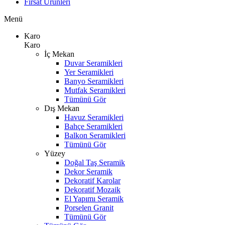
Fırsat Ürünleri
Menü
Karo
Karo
İç Mekan
Duvar Seramikleri
Yer Seramikleri
Banyo Seramikleri
Mutfak Seramikleri
Tümünü Gör
Dış Mekan
Havuz Seramikleri
Bahçe Seramikleri
Balkon Seramikleri
Tümünü Gör
Yüzey
Doğal Taş Seramik
Dekor Seramik
Dekoratif Karolar
Dekoratif Mozaik
El Yapımı Seramik
Porselen Granit
Tümünü Gör