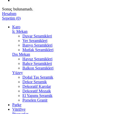
Sonuç bulunamadı.
Hesabım
Sepetim
(
0
)
Karo
İç Mekan
Duvar Seramikleri
Yer Seramikleri
Banyo Seramikleri
Mutfak Seramikleri
Dış Mekan
Havuz Seramikleri
Bahçe Seramikleri
Balkon Seramikleri
Yüzey
Doğal Taş Seramik
Dekor Seramik
Dekoratif Karolar
Dekoratif Mozaik
El Yapımı Seramik
Porselen Granit
Parke
Vitrifiye
Pisuvarlar