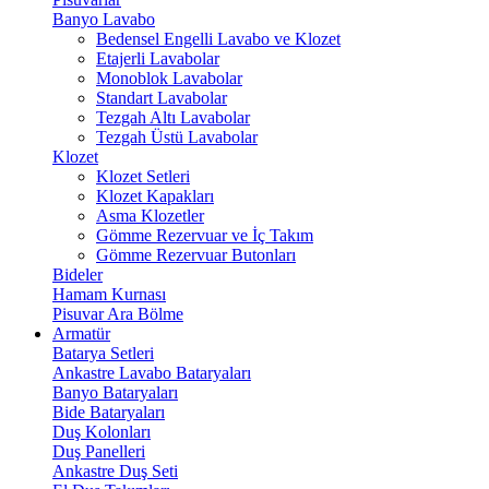
Banyo Lavabo
Bedensel Engelli Lavabo ve Klozet
Etajerli Lavabolar
Monoblok Lavabolar
Standart Lavabolar
Tezgah Altı Lavabolar
Tezgah Üstü Lavabolar
Klozet
Klozet Setleri
Klozet Kapakları
Asma Klozetler
Gömme Rezervuar ve İç Takım
Gömme Rezervuar Butonları
Bideler
Hamam Kurnası
Pisuvar Ara Bölme
Armatür
Batarya Setleri
Ankastre Lavabo Bataryaları
Banyo Bataryaları
Bide Bataryaları
Duş Kolonları
Duş Panelleri
Ankastre Duş Seti