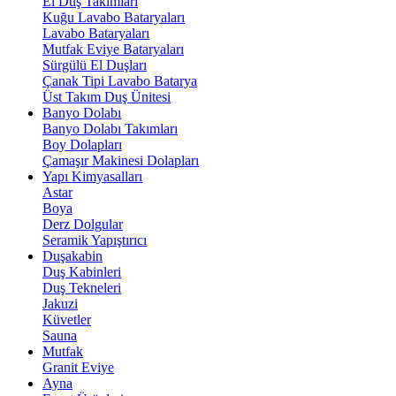
El Duş Takımları
Kuğu Lavabo Bataryaları
Lavabo Bataryaları
Mutfak Eviye Bataryaları
Sürgülü El Duşları
Çanak Tipi Lavabo Batarya
Üst Takım Duş Ünitesi
Banyo Dolabı
Banyo Dolabı Takımları
Boy Dolapları
Çamaşır Makinesi Dolapları
Yapı Kimyasalları
Astar
Boya
Derz Dolgular
Seramik Yapıştırıcı
Duşakabin
Duş Kabinleri
Duş Tekneleri
Jakuzi
Küvetler
Sauna
Mutfak
Granit Eviye
Ayna