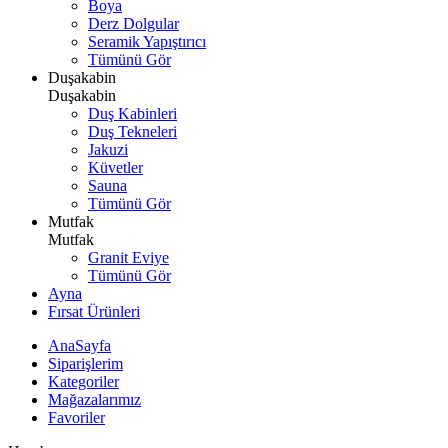
Boya
Derz Dolgular
Seramik Yapıştırıcı
Tümünü Gör
Duşakabin
Duşakabin
Duş Kabinleri
Duş Tekneleri
Jakuzi
Küvetler
Sauna
Tümünü Gör
Mutfak
Mutfak
Granit Eviye
Tümünü Gör
Ayna
Fırsat Ürünleri
AnaSayfa
Siparişlerim
Kategoriler
Mağazalarımız
Favoriler