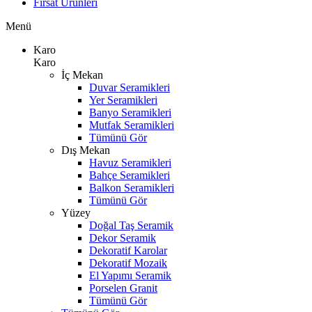
Fırsat Ürünleri
Menü
Karo
Karo
İç Mekan
Duvar Seramikleri
Yer Seramikleri
Banyo Seramikleri
Mutfak Seramikleri
Tümünü Gör
Dış Mekan
Havuz Seramikleri
Bahçe Seramikleri
Balkon Seramikleri
Tümünü Gör
Yüzey
Doğal Taş Seramik
Dekor Seramik
Dekoratif Karolar
Dekoratif Mozaik
El Yapımı Seramik
Porselen Granit
Tümünü Gör