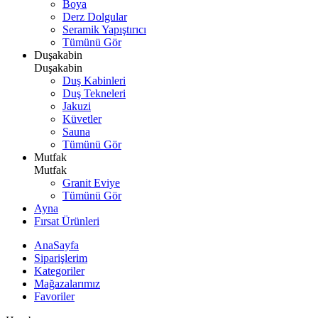
Boya
Derz Dolgular
Seramik Yapıştırıcı
Tümünü Gör
Duşakabin
Duşakabin
Duş Kabinleri
Duş Tekneleri
Jakuzi
Küvetler
Sauna
Tümünü Gör
Mutfak
Mutfak
Granit Eviye
Tümünü Gör
Ayna
Fırsat Ürünleri
AnaSayfa
Siparişlerim
Kategoriler
Mağazalarımız
Favoriler