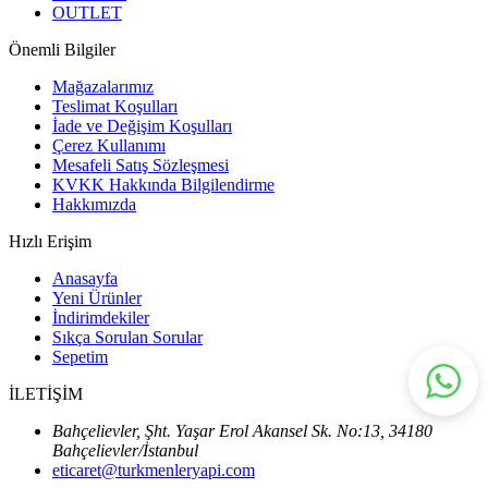
OUTLET
Önemli Bilgiler
Mağazalarımız
Teslimat Koşulları
İade ve Değişim Koşulları
Çerez Kullanımı
Mesafeli Satış Sözleşmesi
KVKK Hakkında Bilgilendirme
Hakkımızda
Hızlı Erişim
Anasayfa
Yeni Ürünler
İndirimdekiler
Sıkça Sorulan Sorular
Sepetim
İLETİŞİM
Bahçelievler, Şht. Yaşar Erol Akansel Sk. No:13, 34180
Bahçelievler/İstanbul
eticaret@turkmenleryapi.com