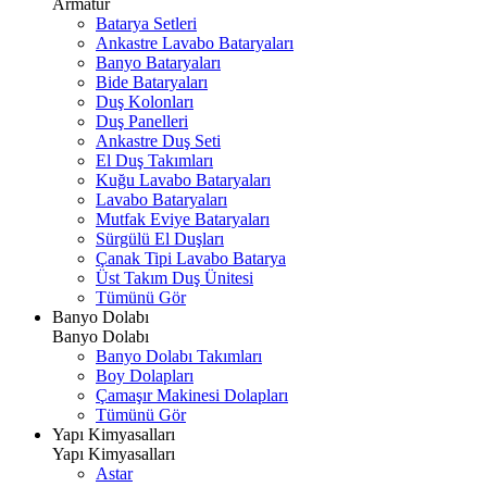
Armatür
Batarya Setleri
Ankastre Lavabo Bataryaları
Banyo Bataryaları
Bide Bataryaları
Duş Kolonları
Duş Panelleri
Ankastre Duş Seti
El Duş Takımları
Kuğu Lavabo Bataryaları
Lavabo Bataryaları
Mutfak Eviye Bataryaları
Sürgülü El Duşları
Çanak Tipi Lavabo Batarya
Üst Takım Duş Ünitesi
Tümünü Gör
Banyo Dolabı
Banyo Dolabı
Banyo Dolabı Takımları
Boy Dolapları
Çamaşır Makinesi Dolapları
Tümünü Gör
Yapı Kimyasalları
Yapı Kimyasalları
Astar