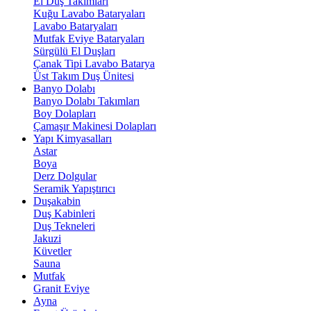
El Duş Takımları
Kuğu Lavabo Bataryaları
Lavabo Bataryaları
Mutfak Eviye Bataryaları
Sürgülü El Duşları
Çanak Tipi Lavabo Batarya
Üst Takım Duş Ünitesi
Banyo Dolabı
Banyo Dolabı Takımları
Boy Dolapları
Çamaşır Makinesi Dolapları
Yapı Kimyasalları
Astar
Boya
Derz Dolgular
Seramik Yapıştırıcı
Duşakabin
Duş Kabinleri
Duş Tekneleri
Jakuzi
Küvetler
Sauna
Mutfak
Granit Eviye
Ayna