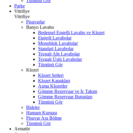
Tümünü Gör
Parke
Vitrifiye
Vitrifiye
Pisuvarlar
Banyo Lavabo
Bedensel Engelli Lavabo ve Klozet
Etajerli Lavabolar
Monoblok Lavabolar
Standart Lavabolar
Tezgah Altı Lavabolar
Tezgah Üstü Lavabolar
Tümünü Gör
Klozet
Klozet Setleri
Klozet Kapakları
Asma Klozetler
Gömme Rezervuar ve İç Takım
Gömme Rezervuar Butonları
Tümünü Gör
Bideler
Hamam Kurnası
Pisuvar Ara Bölme
Tümünü Gör
Armatür