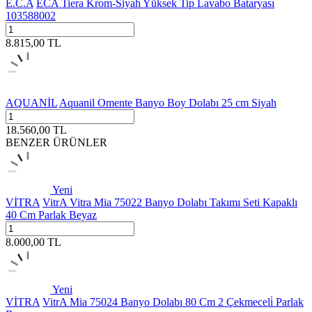
E.C.A
ECA Tiera Krom-Siyah Yüksek Tip Lavabo Bataryası
103588002
8.815,00
TL
AQUANİL
Aquanil Omente Banyo Boy Dolabı 25 cm Siyah
18.560,00
TL
BENZER ÜRÜNLER
Yeni
VİTRA
VitrA Vitra Mia 75022 Banyo Dolabı Takımı Seti Kapaklı
40 Cm Parlak Beyaz
8.000,00
TL
Yeni
VİTRA
VitrA Mia 75024 Banyo Dolabı 80 Cm 2 Çekmeceli̇ Parlak