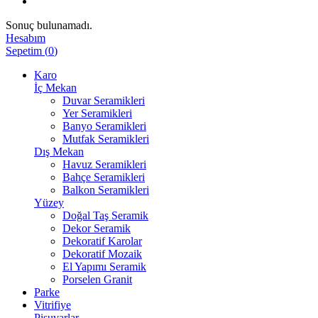
Sonuç bulunamadı.
Hesabım
Sepetim
(
0
)
Karo
İç Mekan
Duvar Seramikleri
Yer Seramikleri
Banyo Seramikleri
Mutfak Seramikleri
Dış Mekan
Havuz Seramikleri
Bahçe Seramikleri
Balkon Seramikleri
Yüzey
Doğal Taş Seramik
Dekor Seramik
Dekoratif Karolar
Dekoratif Mozaik
El Yapımı Seramik
Porselen Granit
Parke
Vitrifiye
Pisuvarlar