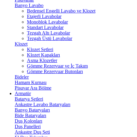
Banyo Lavabo
Bedensel Engelli Lavabo ve Klozet
Etajerli Lavabolar
Monoblok Lavabolar
Standart Lavabolar
Tezgah Altı Lavabolar
Tezgah Üstü Lavabolar
Klozet
Klozet Setleri
Klozet Kapakları
Asma Klozetler
Gömme Rezervuar ve İç Takım
Gömme Rezervuar Butonları
Bideler
Hamam Kurnası
Pisuvar Ara Bölme
Armatür
Batarya Setleri
Ankastre Lavabo Bataryaları
Banyo Bataryaları
Bide Bataryaları
Duş Kolonları
Duş Panelleri
Ankastre Duş Seti