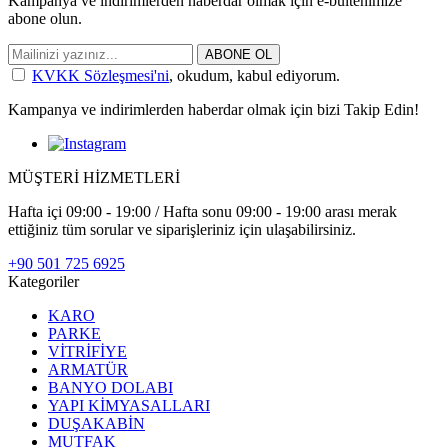
Kampanya ve indirimlerden haberdar olmak için e-bültenimize
abone olun.
ABONE OL
KVKK Sözleşmesi'ni
, okudum, kabul ediyorum.
Kampanya ve indirimlerden haberdar olmak için bizi Takip Edin!
MÜŞTERİ HİZMETLERİ
Hafta içi 09:00 - 19:00 / Hafta sonu 09:00 - 19:00 arası merak
ettiğiniz tüm sorular ve siparişleriniz için ulaşabilirsiniz.
+90 501 725 6925
Kategoriler
KARO
PARKE
VİTRİFİYE
ARMATÜR
BANYO DOLABI
YAPI KİMYASALLARI
DUŞAKABİN
MUTFAK