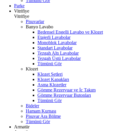
Tümünü Gör
Parke
Vitrifiye
Vitrifiye
Pisuvarlar
Banyo Lavabo
Bedensel Engelli Lavabo ve Klozet
Etajerli Lavabolar
Monoblok Lavabolar
Standart Lavabolar
Tezgah Altı Lavabolar
Tezgah Üstü Lavabolar
Tümünü Gör
Klozet
Klozet Setleri
Klozet Kapakları
Asma Klozetler
Gömme Rezervuar ve İç Takım
Gömme Rezervuar Butonları
Tümünü Gör
Bideler
Hamam Kurnası
Pisuvar Ara Bölme
Tümünü Gör
Armatür