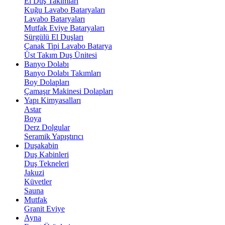
El Duş Takımları
Kuğu Lavabo Bataryaları
Lavabo Bataryaları
Mutfak Eviye Bataryaları
Sürgülü El Duşları
Çanak Tipi Lavabo Batarya
Üst Takım Duş Ünitesi
Banyo Dolabı
Banyo Dolabı Takımları
Boy Dolapları
Çamaşır Makinesi Dolapları
Yapı Kimyasalları
Astar
Boya
Derz Dolgular
Seramik Yapıştırıcı
Duşakabin
Duş Kabinleri
Duş Tekneleri
Jakuzi
Küvetler
Sauna
Mutfak
Granit Eviye
Ayna