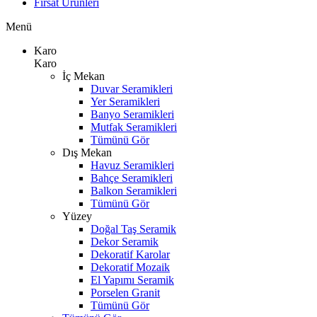
Fırsat Ürünleri
Menü
Karo
Karo
İç Mekan
Duvar Seramikleri
Yer Seramikleri
Banyo Seramikleri
Mutfak Seramikleri
Tümünü Gör
Dış Mekan
Havuz Seramikleri
Bahçe Seramikleri
Balkon Seramikleri
Tümünü Gör
Yüzey
Doğal Taş Seramik
Dekor Seramik
Dekoratif Karolar
Dekoratif Mozaik
El Yapımı Seramik
Porselen Granit
Tümünü Gör