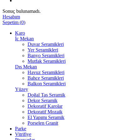
Sonuç bulunamadı.
Hesabım
Sepetim
(
0
)
Karo
İç Mekan
Duvar Seramikleri
Yer Seramikleri
Banyo Seramikleri
Mutfak Seramikleri
Dış Mekan
Havuz Seramikleri
Bahçe Seramikleri
Balkon Seramikleri
Yüzey
Doğal Taş Seramik
Dekor Seramik
Dekoratif Karolar
Dekoratif Mozaik
El Yapımı Seramik
Porselen Granit
Parke
Vitrifiye
Pisuvarlar