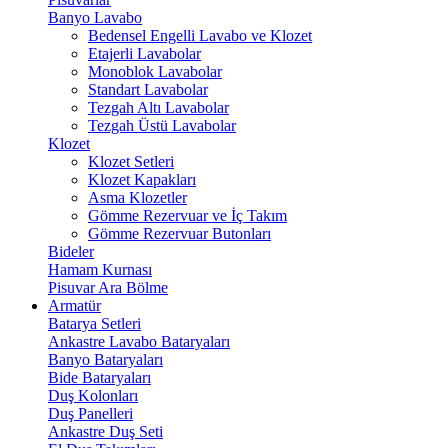
Banyo Lavabo
Bedensel Engelli Lavabo ve Klozet
Etajerli Lavabolar
Monoblok Lavabolar
Standart Lavabolar
Tezgah Altı Lavabolar
Tezgah Üstü Lavabolar
Klozet
Klozet Setleri
Klozet Kapakları
Asma Klozetler
Gömme Rezervuar ve İç Takım
Gömme Rezervuar Butonları
Bideler
Hamam Kurnası
Pisuvar Ara Bölme
Armatür
Batarya Setleri
Ankastre Lavabo Bataryaları
Banyo Bataryaları
Bide Bataryaları
Duş Kolonları
Duş Panelleri
Ankastre Duş Seti