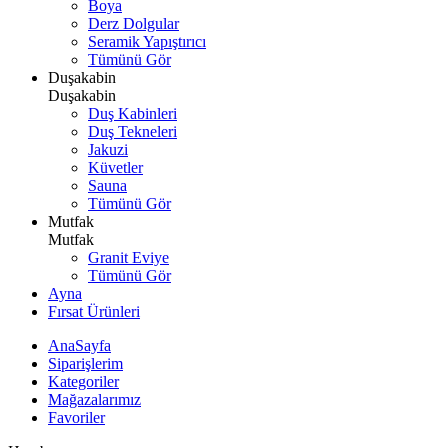
Boya
Derz Dolgular
Seramik Yapıştırıcı
Tümünü Gör
Duşakabin
Duşakabin
Duş Kabinleri
Duş Tekneleri
Jakuzi
Küvetler
Sauna
Tümünü Gör
Mutfak
Mutfak
Granit Eviye
Tümünü Gör
Ayna
Fırsat Ürünleri
AnaSayfa
Siparişlerim
Kategoriler
Mağazalarımız
Favoriler