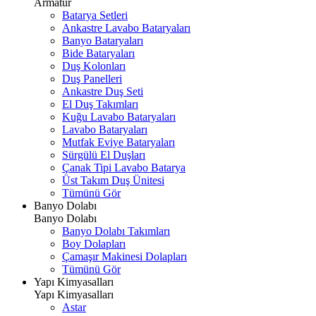
Armatür
Batarya Setleri
Ankastre Lavabo Bataryaları
Banyo Bataryaları
Bide Bataryaları
Duş Kolonları
Duş Panelleri
Ankastre Duş Seti
El Duş Takımları
Kuğu Lavabo Bataryaları
Lavabo Bataryaları
Mutfak Eviye Bataryaları
Sürgülü El Duşları
Çanak Tipi Lavabo Batarya
Üst Takım Duş Ünitesi
Tümünü Gör
Banyo Dolabı
Banyo Dolabı
Banyo Dolabı Takımları
Boy Dolapları
Çamaşır Makinesi Dolapları
Tümünü Gör
Yapı Kimyasalları
Yapı Kimyasalları
Astar