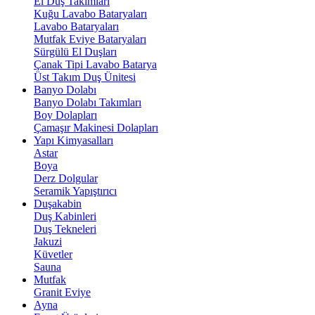
El Duş Takımları
Kuğu Lavabo Bataryaları
Lavabo Bataryaları
Mutfak Eviye Bataryaları
Sürgülü El Duşları
Çanak Tipi Lavabo Batarya
Üst Takım Duş Ünitesi
Banyo Dolabı
Banyo Dolabı Takımları
Boy Dolapları
Çamaşır Makinesi Dolapları
Yapı Kimyasalları
Astar
Boya
Derz Dolgular
Seramik Yapıştırıcı
Duşakabin
Duş Kabinleri
Duş Tekneleri
Jakuzi
Küvetler
Sauna
Mutfak
Granit Eviye
Ayna