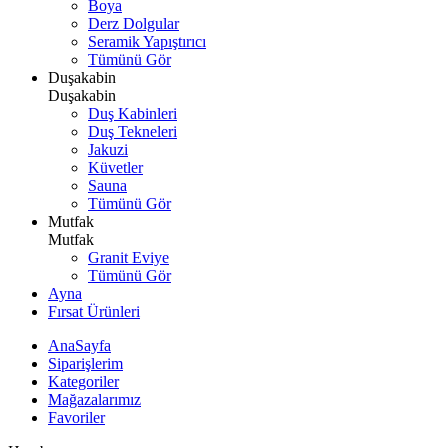
Boya
Derz Dolgular
Seramik Yapıştırıcı
Tümünü Gör
Duşakabin
Duşakabin
Duş Kabinleri
Duş Tekneleri
Jakuzi
Küvetler
Sauna
Tümünü Gör
Mutfak
Mutfak
Granit Eviye
Tümünü Gör
Ayna
Fırsat Ürünleri
AnaSayfa
Siparişlerim
Kategoriler
Mağazalarımız
Favoriler