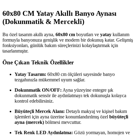
60x80 CM Yatay Akıllı Banyo Aynası
(Dokunmatik & Mercekli)
Bu özel tasarım akıllı ayna,
60x80 cm
boyutları ve
yatay
kullanım
formuyla banyonuza genişlik ve modern bir dokunuş katar. Gelişmiş
fonksiyonları, günlük bakım süreçlerinizi kolaylaştırmak için
tasarlanmıştır.
Öne Çıkan Teknik Özellikler
Yatay Tasarım:
60x80 cm ölçüleri sayesinde banyo
tezgahınızla mükemmel uyum sağlar.
Dokunmatik ON/OFF:
Ayna yüzeyine entegre şık
dokunmatik sensör ile aydınlatmayı tek dokunuşla kolayca
kontrol edebilirsiniz.
Büyüteçli Mercek Alanı:
Detaylı makyaj ve kişisel bakım
işlemleri için ayna üzerine konumlandırılmış özel
büyüteçli
ayna (mercek)
bölmesi mevcuttur.
Tek Renk LED Aydınlatma:
Gözü yormayan, homojen ve