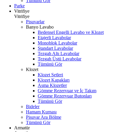
Tümünü Gör
Parke
Vitrifiye
Vitrifiye
Pisuvarlar
Banyo Lavabo
Bedensel Engelli Lavabo ve Klozet
Etajerli Lavabolar
Monoblok Lavabolar
Standart Lavabolar
Tezgah Altı Lavabolar
Tezgah Üstü Lavabolar
Tümünü Gör
Klozet
Klozet Setleri
Klozet Kapakları
Asma Klozetler
Gömme Rezervuar ve İç Takım
Gömme Rezervuar Butonları
Tümünü Gör
Bideler
Hamam Kurnası
Pisuvar Ara Bölme
Tümünü Gör
Armatür