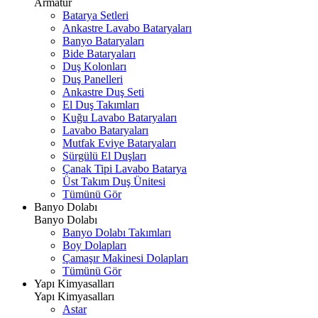
Armatür
Batarya Setleri
Ankastre Lavabo Bataryaları
Banyo Bataryaları
Bide Bataryaları
Duş Kolonları
Duş Panelleri
Ankastre Duş Seti
El Duş Takımları
Kuğu Lavabo Bataryaları
Lavabo Bataryaları
Mutfak Eviye Bataryaları
Sürgülü El Duşları
Çanak Tipi Lavabo Batarya
Üst Takım Duş Ünitesi
Tümünü Gör
Banyo Dolabı
Banyo Dolabı
Banyo Dolabı Takımları
Boy Dolapları
Çamaşır Makinesi Dolapları
Tümünü Gör
Yapı Kimyasalları
Yapı Kimyasalları
Astar