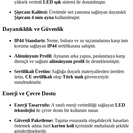
yüksek verimli
LED ışık
sistemi ile donatılmıştır.
Şişecam Kalitesi:
Üretimde net yansıma sağlayan dayanıklı
Şişecam 4 mm ayna
kullanılmıştır.
Dayanıklılık ve Güvenlik
IP44 Standartı:
Neme, buhara ve su sıçramalarına karşı tam
koruma sağlayan
IP44
sertifikasına sahiptir.
Alüminyum Profil:
Aynanın arka yapısı, paslanmaya karşı
dirençli ve sağlam
alüminyum profil
ile desteklenmiştir.
Sertifikalı Üretim:
Sağlığa duyarlı materyallerden üretilen
ürün,
CE sertifikalı
olup
Türk malı
güvencesiyle
sunulmaktadır.
Enerji ve Çevre Dostu
Enerji Tasarrufu:
A sınıfı enerji verimliliği sağlayan
LED
teknolojisi
ile çevre dostu bir kullanım sunar.
Güvenli Paketleme:
Taşıma esnasında oluşabilecek hasarları
önlemek adına özel
karton koli
içerisinde muhafazalı şekilde
gönderilmektedir.