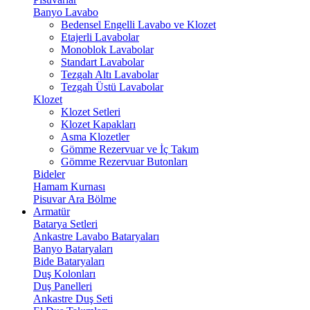
Banyo Lavabo
Bedensel Engelli Lavabo ve Klozet
Etajerli Lavabolar
Monoblok Lavabolar
Standart Lavabolar
Tezgah Altı Lavabolar
Tezgah Üstü Lavabolar
Klozet
Klozet Setleri
Klozet Kapakları
Asma Klozetler
Gömme Rezervuar ve İç Takım
Gömme Rezervuar Butonları
Bideler
Hamam Kurnası
Pisuvar Ara Bölme
Armatür
Batarya Setleri
Ankastre Lavabo Bataryaları
Banyo Bataryaları
Bide Bataryaları
Duş Kolonları
Duş Panelleri
Ankastre Duş Seti