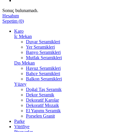
Sonuç bulunamadı.
Hesabım
Sepetim
(
0
)
Karo
İç Mekan
Duvar Seramikleri
Yer Seramikleri
Banyo Seramikleri
Mutfak Seramikleri
Dış Mekan
Havuz Seramikleri
Bahçe Seramikleri
Balkon Seramikleri
Yüzey
Doğal Taş Seramik
Dekor Seramik
Dekoratif Karolar
Dekoratif Mozaik
El Yapımı Seramik
Porselen Granit
Parke
Vitrifiye
Pisuvarlar