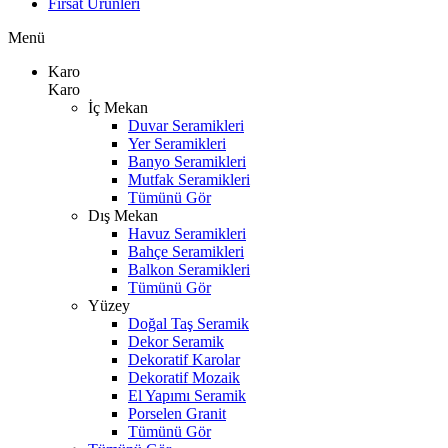
Fırsat Ürünleri
Menü
Karo
Karo
İç Mekan
Duvar Seramikleri
Yer Seramikleri
Banyo Seramikleri
Mutfak Seramikleri
Tümünü Gör
Dış Mekan
Havuz Seramikleri
Bahçe Seramikleri
Balkon Seramikleri
Tümünü Gör
Yüzey
Doğal Taş Seramik
Dekor Seramik
Dekoratif Karolar
Dekoratif Mozaik
El Yapımı Seramik
Porselen Granit
Tümünü Gör