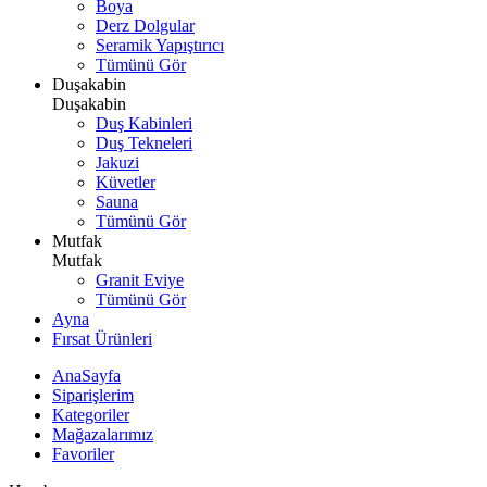
Boya
Derz Dolgular
Seramik Yapıştırıcı
Tümünü Gör
Duşakabin
Duşakabin
Duş Kabinleri
Duş Tekneleri
Jakuzi
Küvetler
Sauna
Tümünü Gör
Mutfak
Mutfak
Granit Eviye
Tümünü Gör
Ayna
Fırsat Ürünleri
AnaSayfa
Siparişlerim
Kategoriler
Mağazalarımız
Favoriler