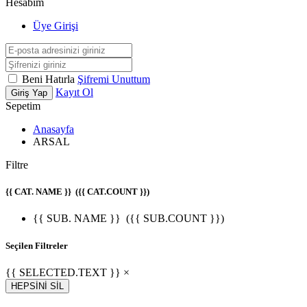
Hesabım
Üye Girişi
Beni Hatırla
Şifremi Unuttum
Kayıt Ol
Giriş Yap
Sepetim
Anasayfa
ARSAL
Filtre
{{ CAT. NAME }}
({{ CAT.COUNT }})
{{ SUB. NAME }}
({{ SUB.COUNT }})
Seçilen Filtreler
{{ SELECTED.TEXT }} ×
HEPSİNİ SİL