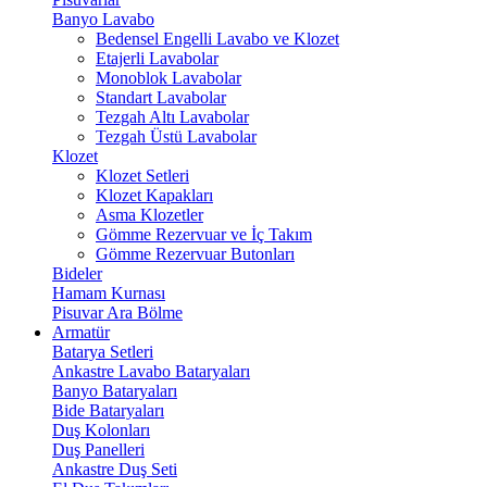
Banyo Lavabo
Bedensel Engelli Lavabo ve Klozet
Etajerli Lavabolar
Monoblok Lavabolar
Standart Lavabolar
Tezgah Altı Lavabolar
Tezgah Üstü Lavabolar
Klozet
Klozet Setleri
Klozet Kapakları
Asma Klozetler
Gömme Rezervuar ve İç Takım
Gömme Rezervuar Butonları
Bideler
Hamam Kurnası
Pisuvar Ara Bölme
Armatür
Batarya Setleri
Ankastre Lavabo Bataryaları
Banyo Bataryaları
Bide Bataryaları
Duş Kolonları
Duş Panelleri
Ankastre Duş Seti