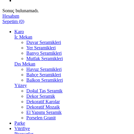
Sonuç bulunamadı.
Hesabım
Sepetim
(
0
)
Karo
İç Mekan
Duvar Seramikleri
Yer Seramikleri
Banyo Seramikleri
Mutfak Seramikleri
Dış Mekan
Havuz Seramikleri
Bahçe Seramikleri
Balkon Seramikleri
Yüzey
Doğal Taş Seramik
Dekor Seramik
Dekoratif Karolar
Dekoratif Mozaik
El Yapımı Seramik
Porselen Granit
Parke
Vitrifiye
Pisuvarlar