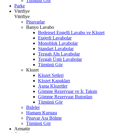
Tümünü Gör
Parke
Vitrifiye
Vitrifiye
Pisuvarlar
Banyo Lavabo
Bedensel Engelli Lavabo ve Klozet
Etajerli Lavabolar
Monoblok Lavabolar
Standart Lavabolar
Tezgah Altı Lavabolar
Tezgah Üstü Lavabolar
Tümünü Gör
Klozet
Klozet Setleri
Klozet Kapakları
Asma Klozetler
Gömme Rezervuar ve İç Takım
Gömme Rezervuar Butonları
Tümünü Gör
Bideler
Hamam Kurnası
Pisuvar Ara Bölme
Tümünü Gör
Armatür