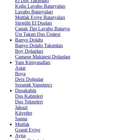
El Duş Takımları
Kuğu Lavabo Bataryaları
Lavabo Bataryaları
Mutfak Eviye Bataryaları
Sürgülü El Duşları
Çanak Tipi Lavabo Batarya
Üst Takım Duş Ünitesi
Banyo Dolabı
Banyo Dolabı Takımları
Boy Dolapları
Çamaşır Makinesi Dolapları
Yapı Kimyasalları
Astar
Boya
Derz Dolgular
Seramik Yapıştırıcı
Duşakabin
Duş Kabinleri
Duş Tekneleri
Jakuzi
Küvetler
Sauna
Mutfak
Granit Eviye
Ayna