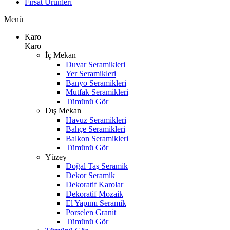
Fırsat Ürünleri
Menü
Karo
Karo
İç Mekan
Duvar Seramikleri
Yer Seramikleri
Banyo Seramikleri
Mutfak Seramikleri
Tümünü Gör
Dış Mekan
Havuz Seramikleri
Bahçe Seramikleri
Balkon Seramikleri
Tümünü Gör
Yüzey
Doğal Taş Seramik
Dekor Seramik
Dekoratif Karolar
Dekoratif Mozaik
El Yapımı Seramik
Porselen Granit
Tümünü Gör