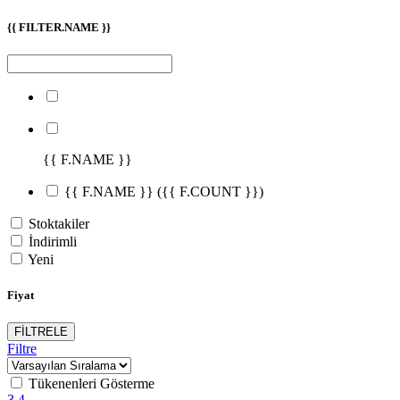
{{ FILTER.NAME }}
{{ F.NAME }}
{{ F.NAME }}
({{ F.COUNT }})
Stoktakiler
İndirimli
Yeni
Fiyat
FİLTRELE
Filtre
Tükenenleri Gösterme
3
4