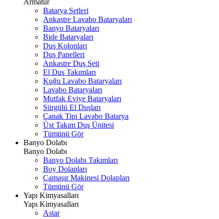
Armatür
Batarya Setleri
Ankastre Lavabo Bataryaları
Banyo Bataryaları
Bide Bataryaları
Duş Kolonları
Duş Panelleri
Ankastre Duş Seti
El Duş Takımları
Kuğu Lavabo Bataryaları
Lavabo Bataryaları
Mutfak Eviye Bataryaları
Sürgülü El Duşları
Çanak Tipi Lavabo Batarya
Üst Takım Duş Ünitesi
Tümünü Gör
Banyo Dolabı
Banyo Dolabı
Banyo Dolabı Takımları
Boy Dolapları
Çamaşır Makinesi Dolapları
Tümünü Gör
Yapı Kimyasalları
Yapı Kimyasalları
Astar