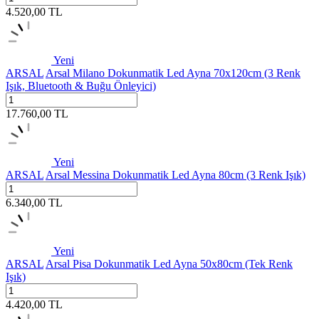
4.520,00
TL
Yeni
ARSAL
Arsal Milano Dokunmatik Led Ayna 70x120cm (3 Renk
Işık, Bluetooth & Buğu Önleyici)
17.760,00
TL
Yeni
ARSAL
Arsal Messina Dokunmatik Led Ayna 80cm (3 Renk Işık)
6.340,00
TL
Yeni
ARSAL
Arsal Pisa Dokunmatik Led Ayna 50x80cm (Tek Renk
Işık)
4.420,00
TL