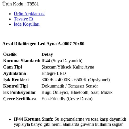
Ürün Kodu :
T8581
Ürün Açıklaması
Tavsiye Et
İade Koşulları
Arsal Dikdörtgen Led Ayna A-0007 70x80
Özellik
Detay
Koruma Standardı
IP44 (Suya Dayanıklı)
Cam Tipi
Şişecam Yüksek Kalite Ayna
Aydınlatma
Entegre LED
Işık Renkleri
3000K - 4000K - 6500K (Opsiyonel)
Kontrol Tipi
Dokunmatik / Temassız Sensör
Ek Fonksiyonlar
Buğu Önleyici, Bluetooth, Saat, Müzik
Çevre Sertifikası
Eco-Friendly (Çevre Dostu)
IP44 Koruma Sınıfı:
Su sıçramalarına ve toza karşı dayanıklı
yapısıyla banyo gibi nemli alanlarda güvenli kullanım sağlar.