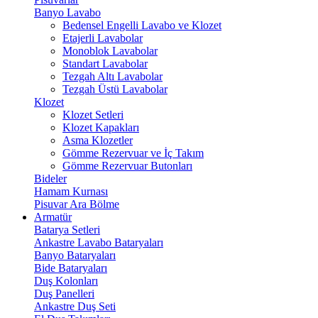
Banyo Lavabo
Bedensel Engelli Lavabo ve Klozet
Etajerli Lavabolar
Monoblok Lavabolar
Standart Lavabolar
Tezgah Altı Lavabolar
Tezgah Üstü Lavabolar
Klozet
Klozet Setleri
Klozet Kapakları
Asma Klozetler
Gömme Rezervuar ve İç Takım
Gömme Rezervuar Butonları
Bideler
Hamam Kurnası
Pisuvar Ara Bölme
Armatür
Batarya Setleri
Ankastre Lavabo Bataryaları
Banyo Bataryaları
Bide Bataryaları
Duş Kolonları
Duş Panelleri
Ankastre Duş Seti