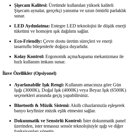
Şişecam Kalitesi:
Üretimde kullanılan yüksek kaliteli
Şişecam aynalar, gerçekçi yansıma ve uzun ömürlü parlaklık
sunar.
LED Aydınlatma:
Entegre LED teknolojisi ile düşük enerji
tüketimi ve homojen ışık dağılımı sağlar.
Eco-Friendly:
Çevre dostu üretim süreçleri ve enerji
tasarruflu bileşenlerle doğaya duyarlıdır.
Kolay Kontrol:
Ergonomik açma/kapama mekanizması ile
hızlı kullanım imkanı sunar.
İlave Özellikler (Opsiyonel)
Ayarlanabilir Işık Rengi:
Kullanım amacınıza göre Gün
Işığı (3000K), Doğal Işık (4000K) veya Beyaz Işık (6500K)
seçenekleri arasında geçiş yapabilirsiniz.
Bluetooth & Müzik Sistemi:
Akıllı cihazlarınızla eşleşerek
banyo keyfinize müzik eşlik etmesini sağlar.
Dokunmatik ve Sensörlü Kontrol:
İster dokunmatik panel
üzerinden, ister temassız sensör teknolojisiyle ışığı ve diğer
fonksiyonları yönetin.