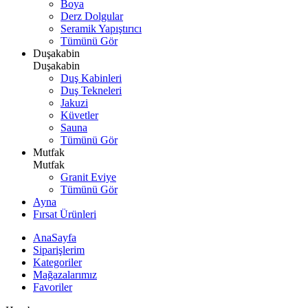
Boya
Derz Dolgular
Seramik Yapıştırıcı
Tümünü Gör
Duşakabin
Duşakabin
Duş Kabinleri
Duş Tekneleri
Jakuzi
Küvetler
Sauna
Tümünü Gör
Mutfak
Mutfak
Granit Eviye
Tümünü Gör
Ayna
Fırsat Ürünleri
AnaSayfa
Siparişlerim
Kategoriler
Mağazalarımız
Favoriler