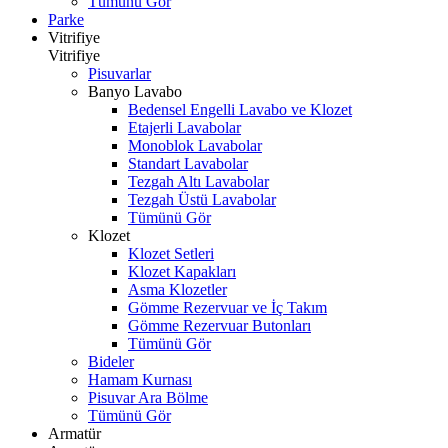
Tümünü Gör
Parke
Vitrifiye
Vitrifiye
Pisuvarlar
Banyo Lavabo
Bedensel Engelli Lavabo ve Klozet
Etajerli Lavabolar
Monoblok Lavabolar
Standart Lavabolar
Tezgah Altı Lavabolar
Tezgah Üstü Lavabolar
Tümünü Gör
Klozet
Klozet Setleri
Klozet Kapakları
Asma Klozetler
Gömme Rezervuar ve İç Takım
Gömme Rezervuar Butonları
Tümünü Gör
Bideler
Hamam Kurnası
Pisuvar Ara Bölme
Tümünü Gör
Armatür