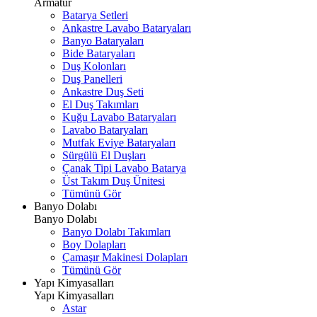
Armatür
Batarya Setleri
Ankastre Lavabo Bataryaları
Banyo Bataryaları
Bide Bataryaları
Duş Kolonları
Duş Panelleri
Ankastre Duş Seti
El Duş Takımları
Kuğu Lavabo Bataryaları
Lavabo Bataryaları
Mutfak Eviye Bataryaları
Sürgülü El Duşları
Çanak Tipi Lavabo Batarya
Üst Takım Duş Ünitesi
Tümünü Gör
Banyo Dolabı
Banyo Dolabı
Banyo Dolabı Takımları
Boy Dolapları
Çamaşır Makinesi Dolapları
Tümünü Gör
Yapı Kimyasalları
Yapı Kimyasalları
Astar