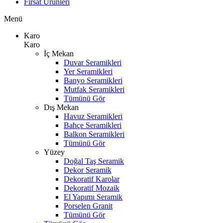
Fırsat Ürünleri
Menü
Karo
Karo
İç Mekan
Duvar Seramikleri
Yer Seramikleri
Banyo Seramikleri
Mutfak Seramikleri
Tümünü Gör
Dış Mekan
Havuz Seramikleri
Bahçe Seramikleri
Balkon Seramikleri
Tümünü Gör
Yüzey
Doğal Taş Seramik
Dekor Seramik
Dekoratif Karolar
Dekoratif Mozaik
El Yapımı Seramik
Porselen Granit
Tümünü Gör