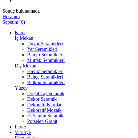
Sonuç bulunamadı.
Hesabım
Sepetim
(
0
)
Karo
İç Mekan
Duvar Seramikleri
Yer Seramikleri
Banyo Seramikleri
Mutfak Seramikleri
Dış Mekan
Havuz Seramikleri
Bahçe Seramikleri
Balkon Seramikleri
Yüzey
Doğal Taş Seramik
Dekor Seramik
Dekoratif Karolar
Dekoratif Mozaik
El Yapımı Seramik
Porselen Granit
Parke
Vitrifiye
Pisuvarlar