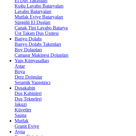
El Duş Takımları
Kuğu Lavabo Bataryaları
Lavabo Bataryaları
Mutfak Eviye Bataryaları
Sürgülü El Duşları
Çanak Tipi Lavabo Batarya
Üst Takım Duş Ünitesi
Banyo Dolabı
Banyo Dolabı Takımları
Boy Dolapları
Çamaşır Makinesi Dolapları
Yapı Kimyasalları
Astar
Boya
Derz Dolgular
Seramik Yapıştırıcı
Duşakabin
Duş Kabinleri
Duş Tekneleri
Jakuzi
Küvetler
Sauna
Mutfak
Granit Eviye
Ayna