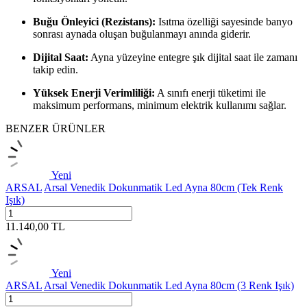
Buğu Önleyici (Rezistans):
Isıtma özelliği sayesinde banyo
sonrası aynada oluşan buğulanmayı anında giderir.
Dijital Saat:
Ayna yüzeyine entegre şık dijital saat ile zamanı
takip edin.
Yüksek Enerji Verimliliği:
A sınıfı enerji tüketimi ile
maksimum performans, minimum elektrik kullanımı sağlar.
BENZER ÜRÜNLER
Yeni
ARSAL
Arsal Venedik Dokunmatik Led Ayna 80cm (Tek Renk
Işık)
11.140,00
TL
Yeni
ARSAL
Arsal Venedik Dokunmatik Led Ayna 80cm (3 Renk Işık)