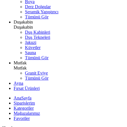
Boya
Derz Dolgular
Seramik Yapıştırıcı
Tümünü Gör
Duşakabin
Duşakabin
Duş Kabinleri
Duş Tekneleri
Jakuzi
Küvetler
Sauna
Tümünü Gör
Mutfak
Mutfak
Granit Eviye
Tümünü Gör
Ayna
Fırsat Ürünleri
AnaSayfa
Siparişlerim
Kategoriler
Mağazalarımız
Favoriler