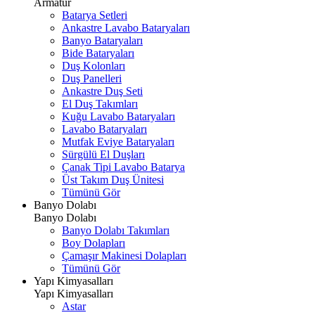
Armatür
Batarya Setleri
Ankastre Lavabo Bataryaları
Banyo Bataryaları
Bide Bataryaları
Duş Kolonları
Duş Panelleri
Ankastre Duş Seti
El Duş Takımları
Kuğu Lavabo Bataryaları
Lavabo Bataryaları
Mutfak Eviye Bataryaları
Sürgülü El Duşları
Çanak Tipi Lavabo Batarya
Üst Takım Duş Ünitesi
Tümünü Gör
Banyo Dolabı
Banyo Dolabı
Banyo Dolabı Takımları
Boy Dolapları
Çamaşır Makinesi Dolapları
Tümünü Gör
Yapı Kimyasalları
Yapı Kimyasalları
Astar