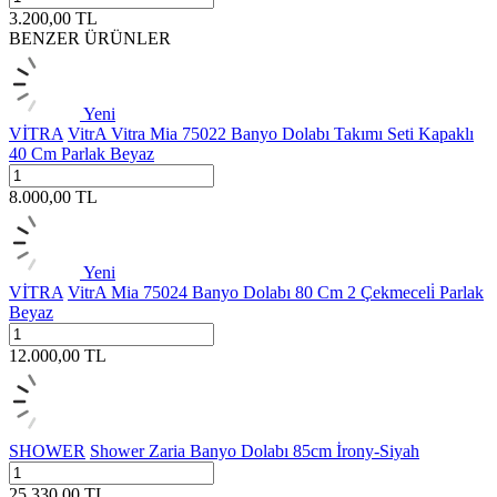
3.200,00
TL
BENZER ÜRÜNLER
Yeni
VİTRA
VitrA Vitra Mia 75022 Banyo Dolabı Takımı Seti Kapaklı
40 Cm Parlak Beyaz
8.000,00
TL
Yeni
VİTRA
VitrA Mia 75024 Banyo Dolabı 80 Cm 2 Çekmeceli̇ Parlak
Beyaz
12.000,00
TL
SHOWER
Shower Zaria Banyo Dolabı 85cm İrony-Siyah
25.330,00
TL