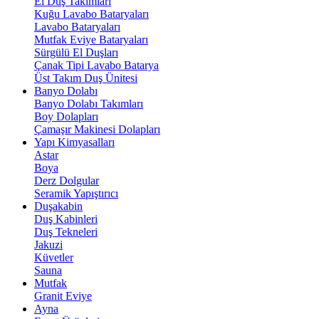
El Duş Takımları
Kuğu Lavabo Bataryaları
Lavabo Bataryaları
Mutfak Eviye Bataryaları
Sürgülü El Duşları
Çanak Tipi Lavabo Batarya
Üst Takım Duş Ünitesi
Banyo Dolabı
Banyo Dolabı Takımları
Boy Dolapları
Çamaşır Makinesi Dolapları
Yapı Kimyasalları
Astar
Boya
Derz Dolgular
Seramik Yapıştırıcı
Duşakabin
Duş Kabinleri
Duş Tekneleri
Jakuzi
Küvetler
Sauna
Mutfak
Granit Eviye
Ayna