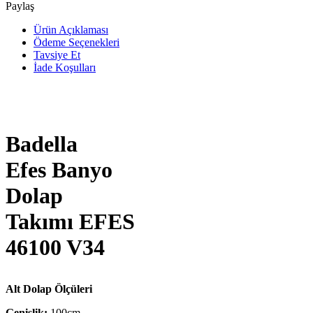
Paylaş
Ürün Açıklaması
Ödeme Seçenekleri
Tavsiye Et
İade Koşulları
Badella
Efes Banyo
Dolap
Takımı EFES
46100 V34
Alt Dolap Ölçüleri
Genişlik:
100cm