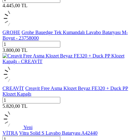
4.445,00
TL
GROHE
Grohe Bauedge Tek Kumandalı Lavabo Bataryası M-
Boyut - 23758000
3.800,00
TL
CREAVİT
Creavit Free Asma Klozet Beyaz FE320 + Duck PP
Klozet Kapağı
5.820,00
TL
Yeni
VİTRA
Vitra Solid S Lavabo Bataryası A42440