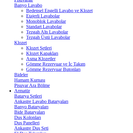
Banyo Lavabo
Bedensel Engelli Lavabo ve Klozet
Etajerli Lavabolar
Monoblok Lavabolar
Standart Lavabolar
Tezgah Altı Lavabolar
Tezgah Üstü Lavabolar
Klozet
Klozet Setleri
Klozet Kapakları
Asma Klozetler
Gömme Rezervuar ve İç Takım
Gömme Rezervuar Butonları
Bideler
Hamam Kurnası
Pisuvar Ara Bölme
Armatür
Batarya Setleri
Ankastre Lavabo Bataryaları
Banyo Bataryaları
Bide Bataryaları
Duş Kolonları
Duş Panelleri
Ankastre Duş Seti