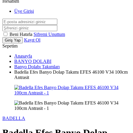
Hesabım
Üye Girişi
Beni Hatırla
Şifremi Unuttum
Kayıt Ol
Giriş Yap
Sepetim
Anasayfa
BANYO DOLABI
Banyo Dolabı Takımları
Badella Efes Banyo Dolap Takımı EFES 46100 V34 100cm
Antrasit
BADELLA
Badella Efes Banyo Dolap