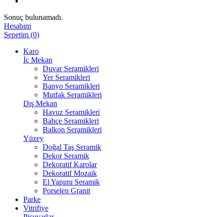
Sonuç bulunamadı.
Hesabım
Sepetim
(
0
)
Karo
İç Mekan
Duvar Seramikleri
Yer Seramikleri
Banyo Seramikleri
Mutfak Seramikleri
Dış Mekan
Havuz Seramikleri
Bahçe Seramikleri
Balkon Seramikleri
Yüzey
Doğal Taş Seramik
Dekor Seramik
Dekoratif Karolar
Dekoratif Mozaik
El Yapımı Seramik
Porselen Granit
Parke
Vitrifiye
Pisuvarlar