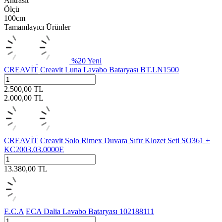
Antrasit
Ölçü
100cm
Tamamlayıcı Ürünler
%
20
Yeni
CREAVİT
Creavit Luna Lavabo Bataryası BT.LN1500
2.500,00
TL
2.000,00
TL
CREAVİT
Creavit Solo Rimex Duvara Sıfır Klozet Seti SO361 +
KC2003.03.0000E
13.380,00
TL
E.C.A
ECA Dalia Lavabo Bataryası 102188111