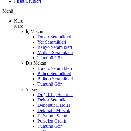
Fırsat Ürünleri
Menü
Karo
Karo
İç Mekan
Duvar Seramikleri
Yer Seramikleri
Banyo Seramikleri
Mutfak Seramikleri
Tümünü Gör
Dış Mekan
Havuz Seramikleri
Bahçe Seramikleri
Balkon Seramikleri
Tümünü Gör
Yüzey
Doğal Taş Seramik
Dekor Seramik
Dekoratif Karolar
Dekoratif Mozaik
El Yapımı Seramik
Porselen Granit
Tümünü Gör