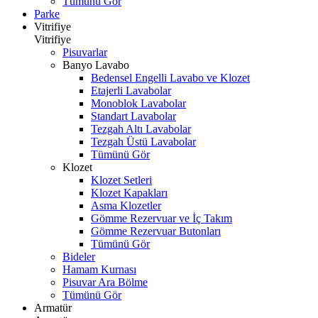
Tümünü Gör
Parke
Vitrifiye
Vitrifiye
Pisuvarlar
Banyo Lavabo
Bedensel Engelli Lavabo ve Klozet
Etajerli Lavabolar
Monoblok Lavabolar
Standart Lavabolar
Tezgah Altı Lavabolar
Tezgah Üstü Lavabolar
Tümünü Gör
Klozet
Klozet Setleri
Klozet Kapakları
Asma Klozetler
Gömme Rezervuar ve İç Takım
Gömme Rezervuar Butonları
Tümünü Gör
Bideler
Hamam Kurnası
Pisuvar Ara Bölme
Tümünü Gör
Armatür