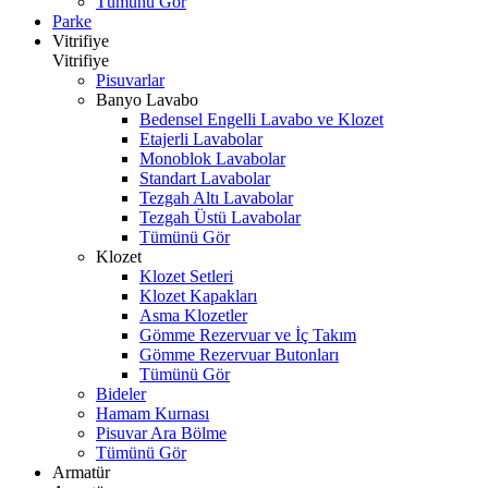
Tümünü Gör
Parke
Vitrifiye
Vitrifiye
Pisuvarlar
Banyo Lavabo
Bedensel Engelli Lavabo ve Klozet
Etajerli Lavabolar
Monoblok Lavabolar
Standart Lavabolar
Tezgah Altı Lavabolar
Tezgah Üstü Lavabolar
Tümünü Gör
Klozet
Klozet Setleri
Klozet Kapakları
Asma Klozetler
Gömme Rezervuar ve İç Takım
Gömme Rezervuar Butonları
Tümünü Gör
Bideler
Hamam Kurnası
Pisuvar Ara Bölme
Tümünü Gör
Armatür