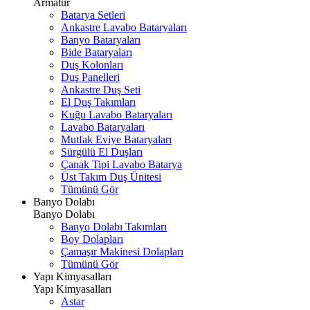
Armatür
Batarya Setleri
Ankastre Lavabo Bataryaları
Banyo Bataryaları
Bide Bataryaları
Duş Kolonları
Duş Panelleri
Ankastre Duş Seti
El Duş Takımları
Kuğu Lavabo Bataryaları
Lavabo Bataryaları
Mutfak Eviye Bataryaları
Sürgülü El Duşları
Çanak Tipi Lavabo Batarya
Üst Takım Duş Ünitesi
Tümünü Gör
Banyo Dolabı
Banyo Dolabı
Banyo Dolabı Takımları
Boy Dolapları
Çamaşır Makinesi Dolapları
Tümünü Gör
Yapı Kimyasalları
Yapı Kimyasalları
Astar