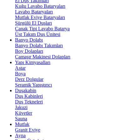
El Duş Takımları
Kuğu Lavabo Bataryaları
Lavabo Bataryaları
Mutfak Eviye Bataryaları
Sürgülü El Duşları
Çanak Tipi Lavabo Batarya
Üst Takım Duş Ünitesi
Banyo Dolabı
Banyo Dolabı Takımları
Boy Dolapları
Çamaşır Makinesi Dolapları
Yapı Kimyasalları
Astar
Boya
Derz Dolgular
Seramik Yapıştırıcı
Duşakabin
Duş Kabinleri
Duş Tekneleri
Jakuzi
Küvetler
Sauna
Mutfak
Granit Eviye
Ayna