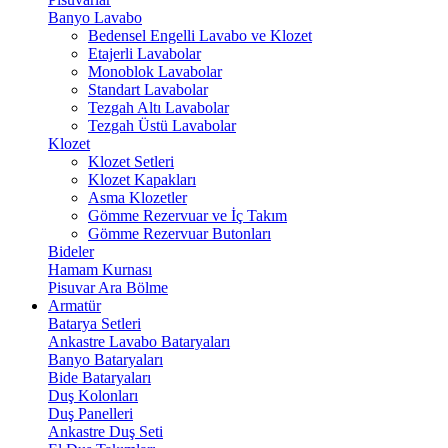
Banyo Lavabo
Bedensel Engelli Lavabo ve Klozet
Etajerli Lavabolar
Monoblok Lavabolar
Standart Lavabolar
Tezgah Altı Lavabolar
Tezgah Üstü Lavabolar
Klozet
Klozet Setleri
Klozet Kapakları
Asma Klozetler
Gömme Rezervuar ve İç Takım
Gömme Rezervuar Butonları
Bideler
Hamam Kurnası
Pisuvar Ara Bölme
Armatür
Batarya Setleri
Ankastre Lavabo Bataryaları
Banyo Bataryaları
Bide Bataryaları
Duş Kolonları
Duş Panelleri
Ankastre Duş Seti