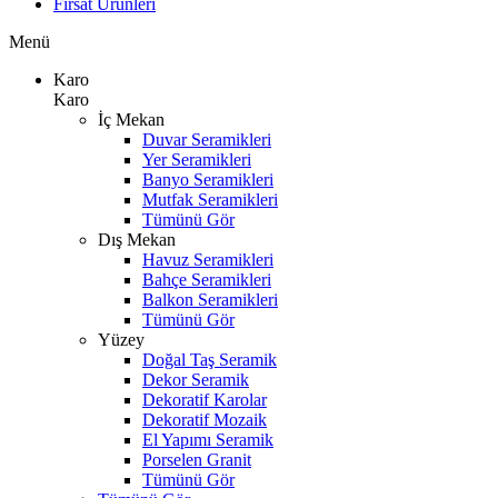
Fırsat Ürünleri
Menü
Karo
Karo
İç Mekan
Duvar Seramikleri
Yer Seramikleri
Banyo Seramikleri
Mutfak Seramikleri
Tümünü Gör
Dış Mekan
Havuz Seramikleri
Bahçe Seramikleri
Balkon Seramikleri
Tümünü Gör
Yüzey
Doğal Taş Seramik
Dekor Seramik
Dekoratif Karolar
Dekoratif Mozaik
El Yapımı Seramik
Porselen Granit
Tümünü Gör