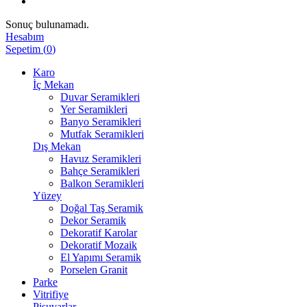
Sonuç bulunamadı.
Hesabım
Sepetim
(
0
)
Karo
İç Mekan
Duvar Seramikleri
Yer Seramikleri
Banyo Seramikleri
Mutfak Seramikleri
Dış Mekan
Havuz Seramikleri
Bahçe Seramikleri
Balkon Seramikleri
Yüzey
Doğal Taş Seramik
Dekor Seramik
Dekoratif Karolar
Dekoratif Mozaik
El Yapımı Seramik
Porselen Granit
Parke
Vitrifiye
Pisuvarlar