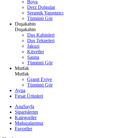
Boya
Derz Dolgular
Seramik Yapıştırıcı
Tümünü Gör
Duşakabin
Duşakabin
Duş Kabinleri
Duş Tekneleri
Jakuzi
Küvetler
Sauna
Tümünü Gör
Mutfak
Mutfak
Granit Eviye
Tümünü Gör
Ayna
Fırsat Ürünleri
AnaSayfa
Siparişlerim
Kategoriler
Mağazalarımız
Favoriler