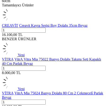
60cm
Tamamlayıcı Ürünler
CREAVİT
Creavit Kayra Serisi Boy Dolabı 35cm Beyaz
16.100,00
TL
BENZER ÜRÜNLER
Yeni
VİTRA
VitrA Vitra Mia 75022 Banyo Dolabı Takımı Seti Kapaklı
40 Cm Parlak Beyaz
8.000,00
TL
Yeni
VİTRA
VitrA Mia 75024 Banyo Dolabı 80 Cm 2 Çekmeceli̇ Parlak
Beyaz