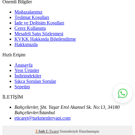
Önemli Bilgiler
Mağazalarımız
Teslimat Koşulları
İade ve Değişim Koşulları
Çerez Kullanımı
Mesafeli Satış Sözleşmesi
KVKK Hakkında Bilgilendirme
Hakkımızda
Hızlı Erişim
Anasayfa
Yeni Ürünler
İndirimdekiler
Sıkça Sorulan Sorular
Sepetim
İLETİŞİM
Bahçelievler, Şht. Yaşar Erol Akansel Sk. No:13, 34180
Bahçelievler/İstanbul
eticaret@turkmenleryapi.com
T
-Soft
E-Ticaret
Sistemleriyle Hazırlanmıştır.