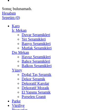
Sonuç bulunamadı.
Hesabım
Sepetim
(
0
)
Karo
İç Mekan
Duvar Seramikleri
Yer Seramikleri
Banyo Seramikleri
Mutfak Seramikleri
Dış Mekan
Havuz Seramikleri
Bahçe Seramikleri
Balkon Seramikleri
Yüzey
Doğal Taş Seramik
Dekor Seramik
Dekoratif Karolar
Dekoratif Mozaik
El Yapımı Seramik
Porselen Granit
Parke
Vitrifiye
Pisuvarlar