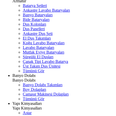
Armatür
Batarya Setleri
Ankastre Lavabo Bataryaları
Banyo Bataryaları
Bide Bataryaları
Duş Kolonları
Duş Panelleri
Ankastre Duş Seti
El Duş Takımları
Kuğu Lavabo Bataryaları
Lavabo Bataryaları
Mutfak Eviye Bataryaları
Sürgülü El Duşları
Çanak Tipi Lavabo Batarya
Üst Takım Duş Ünitesi
Tümünü Gör
Banyo Dolabı
Banyo Dolabı
Banyo Dolabı Takımları
Boy Dolapları
Çamaşır Makinesi Dolapları
Tümünü Gör
Yapı Kimyasalları
Yapı Kimyasalları
Astar