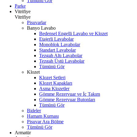
Tümünü Gör
Parke
Vitrifiye
Vitrifiye
Pisuvarlar
Banyo Lavabo
Bedensel Engelli Lavabo ve Klozet
Etajerli Lavabolar
Monoblok Lavabolar
Standart Lavabolar
Tezgah Altı Lavabolar
Tezgah Üstü Lavabolar
Tümünü Gör
Klozet
Klozet Setleri
Klozet Kapakları
Asma Klozetler
Gömme Rezervuar ve İç Takım
Gömme Rezervuar Butonları
Tümünü Gör
Bideler
Hamam Kurnası
Pisuvar Ara Bölme
Tümünü Gör
Armatür