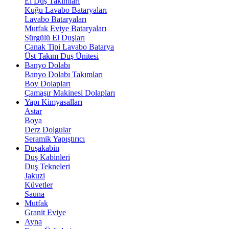
El Duş Takımları
Kuğu Lavabo Bataryaları
Lavabo Bataryaları
Mutfak Eviye Bataryaları
Sürgülü El Duşları
Çanak Tipi Lavabo Batarya
Üst Takım Duş Ünitesi
Banyo Dolabı
Banyo Dolabı Takımları
Boy Dolapları
Çamaşır Makinesi Dolapları
Yapı Kimyasalları
Astar
Boya
Derz Dolgular
Seramik Yapıştırıcı
Duşakabin
Duş Kabinleri
Duş Tekneleri
Jakuzi
Küvetler
Sauna
Mutfak
Granit Eviye
Ayna