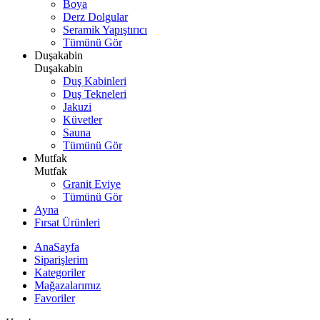
Boya
Derz Dolgular
Seramik Yapıştırıcı
Tümünü Gör
Duşakabin
Duşakabin
Duş Kabinleri
Duş Tekneleri
Jakuzi
Küvetler
Sauna
Tümünü Gör
Mutfak
Mutfak
Granit Eviye
Tümünü Gör
Ayna
Fırsat Ürünleri
AnaSayfa
Siparişlerim
Kategoriler
Mağazalarımız
Favoriler