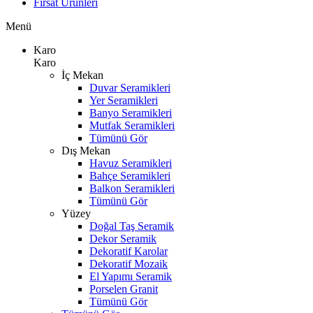
Fırsat Ürünleri
Menü
Karo
Karo
İç Mekan
Duvar Seramikleri
Yer Seramikleri
Banyo Seramikleri
Mutfak Seramikleri
Tümünü Gör
Dış Mekan
Havuz Seramikleri
Bahçe Seramikleri
Balkon Seramikleri
Tümünü Gör
Yüzey
Doğal Taş Seramik
Dekor Seramik
Dekoratif Karolar
Dekoratif Mozaik
El Yapımı Seramik
Porselen Granit
Tümünü Gör