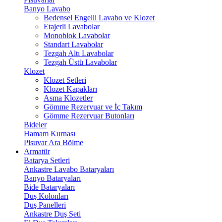
Banyo Lavabo
Bedensel Engelli Lavabo ve Klozet
Etajerli Lavabolar
Monoblok Lavabolar
Standart Lavabolar
Tezgah Altı Lavabolar
Tezgah Üstü Lavabolar
Klozet
Klozet Setleri
Klozet Kapakları
Asma Klozetler
Gömme Rezervuar ve İç Takım
Gömme Rezervuar Butonları
Bideler
Hamam Kurnası
Pisuvar Ara Bölme
Armatür
Batarya Setleri
Ankastre Lavabo Bataryaları
Banyo Bataryaları
Bide Bataryaları
Duş Kolonları
Duş Panelleri
Ankastre Duş Seti