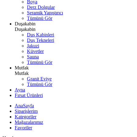
Boya
Derz Dolgular
Seramik Yapıştırıcı
Tümünü Gör
Duşakabin
Duşakabin
Duş Kabinleri
Duş Tekneleri
Jakuzi
Küvetler
Sauna
Tümünü Gör
Mutfak
Mutfak
Granit Eviye
Tümünü Gör
Ayna
Fırsat Ürünleri
AnaSayfa
Siparişlerim
Kategoriler
Mağazalarımız
Favoriler