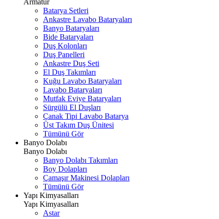
Armatür
Batarya Setleri
Ankastre Lavabo Bataryaları
Banyo Bataryaları
Bide Bataryaları
Duş Kolonları
Duş Panelleri
Ankastre Duş Seti
El Duş Takımları
Kuğu Lavabo Bataryaları
Lavabo Bataryaları
Mutfak Eviye Bataryaları
Sürgülü El Duşları
Çanak Tipi Lavabo Batarya
Üst Takım Duş Ünitesi
Tümünü Gör
Banyo Dolabı
Banyo Dolabı
Banyo Dolabı Takımları
Boy Dolapları
Çamaşır Makinesi Dolapları
Tümünü Gör
Yapı Kimyasalları
Yapı Kimyasalları
Astar