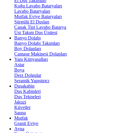
El Duş Takımları
Kuğu Lavabo Bataryaları
Lavabo Bataryaları
Mutfak Eviye Bataryaları
Sürgülü El Duşları
Çanak Tipi Lavabo Batarya
Üst Takım Duş Ünitesi
Banyo Dolabı
Banyo Dolabı Takımları
Boy Dolapları
Çamaşır Makinesi Dolapları
Yapı Kimyasalları
Astar
Boya
Derz Dolgular
Seramik Yapıştırıcı
Duşakabin
Duş Kabinleri
Duş Tekneleri
Jakuzi
Küvetler
Sauna
Mutfak
Granit Eviye
Ayna