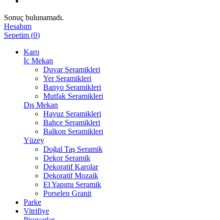
Sonuç bulunamadı.
Hesabım
Sepetim
(
0
)
Karo
İç Mekan
Duvar Seramikleri
Yer Seramikleri
Banyo Seramikleri
Mutfak Seramikleri
Dış Mekan
Havuz Seramikleri
Bahçe Seramikleri
Balkon Seramikleri
Yüzey
Doğal Taş Seramik
Dekor Seramik
Dekoratif Karolar
Dekoratif Mozaik
El Yapımı Seramik
Porselen Granit
Parke
Vitrifiye
Pisuvarlar