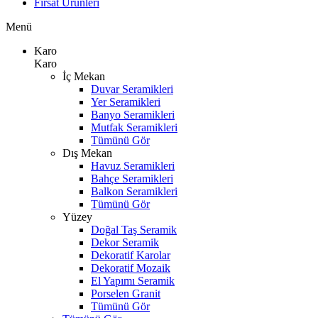
Fırsat Ürünleri
Menü
Karo
Karo
İç Mekan
Duvar Seramikleri
Yer Seramikleri
Banyo Seramikleri
Mutfak Seramikleri
Tümünü Gör
Dış Mekan
Havuz Seramikleri
Bahçe Seramikleri
Balkon Seramikleri
Tümünü Gör
Yüzey
Doğal Taş Seramik
Dekor Seramik
Dekoratif Karolar
Dekoratif Mozaik
El Yapımı Seramik
Porselen Granit
Tümünü Gör