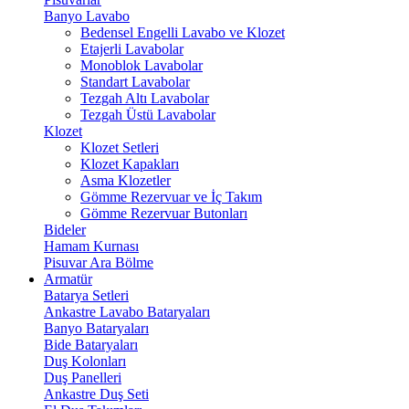
Banyo Lavabo
Bedensel Engelli Lavabo ve Klozet
Etajerli Lavabolar
Monoblok Lavabolar
Standart Lavabolar
Tezgah Altı Lavabolar
Tezgah Üstü Lavabolar
Klozet
Klozet Setleri
Klozet Kapakları
Asma Klozetler
Gömme Rezervuar ve İç Takım
Gömme Rezervuar Butonları
Bideler
Hamam Kurnası
Pisuvar Ara Bölme
Armatür
Batarya Setleri
Ankastre Lavabo Bataryaları
Banyo Bataryaları
Bide Bataryaları
Duş Kolonları
Duş Panelleri
Ankastre Duş Seti