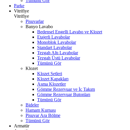
Tümünü Gör
Parke
Vitrifiye
Vitrifiye
Pisuvarlar
Banyo Lavabo
Bedensel Engelli Lavabo ve Klozet
Etajerli Lavabolar
Monoblok Lavabolar
Standart Lavabolar
Tezgah Altı Lavabolar
Tezgah Üstü Lavabolar
Tümünü Gör
Klozet
Klozet Setleri
Klozet Kapakları
Asma Klozetler
Gömme Rezervuar ve İç Takım
Gömme Rezervuar Butonları
Tümünü Gör
Bideler
Hamam Kurnası
Pisuvar Ara Bölme
Tümünü Gör
Armatür