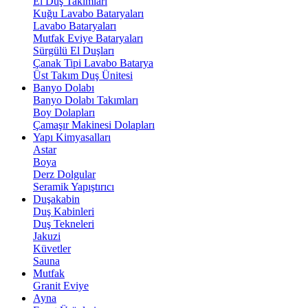
El Duş Takımları
Kuğu Lavabo Bataryaları
Lavabo Bataryaları
Mutfak Eviye Bataryaları
Sürgülü El Duşları
Çanak Tipi Lavabo Batarya
Üst Takım Duş Ünitesi
Banyo Dolabı
Banyo Dolabı Takımları
Boy Dolapları
Çamaşır Makinesi Dolapları
Yapı Kimyasalları
Astar
Boya
Derz Dolgular
Seramik Yapıştırıcı
Duşakabin
Duş Kabinleri
Duş Tekneleri
Jakuzi
Küvetler
Sauna
Mutfak
Granit Eviye
Ayna