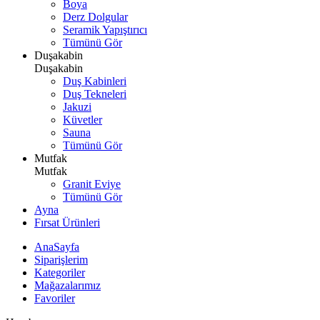
Boya
Derz Dolgular
Seramik Yapıştırıcı
Tümünü Gör
Duşakabin
Duşakabin
Duş Kabinleri
Duş Tekneleri
Jakuzi
Küvetler
Sauna
Tümünü Gör
Mutfak
Mutfak
Granit Eviye
Tümünü Gör
Ayna
Fırsat Ürünleri
AnaSayfa
Siparişlerim
Kategoriler
Mağazalarımız
Favoriler