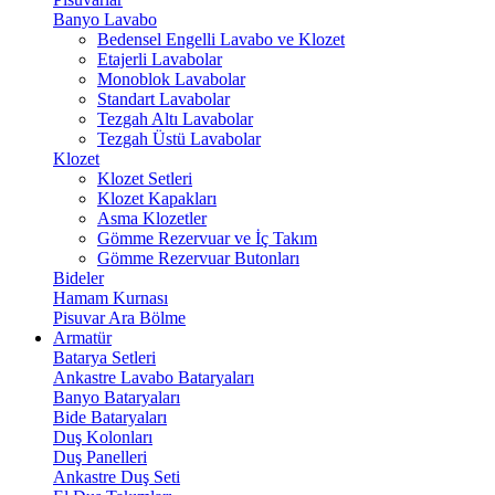
Banyo Lavabo
Bedensel Engelli Lavabo ve Klozet
Etajerli Lavabolar
Monoblok Lavabolar
Standart Lavabolar
Tezgah Altı Lavabolar
Tezgah Üstü Lavabolar
Klozet
Klozet Setleri
Klozet Kapakları
Asma Klozetler
Gömme Rezervuar ve İç Takım
Gömme Rezervuar Butonları
Bideler
Hamam Kurnası
Pisuvar Ara Bölme
Armatür
Batarya Setleri
Ankastre Lavabo Bataryaları
Banyo Bataryaları
Bide Bataryaları
Duş Kolonları
Duş Panelleri
Ankastre Duş Seti