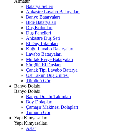
Armatür
Batarya Setleri
Ankastre Lavabo Bataryaları
Banyo Bataryaları
Bide Bataryaları
Duş Kolonları
Duş Panelleri
Ankastre Duş Seti
El Duş Takımları
Kuğu Lavabo Bataryaları
Lavabo Bataryaları
Mutfak Eviye Bataryaları
Sürgülü El Duşları
Çanak Tipi Lavabo Batarya
Üst Takım Duş Ünitesi
Tümünü Gör
Banyo Dolabı
Banyo Dolabı
Banyo Dolabı Takımları
Boy Dolapları
Çamaşır Makinesi Dolapları
Tümünü Gör
Yapı Kimyasalları
Yapı Kimyasalları
Astar