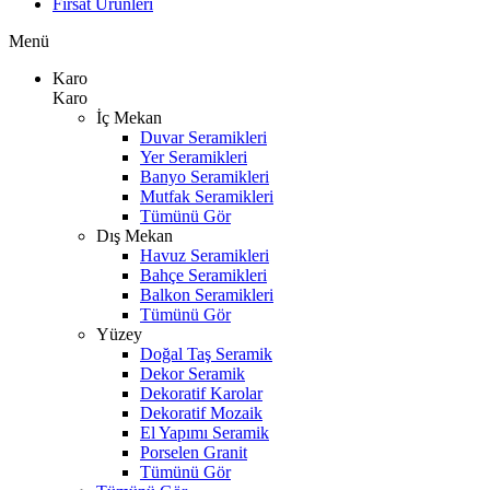
Fırsat Ürünleri
Menü
Karo
Karo
İç Mekan
Duvar Seramikleri
Yer Seramikleri
Banyo Seramikleri
Mutfak Seramikleri
Tümünü Gör
Dış Mekan
Havuz Seramikleri
Bahçe Seramikleri
Balkon Seramikleri
Tümünü Gör
Yüzey
Doğal Taş Seramik
Dekor Seramik
Dekoratif Karolar
Dekoratif Mozaik
El Yapımı Seramik
Porselen Granit
Tümünü Gör