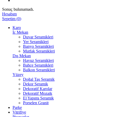
Sonuç bulunamadı.
Hesabım
Sepetim
(
0
)
Karo
İç Mekan
Duvar Seramikleri
Yer Seramikleri
Banyo Seramikleri
Mutfak Seramikleri
Dış Mekan
Havuz Seramikleri
Bahçe Seramikleri
Balkon Seramikleri
Yüzey
Doğal Taş Seramik
Dekor Seramik
Dekoratif Karolar
Dekoratif Mozaik
El Yapımı Seramik
Porselen Granit
Parke
Vitrifiye
Pisuvarlar