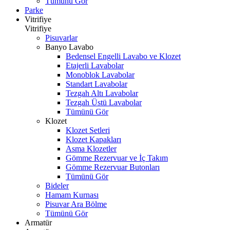
Tümünü Gör
Parke
Vitrifiye
Vitrifiye
Pisuvarlar
Banyo Lavabo
Bedensel Engelli Lavabo ve Klozet
Etajerli Lavabolar
Monoblok Lavabolar
Standart Lavabolar
Tezgah Altı Lavabolar
Tezgah Üstü Lavabolar
Tümünü Gör
Klozet
Klozet Setleri
Klozet Kapakları
Asma Klozetler
Gömme Rezervuar ve İç Takım
Gömme Rezervuar Butonları
Tümünü Gör
Bideler
Hamam Kurnası
Pisuvar Ara Bölme
Tümünü Gör
Armatür