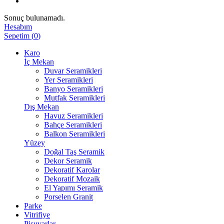
Sonuç bulunamadı.
Hesabım
Sepetim
(
0
)
Karo
İç Mekan
Duvar Seramikleri
Yer Seramikleri
Banyo Seramikleri
Mutfak Seramikleri
Dış Mekan
Havuz Seramikleri
Bahçe Seramikleri
Balkon Seramikleri
Yüzey
Doğal Taş Seramik
Dekor Seramik
Dekoratif Karolar
Dekoratif Mozaik
El Yapımı Seramik
Porselen Granit
Parke
Vitrifiye
Pisuvarlar