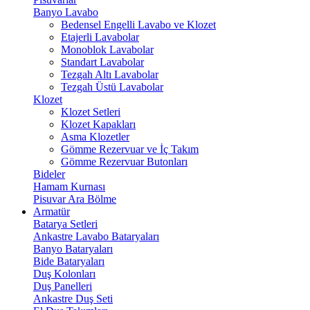
Banyo Lavabo
Bedensel Engelli Lavabo ve Klozet
Etajerli Lavabolar
Monoblok Lavabolar
Standart Lavabolar
Tezgah Altı Lavabolar
Tezgah Üstü Lavabolar
Klozet
Klozet Setleri
Klozet Kapakları
Asma Klozetler
Gömme Rezervuar ve İç Takım
Gömme Rezervuar Butonları
Bideler
Hamam Kurnası
Pisuvar Ara Bölme
Armatür
Batarya Setleri
Ankastre Lavabo Bataryaları
Banyo Bataryaları
Bide Bataryaları
Duş Kolonları
Duş Panelleri
Ankastre Duş Seti