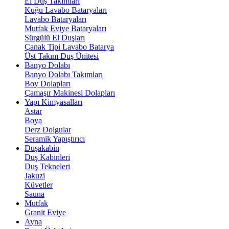
El Duş Takımları
Kuğu Lavabo Bataryaları
Lavabo Bataryaları
Mutfak Eviye Bataryaları
Sürgülü El Duşları
Çanak Tipi Lavabo Batarya
Üst Takım Duş Ünitesi
Banyo Dolabı
Banyo Dolabı Takımları
Boy Dolapları
Çamaşır Makinesi Dolapları
Yapı Kimyasalları
Astar
Boya
Derz Dolgular
Seramik Yapıştırıcı
Duşakabin
Duş Kabinleri
Duş Tekneleri
Jakuzi
Küvetler
Sauna
Mutfak
Granit Eviye
Ayna