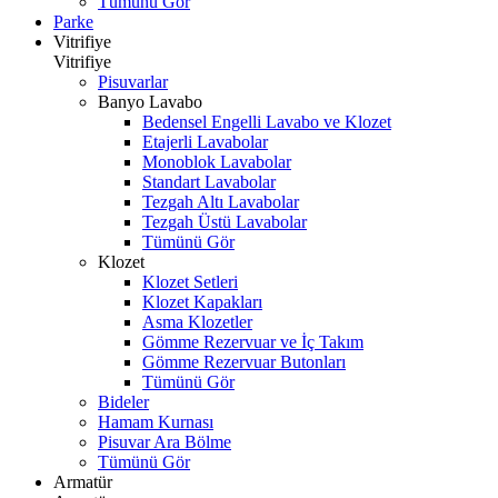
Tümünü Gör
Parke
Vitrifiye
Vitrifiye
Pisuvarlar
Banyo Lavabo
Bedensel Engelli Lavabo ve Klozet
Etajerli Lavabolar
Monoblok Lavabolar
Standart Lavabolar
Tezgah Altı Lavabolar
Tezgah Üstü Lavabolar
Tümünü Gör
Klozet
Klozet Setleri
Klozet Kapakları
Asma Klozetler
Gömme Rezervuar ve İç Takım
Gömme Rezervuar Butonları
Tümünü Gör
Bideler
Hamam Kurnası
Pisuvar Ara Bölme
Tümünü Gör
Armatür