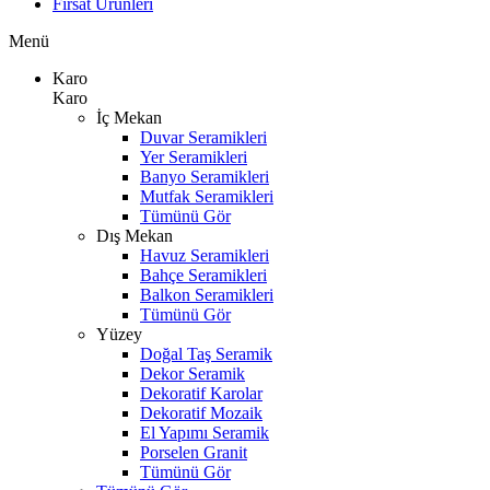
Fırsat Ürünleri
Menü
Karo
Karo
İç Mekan
Duvar Seramikleri
Yer Seramikleri
Banyo Seramikleri
Mutfak Seramikleri
Tümünü Gör
Dış Mekan
Havuz Seramikleri
Bahçe Seramikleri
Balkon Seramikleri
Tümünü Gör
Yüzey
Doğal Taş Seramik
Dekor Seramik
Dekoratif Karolar
Dekoratif Mozaik
El Yapımı Seramik
Porselen Granit
Tümünü Gör