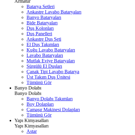
Armatür
Batarya Setleri
Ankastre Lavabo Bataryaları
Banyo Bataryaları
Bide Bataryaları
Duş Kolonları
Duş Panelleri
Ankastre Duş Seti
El Duş Takımları
Kuğu Lavabo Bataryaları
Lavabo Bataryaları
Mutfak Eviye Bataryaları
Sürgülü El Duşları
Çanak Tipi Lavabo Batarya
Üst Takım Duş Ünitesi
Tümünü Gör
Banyo Dolabı
Banyo Dolabı
Banyo Dolabı Takımları
Boy Dolapları
Çamaşır Makinesi Dolapları
Tümünü Gör
Yapı Kimyasalları
Yapı Kimyasalları
Astar