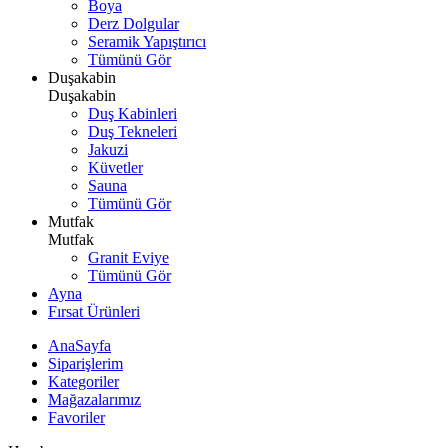
Boya
Derz Dolgular
Seramik Yapıştırıcı
Tümünü Gör
Duşakabin
Duşakabin
Duş Kabinleri
Duş Tekneleri
Jakuzi
Küvetler
Sauna
Tümünü Gör
Mutfak
Mutfak
Granit Eviye
Tümünü Gör
Ayna
Fırsat Ürünleri
AnaSayfa
Siparişlerim
Kategoriler
Mağazalarımız
Favoriler