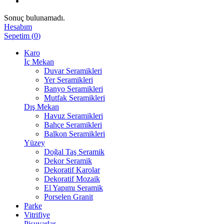
Sonuç bulunamadı.
Hesabım
Sepetim
(
0
)
Karo
İç Mekan
Duvar Seramikleri
Yer Seramikleri
Banyo Seramikleri
Mutfak Seramikleri
Dış Mekan
Havuz Seramikleri
Bahçe Seramikleri
Balkon Seramikleri
Yüzey
Doğal Taş Seramik
Dekor Seramik
Dekoratif Karolar
Dekoratif Mozaik
El Yapımı Seramik
Porselen Granit
Parke
Vitrifiye
Pisuvarlar