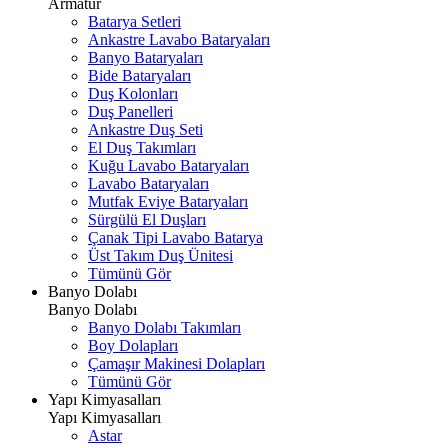
Armatür
Batarya Setleri
Ankastre Lavabo Bataryaları
Banyo Bataryaları
Bide Bataryaları
Duş Kolonları
Duş Panelleri
Ankastre Duş Seti
El Duş Takımları
Kuğu Lavabo Bataryaları
Lavabo Bataryaları
Mutfak Eviye Bataryaları
Sürgülü El Duşları
Çanak Tipi Lavabo Batarya
Üst Takım Duş Ünitesi
Tümünü Gör
Banyo Dolabı
Banyo Dolabı
Banyo Dolabı Takımları
Boy Dolapları
Çamaşır Makinesi Dolapları
Tümünü Gör
Yapı Kimyasalları
Yapı Kimyasalları
Astar