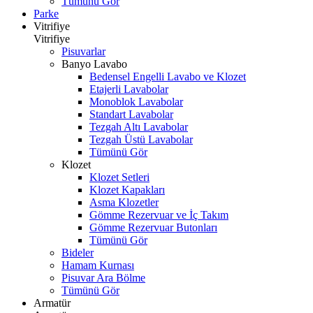
Tümünü Gör
Parke
Vitrifiye
Vitrifiye
Pisuvarlar
Banyo Lavabo
Bedensel Engelli Lavabo ve Klozet
Etajerli Lavabolar
Monoblok Lavabolar
Standart Lavabolar
Tezgah Altı Lavabolar
Tezgah Üstü Lavabolar
Tümünü Gör
Klozet
Klozet Setleri
Klozet Kapakları
Asma Klozetler
Gömme Rezervuar ve İç Takım
Gömme Rezervuar Butonları
Tümünü Gör
Bideler
Hamam Kurnası
Pisuvar Ara Bölme
Tümünü Gör
Armatür