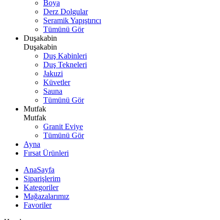
Boya
Derz Dolgular
Seramik Yapıştırıcı
Tümünü Gör
Duşakabin
Duşakabin
Duş Kabinleri
Duş Tekneleri
Jakuzi
Küvetler
Sauna
Tümünü Gör
Mutfak
Mutfak
Granit Eviye
Tümünü Gör
Ayna
Fırsat Ürünleri
AnaSayfa
Siparişlerim
Kategoriler
Mağazalarımız
Favoriler