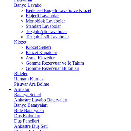
Banyo Lavabo
Bedensel Engelli Lavabo ve Klozet
Etajerli Lavabolar
Monoblok Lavabolar
Standart Lavabolar
Tezgah Altı Lavabolar
Tezgah Üstü Lavabolar
Klozet
Klozet Setleri
Klozet Kapakları
Asma Klozetler
Gömme Rezervuar ve İç Takım
Gömme Rezervuar Butonları
Bideler
Hamam Kurnası
Pisuvar Ara Bölme
Armatür
Batarya Setleri
Ankastre Lavabo Bataryaları
Banyo Bataryaları
Bide Bataryaları
Duş Kolonları
Duş Panelleri
Ankastre Duş Seti