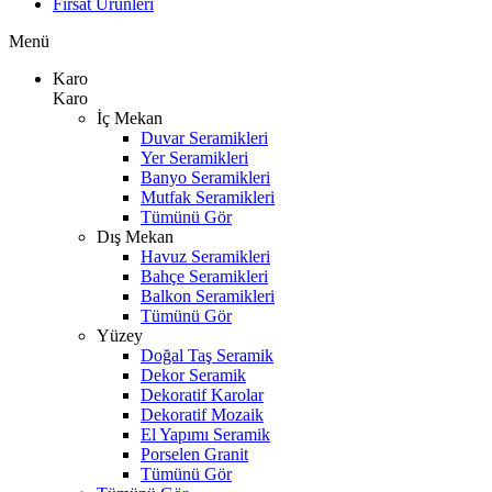
Fırsat Ürünleri
Menü
Karo
Karo
İç Mekan
Duvar Seramikleri
Yer Seramikleri
Banyo Seramikleri
Mutfak Seramikleri
Tümünü Gör
Dış Mekan
Havuz Seramikleri
Bahçe Seramikleri
Balkon Seramikleri
Tümünü Gör
Yüzey
Doğal Taş Seramik
Dekor Seramik
Dekoratif Karolar
Dekoratif Mozaik
El Yapımı Seramik
Porselen Granit
Tümünü Gör