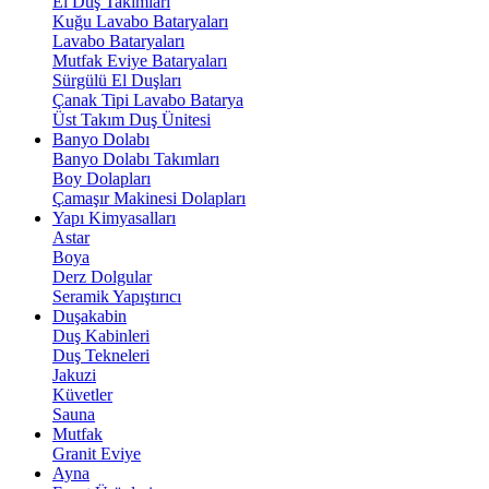
El Duş Takımları
Kuğu Lavabo Bataryaları
Lavabo Bataryaları
Mutfak Eviye Bataryaları
Sürgülü El Duşları
Çanak Tipi Lavabo Batarya
Üst Takım Duş Ünitesi
Banyo Dolabı
Banyo Dolabı Takımları
Boy Dolapları
Çamaşır Makinesi Dolapları
Yapı Kimyasalları
Astar
Boya
Derz Dolgular
Seramik Yapıştırıcı
Duşakabin
Duş Kabinleri
Duş Tekneleri
Jakuzi
Küvetler
Sauna
Mutfak
Granit Eviye
Ayna