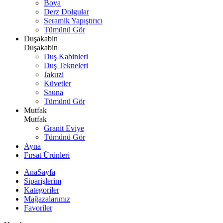
Boya
Derz Dolgular
Seramik Yapıştırıcı
Tümünü Gör
Duşakabin
Duşakabin
Duş Kabinleri
Duş Tekneleri
Jakuzi
Küvetler
Sauna
Tümünü Gör
Mutfak
Mutfak
Granit Eviye
Tümünü Gör
Ayna
Fırsat Ürünleri
AnaSayfa
Siparişlerim
Kategoriler
Mağazalarımız
Favoriler