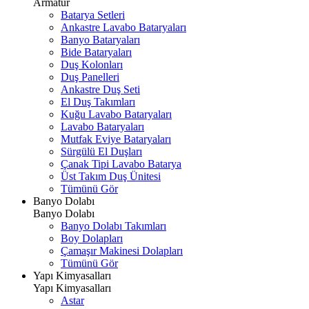
Armatür
Batarya Setleri
Ankastre Lavabo Bataryaları
Banyo Bataryaları
Bide Bataryaları
Duş Kolonları
Duş Panelleri
Ankastre Duş Seti
El Duş Takımları
Kuğu Lavabo Bataryaları
Lavabo Bataryaları
Mutfak Eviye Bataryaları
Sürgülü El Duşları
Çanak Tipi Lavabo Batarya
Üst Takım Duş Ünitesi
Tümünü Gör
Banyo Dolabı
Banyo Dolabı
Banyo Dolabı Takımları
Boy Dolapları
Çamaşır Makinesi Dolapları
Tümünü Gör
Yapı Kimyasalları
Yapı Kimyasalları
Astar