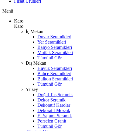
Fırsat Ürünleri
Menü
Karo
Karo
İç Mekan
Duvar Seramikleri
Yer Seramikleri
Banyo Seramikleri
Mutfak Seramikleri
Tümünü Gör
Dış Mekan
Havuz Seramikleri
Bahçe Seramikleri
Balkon Seramikleri
Tümünü Gör
Yüzey
Doğal Taş Seramik
Dekor Seramik
Dekoratif Karolar
Dekoratif Mozaik
El Yapımı Seramik
Porselen Granit
Tümünü Gör