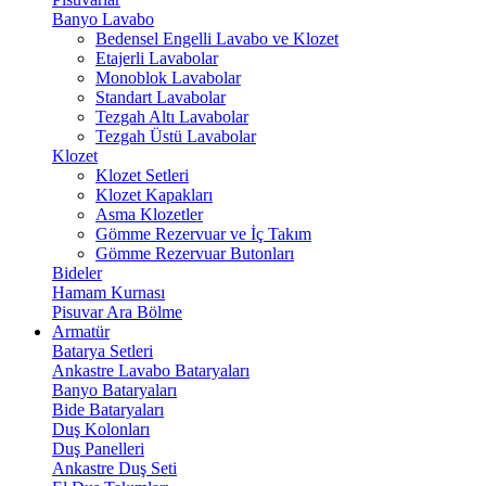
Banyo Lavabo
Bedensel Engelli Lavabo ve Klozet
Etajerli Lavabolar
Monoblok Lavabolar
Standart Lavabolar
Tezgah Altı Lavabolar
Tezgah Üstü Lavabolar
Klozet
Klozet Setleri
Klozet Kapakları
Asma Klozetler
Gömme Rezervuar ve İç Takım
Gömme Rezervuar Butonları
Bideler
Hamam Kurnası
Pisuvar Ara Bölme
Armatür
Batarya Setleri
Ankastre Lavabo Bataryaları
Banyo Bataryaları
Bide Bataryaları
Duş Kolonları
Duş Panelleri
Ankastre Duş Seti