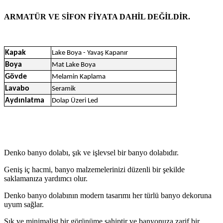
ARMATÜR VE SİFON FİYATA DAHİL DEĞİLDİR.
Kapak
Lake Boya - Yavaş Kapanır
Boya
Mat Lake Boya
Gövde
Melamin Kaplama
Lavabo
Seramik
Aydınlatma
Dolap Üzeri Led
Denko banyo dolabı, şık ve işlevsel bir banyo dolabıdır.
Geniş iç hacmi, banyo malzemelerinizi düzenli bir şekilde
saklamanıza yardımcı olur.
Denko banyo dolabının modern tasarımı her türlü banyo dekoruna
uyum sağlar.
Şık ve minimalist bir görünüme sahiptir ve banyonuza zarif bir