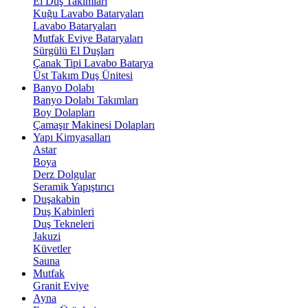
El Duş Takımları
Kuğu Lavabo Bataryaları
Lavabo Bataryaları
Mutfak Eviye Bataryaları
Sürgülü El Duşları
Çanak Tipi Lavabo Batarya
Üst Takım Duş Ünitesi
Banyo Dolabı
Banyo Dolabı Takımları
Boy Dolapları
Çamaşır Makinesi Dolapları
Yapı Kimyasalları
Astar
Boya
Derz Dolgular
Seramik Yapıştırıcı
Duşakabin
Duş Kabinleri
Duş Tekneleri
Jakuzi
Küvetler
Sauna
Mutfak
Granit Eviye
Ayna