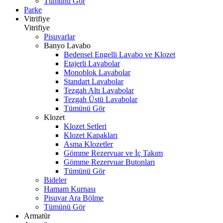
Tümünü Gör
Parke
Vitrifiye
Vitrifiye
Pisuvarlar
Banyo Lavabo
Bedensel Engelli Lavabo ve Klozet
Etajerli Lavabolar
Monoblok Lavabolar
Standart Lavabolar
Tezgah Altı Lavabolar
Tezgah Üstü Lavabolar
Tümünü Gör
Klozet
Klozet Setleri
Klozet Kapakları
Asma Klozetler
Gömme Rezervuar ve İç Takım
Gömme Rezervuar Butonları
Tümünü Gör
Bideler
Hamam Kurnası
Pisuvar Ara Bölme
Tümünü Gör
Armatür