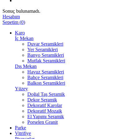
Sonuç bulunamadı.
Hesabım
Sepetim
(
0
)
Karo
İç Mekan
Duvar Seramikleri
Yer Seramikleri
Banyo Seramikleri
Mutfak Seramikleri
Dış Mekan
Havuz Seramikleri
Bahçe Seramikleri
Balkon Seramikleri
Yüzey
Doğal Taş Seramik
Dekor Seramik
Dekoratif Karolar
Dekoratif Mozaik
El Yapımı Seramik
Porselen Granit
Parke
Vitrifiye
Pisuvarlar