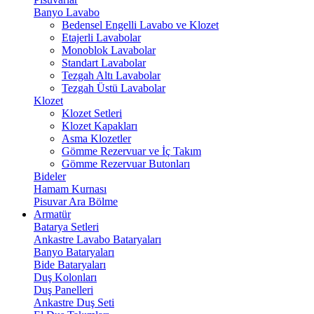
Banyo Lavabo
Bedensel Engelli Lavabo ve Klozet
Etajerli Lavabolar
Monoblok Lavabolar
Standart Lavabolar
Tezgah Altı Lavabolar
Tezgah Üstü Lavabolar
Klozet
Klozet Setleri
Klozet Kapakları
Asma Klozetler
Gömme Rezervuar ve İç Takım
Gömme Rezervuar Butonları
Bideler
Hamam Kurnası
Pisuvar Ara Bölme
Armatür
Batarya Setleri
Ankastre Lavabo Bataryaları
Banyo Bataryaları
Bide Bataryaları
Duş Kolonları
Duş Panelleri
Ankastre Duş Seti