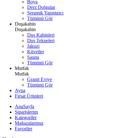
Boya
Derz Dolgular
Seramik Yapıştırıcı
Tümünü Gör
Duşakabin
Duşakabin
Duş Kabinleri
Duş Tekneleri
Jakuzi
Küvetler
Sauna
Tümünü Gör
Mutfak
Mutfak
Granit Eviye
Tümünü Gör
Ayna
Fırsat Ürünleri
AnaSayfa
Siparişlerim
Kategoriler
Mağazalarımız
Favoriler