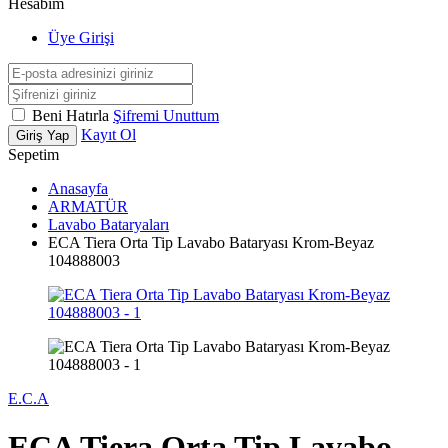
Hesabım
Üye Girişi
Beni Hatırla
Şifremi Unuttum
Kayıt Ol
Giriş Yap
Sepetim
Anasayfa
ARMATÜR
Lavabo Bataryaları
ECA Tiera Orta Tip Lavabo Bataryası Krom-Beyaz
104888003
E.C.A
ECA Tiera Orta Tip Lavabo