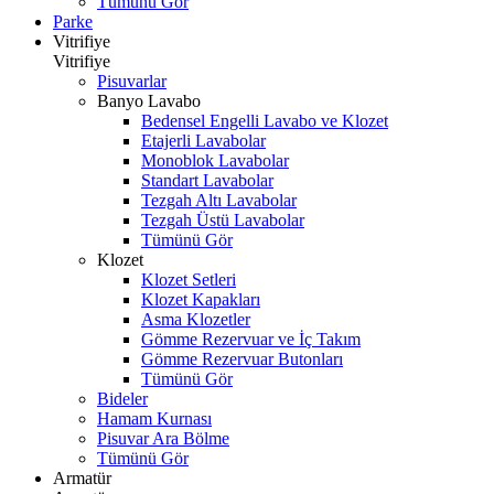
Tümünü Gör
Parke
Vitrifiye
Vitrifiye
Pisuvarlar
Banyo Lavabo
Bedensel Engelli Lavabo ve Klozet
Etajerli Lavabolar
Monoblok Lavabolar
Standart Lavabolar
Tezgah Altı Lavabolar
Tezgah Üstü Lavabolar
Tümünü Gör
Klozet
Klozet Setleri
Klozet Kapakları
Asma Klozetler
Gömme Rezervuar ve İç Takım
Gömme Rezervuar Butonları
Tümünü Gör
Bideler
Hamam Kurnası
Pisuvar Ara Bölme
Tümünü Gör
Armatür