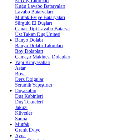
El Duş Takımları
Kuğu Lavabo Bataryaları
Lavabo Bataryaları
Mutfak Eviye Bataryaları
Sürgülü El Duşları
Çanak Tipi Lavabo Batarya
Üst Takım Duş Ünitesi
Banyo Dolabı
Banyo Dolabı Takımları
Boy Dolapları
Çamaşır Makinesi Dolapları
Yapı Kimyasalları
Astar
Boya
Derz Dolgular
Seramik Yapıştırıcı
Duşakabin
Duş Kabinleri
Duş Tekneleri
Jakuzi
Küvetler
Sauna
Mutfak
Granit Eviye
Ayna