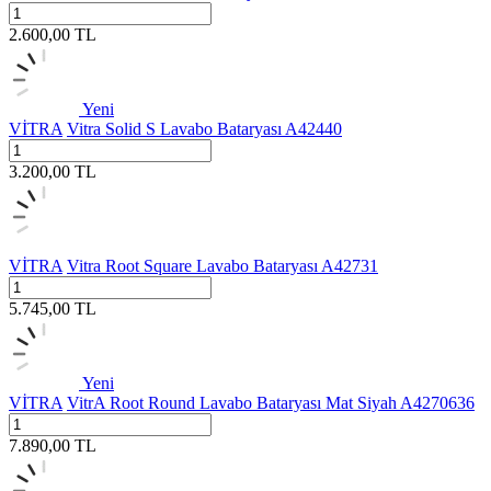
2.600,00
TL
Yeni
VİTRA
Vitra Solid S Lavabo Bataryası A42440
3.200,00
TL
VİTRA
Vitra Root Square Lavabo Bataryası A42731
5.745,00
TL
Yeni
VİTRA
VitrA Root Round Lavabo Bataryası Mat Siyah A4270636
7.890,00
TL