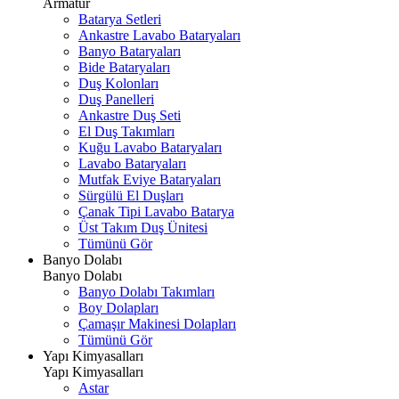
Armatür
Batarya Setleri
Ankastre Lavabo Bataryaları
Banyo Bataryaları
Bide Bataryaları
Duş Kolonları
Duş Panelleri
Ankastre Duş Seti
El Duş Takımları
Kuğu Lavabo Bataryaları
Lavabo Bataryaları
Mutfak Eviye Bataryaları
Sürgülü El Duşları
Çanak Tipi Lavabo Batarya
Üst Takım Duş Ünitesi
Tümünü Gör
Banyo Dolabı
Banyo Dolabı
Banyo Dolabı Takımları
Boy Dolapları
Çamaşır Makinesi Dolapları
Tümünü Gör
Yapı Kimyasalları
Yapı Kimyasalları
Astar