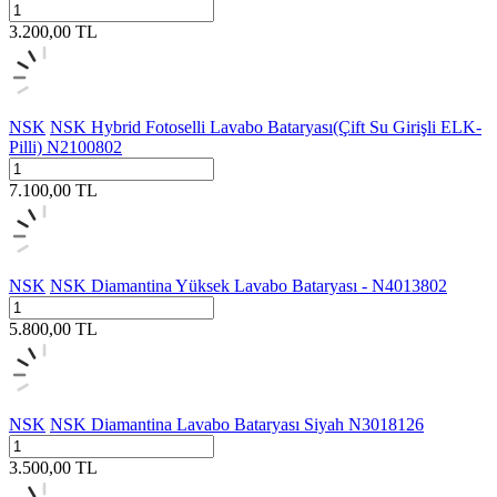
3.200,00
TL
NSK
NSK Hybrid Fotoselli Lavabo Bataryası(Çift Su Girişli ELK-
Pilli) N2100802
7.100,00
TL
NSK
NSK Diamantina Yüksek Lavabo Bataryası - N4013802
5.800,00
TL
NSK
NSK Diamantina Lavabo Bataryası Siyah N3018126
3.500,00
TL