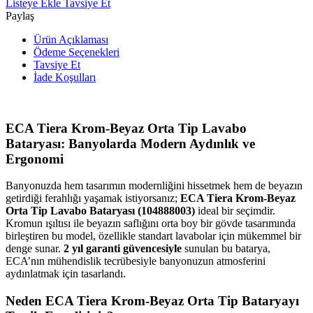
Listeye Ekle
Tavsiye Et
Paylaş
Ürün Açıklaması
Ödeme Seçenekleri
Tavsiye Et
İade Koşulları
ECA Tiera Krom-Beyaz Orta Tip Lavabo
Bataryası: Banyolarda Modern Aydınlık ve
Ergonomi
Banyonuzda hem tasarımın modernliğini hissetmek hem de beyazın
getirdiği ferahlığı yaşamak istiyorsanız;
ECA Tiera Krom-Beyaz
Orta Tip Lavabo Bataryası (104888003)
ideal bir seçimdir.
Kromun ışıltısı ile beyazın saflığını orta boy bir gövde tasarımında
birleştiren bu model, özellikle standart lavabolar için mükemmel bir
denge sunar.
2 yıl garanti güvencesiyle
sunulan bu batarya,
ECA’nın mühendislik tecrübesiyle banyonuzun atmosferini
aydınlatmak için tasarlandı.
Neden ECA Tiera Krom-Beyaz Orta Tip Bataryayı