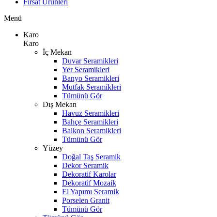
Fırsat Ürünleri
Menü
Karo
Karo
İç Mekan
Duvar Seramikleri
Yer Seramikleri
Banyo Seramikleri
Mutfak Seramikleri
Tümünü Gör
Dış Mekan
Havuz Seramikleri
Bahçe Seramikleri
Balkon Seramikleri
Tümünü Gör
Yüzey
Doğal Taş Seramik
Dekor Seramik
Dekoratif Karolar
Dekoratif Mozaik
El Yapımı Seramik
Porselen Granit
Tümünü Gör