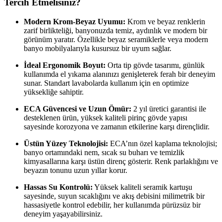
Tercih Etmelisiniz?
Modern Krom-Beyaz Uyumu:
Krom ve beyaz renklerin
zarif birlikteliği, banyonuzda temiz, aydınlık ve modern bir
görünüm yaratır. Özellikle beyaz seramiklerle veya modern
banyo mobilyalarıyla kusursuz bir uyum sağlar.
İdeal Ergonomik Boyut:
Orta tip gövde tasarımı, günlük
kullanımda el yıkama alanınızı genişleterek ferah bir deneyim
sunar. Standart lavabolarda kullanım için en optimize
yüksekliğe sahiptir.
ECA Güvencesi ve Uzun Ömür:
2 yıl üretici garantisi ile
desteklenen ürün, yüksek kaliteli pirinç gövde yapısı
sayesinde korozyona ve zamanın etkilerine karşı dirençlidir.
Üstün Yüzey Teknolojisi:
ECA’nın özel kaplama teknolojisi;
banyo ortamındaki nem, sıcak su buharı ve temizlik
kimyasallarına karşı üstün direnç gösterir. Renk parlaklığını ve
beyazın tonunu uzun yıllar korur.
Hassas Su Kontrolü:
Yüksek kaliteli seramik kartuşu
sayesinde, suyun sıcaklığını ve akış debisini milimetrik bir
hassasiyetle kontrol edebilir, her kullanımda pürüzsüz bir
deneyim yaşayabilirsiniz.