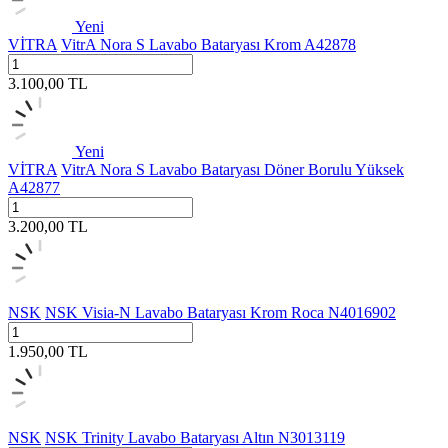
Yeni
VİTRA
VitrA Nora S Lavabo Bataryası Krom A42878
3.100,00
TL
Yeni
VİTRA
VitrA Nora S Lavabo Bataryası Döner Borulu Yüksek
A42877
3.200,00
TL
NSK
NSK Visia-N Lavabo Bataryası Krom Roca N4016902
1.950,00
TL
NSK
NSK Trinity Lavabo Bataryası Altın N3013119