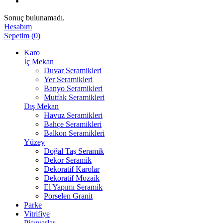
Sonuç bulunamadı.
Hesabım
Sepetim
(
0
)
Karo
İç Mekan
Duvar Seramikleri
Yer Seramikleri
Banyo Seramikleri
Mutfak Seramikleri
Dış Mekan
Havuz Seramikleri
Bahçe Seramikleri
Balkon Seramikleri
Yüzey
Doğal Taş Seramik
Dekor Seramik
Dekoratif Karolar
Dekoratif Mozaik
El Yapımı Seramik
Porselen Granit
Parke
Vitrifiye
Pisuvarlar