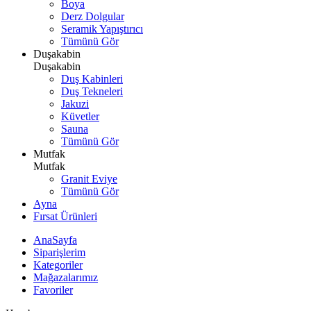
Boya
Derz Dolgular
Seramik Yapıştırıcı
Tümünü Gör
Duşakabin
Duşakabin
Duş Kabinleri
Duş Tekneleri
Jakuzi
Küvetler
Sauna
Tümünü Gör
Mutfak
Mutfak
Granit Eviye
Tümünü Gör
Ayna
Fırsat Ürünleri
AnaSayfa
Siparişlerim
Kategoriler
Mağazalarımız
Favoriler