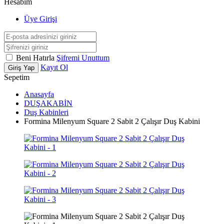
Hesabım
Üye Girişi
Beni Hatırla
Şifremi Unuttum
Kayıt Ol
Giriş Yap
Sepetim
Anasayfa
DUŞAKABİN
Duş Kabinleri
Formina Milenyum Square 2 Sabit 2 Çalışır Duş Kabini