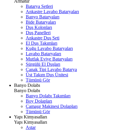
Armatür
Batarya Setleri
Ankastre Lavabo Bataryaları
Banyo Bataryaları
Bide Bataryaları
Duş Kolonları
Duş Panelleri
Ankastre Duş Seti
El Duş Takımları
Kuğu Lavabo Bataryaları
Lavabo Bataryaları
Mutfak Eviye Bataryaları
Sürgülü El Duşları
Çanak Tipi Lavabo Batarya
Üst Takım Duş Ünitesi
Tümünü Gör
Banyo Dolabı
Banyo Dolabı
Banyo Dolabı Takımları
Boy Dolapları
Çamaşır Makinesi Dolapları
Tümünü Gör
Yapı Kimyasalları
Yapı Kimyasalları
Astar