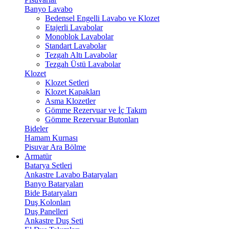
Banyo Lavabo
Bedensel Engelli Lavabo ve Klozet
Etajerli Lavabolar
Monoblok Lavabolar
Standart Lavabolar
Tezgah Altı Lavabolar
Tezgah Üstü Lavabolar
Klozet
Klozet Setleri
Klozet Kapakları
Asma Klozetler
Gömme Rezervuar ve İç Takım
Gömme Rezervuar Butonları
Bideler
Hamam Kurnası
Pisuvar Ara Bölme
Armatür
Batarya Setleri
Ankastre Lavabo Bataryaları
Banyo Bataryaları
Bide Bataryaları
Duş Kolonları
Duş Panelleri
Ankastre Duş Seti