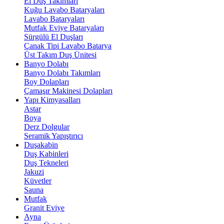
El Duş Takımları
Kuğu Lavabo Bataryaları
Lavabo Bataryaları
Mutfak Eviye Bataryaları
Sürgülü El Duşları
Çanak Tipi Lavabo Batarya
Üst Takım Duş Ünitesi
Banyo Dolabı
Banyo Dolabı Takımları
Boy Dolapları
Çamaşır Makinesi Dolapları
Yapı Kimyasalları
Astar
Boya
Derz Dolgular
Seramik Yapıştırıcı
Duşakabin
Duş Kabinleri
Duş Tekneleri
Jakuzi
Küvetler
Sauna
Mutfak
Granit Eviye
Ayna