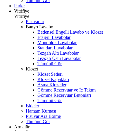
Tümünü Gör
Parke
Vitrifiye
Vitrifiye
Pisuvarlar
Banyo Lavabo
Bedensel Engelli Lavabo ve Klozet
Etajerli Lavabolar
Monoblok Lavabolar
Standart Lavabolar
Tezgah Altı Lavabolar
Tezgah Üstü Lavabolar
Tümünü Gör
Klozet
Klozet Setleri
Klozet Kapakları
Asma Klozetler
Gömme Rezervuar ve İç Takım
Gömme Rezervuar Butonları
Tümünü Gör
Bideler
Hamam Kurnası
Pisuvar Ara Bölme
Tümünü Gör
Armatür