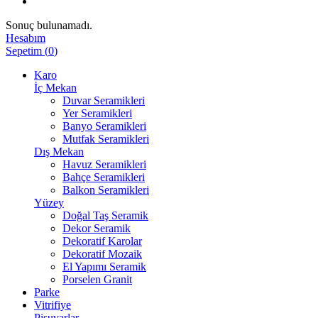
Sonuç bulunamadı.
Hesabım
Sepetim
(
0
)
Karo
İç Mekan
Duvar Seramikleri
Yer Seramikleri
Banyo Seramikleri
Mutfak Seramikleri
Dış Mekan
Havuz Seramikleri
Bahçe Seramikleri
Balkon Seramikleri
Yüzey
Doğal Taş Seramik
Dekor Seramik
Dekoratif Karolar
Dekoratif Mozaik
El Yapımı Seramik
Porselen Granit
Parke
Vitrifiye
Pisuvarlar