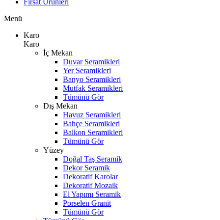
Fırsat Ürünleri
Menü
Karo
Karo
İç Mekan
Duvar Seramikleri
Yer Seramikleri
Banyo Seramikleri
Mutfak Seramikleri
Tümünü Gör
Dış Mekan
Havuz Seramikleri
Bahçe Seramikleri
Balkon Seramikleri
Tümünü Gör
Yüzey
Doğal Taş Seramik
Dekor Seramik
Dekoratif Karolar
Dekoratif Mozaik
El Yapımı Seramik
Porselen Granit
Tümünü Gör