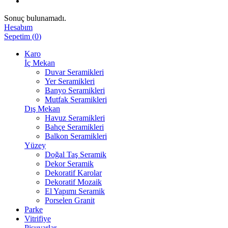
Sonuç bulunamadı.
Hesabım
Sepetim
(
0
)
Karo
İç Mekan
Duvar Seramikleri
Yer Seramikleri
Banyo Seramikleri
Mutfak Seramikleri
Dış Mekan
Havuz Seramikleri
Bahçe Seramikleri
Balkon Seramikleri
Yüzey
Doğal Taş Seramik
Dekor Seramik
Dekoratif Karolar
Dekoratif Mozaik
El Yapımı Seramik
Porselen Granit
Parke
Vitrifiye
Pisuvarlar