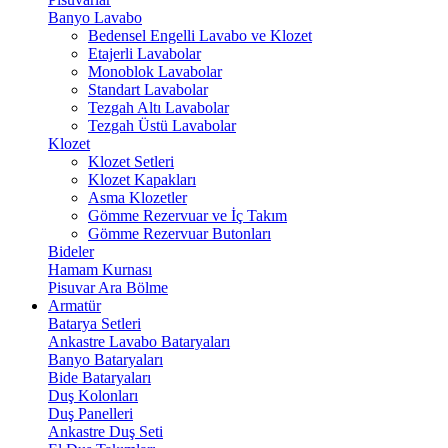
Banyo Lavabo
Bedensel Engelli Lavabo ve Klozet
Etajerli Lavabolar
Monoblok Lavabolar
Standart Lavabolar
Tezgah Altı Lavabolar
Tezgah Üstü Lavabolar
Klozet
Klozet Setleri
Klozet Kapakları
Asma Klozetler
Gömme Rezervuar ve İç Takım
Gömme Rezervuar Butonları
Bideler
Hamam Kurnası
Pisuvar Ara Bölme
Armatür
Batarya Setleri
Ankastre Lavabo Bataryaları
Banyo Bataryaları
Bide Bataryaları
Duş Kolonları
Duş Panelleri
Ankastre Duş Seti