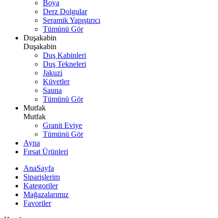
Boya
Derz Dolgular
Seramik Yapıştırıcı
Tümünü Gör
Duşakabin
Duşakabin
Duş Kabinleri
Duş Tekneleri
Jakuzi
Küvetler
Sauna
Tümünü Gör
Mutfak
Mutfak
Granit Eviye
Tümünü Gör
Ayna
Fırsat Ürünleri
AnaSayfa
Siparişlerim
Kategoriler
Mağazalarımız
Favoriler