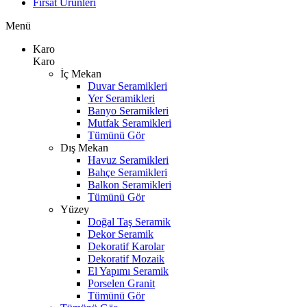
Fırsat Ürünleri
Menü
Karo
Karo
İç Mekan
Duvar Seramikleri
Yer Seramikleri
Banyo Seramikleri
Mutfak Seramikleri
Tümünü Gör
Dış Mekan
Havuz Seramikleri
Bahçe Seramikleri
Balkon Seramikleri
Tümünü Gör
Yüzey
Doğal Taş Seramik
Dekor Seramik
Dekoratif Karolar
Dekoratif Mozaik
El Yapımı Seramik
Porselen Granit
Tümünü Gör