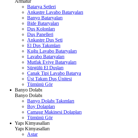
Armatür
Batarya Setleri
Ankastre Lavabo Bataryaları
Banyo Bataryaları
Bide Bataryaları
Duş Kolonları
Duş Panelleri
Ankastre Duş Seti
El Duş Takımları
Kuğu Lavabo Bataryaları
Lavabo Bataryaları
Mutfak Eviye Bataryaları
Sürgülü El Duşları
Çanak Tipi Lavabo Batarya
Üst Takım Duş Ünitesi
Tümünü Gör
Banyo Dolabı
Banyo Dolabı
Banyo Dolabı Takımları
Boy Dolapları
Çamaşır Makinesi Dolapları
Tümünü Gör
Yapı Kimyasalları
Yapı Kimyasalları
Astar