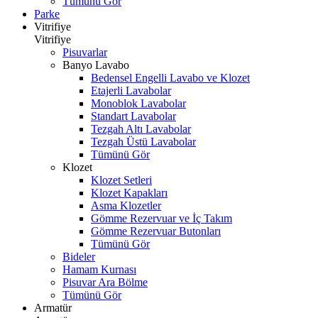
Tümünü Gör
Parke
Vitrifiye
Vitrifiye
Pisuvarlar
Banyo Lavabo
Bedensel Engelli Lavabo ve Klozet
Etajerli Lavabolar
Monoblok Lavabolar
Standart Lavabolar
Tezgah Altı Lavabolar
Tezgah Üstü Lavabolar
Tümünü Gör
Klozet
Klozet Setleri
Klozet Kapakları
Asma Klozetler
Gömme Rezervuar ve İç Takım
Gömme Rezervuar Butonları
Tümünü Gör
Bideler
Hamam Kurnası
Pisuvar Ara Bölme
Tümünü Gör
Armatür