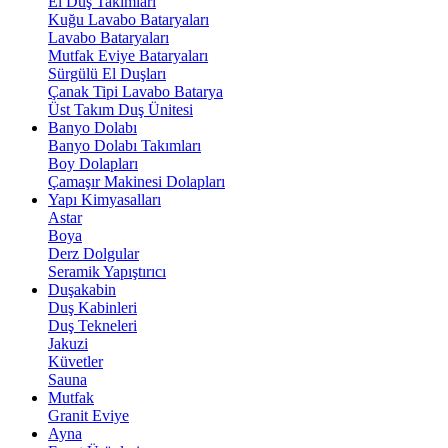
El Duş Takımları
Kuğu Lavabo Bataryaları
Lavabo Bataryaları
Mutfak Eviye Bataryaları
Sürgülü El Duşları
Çanak Tipi Lavabo Batarya
Üst Takım Duş Ünitesi
Banyo Dolabı
Banyo Dolabı Takımları
Boy Dolapları
Çamaşır Makinesi Dolapları
Yapı Kimyasalları
Astar
Boya
Derz Dolgular
Seramik Yapıştırıcı
Duşakabin
Duş Kabinleri
Duş Tekneleri
Jakuzi
Küvetler
Sauna
Mutfak
Granit Eviye
Ayna