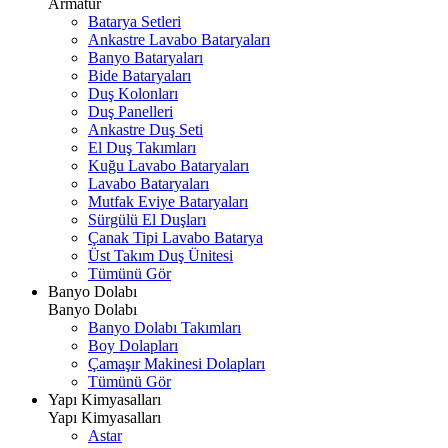
Armatür
Batarya Setleri
Ankastre Lavabo Bataryaları
Banyo Bataryaları
Bide Bataryaları
Duş Kolonları
Duş Panelleri
Ankastre Duş Seti
El Duş Takımları
Kuğu Lavabo Bataryaları
Lavabo Bataryaları
Mutfak Eviye Bataryaları
Sürgülü El Duşları
Çanak Tipi Lavabo Batarya
Üst Takım Duş Ünitesi
Tümünü Gör
Banyo Dolabı
Banyo Dolabı
Banyo Dolabı Takımları
Boy Dolapları
Çamaşır Makinesi Dolapları
Tümünü Gör
Yapı Kimyasalları
Yapı Kimyasalları
Astar