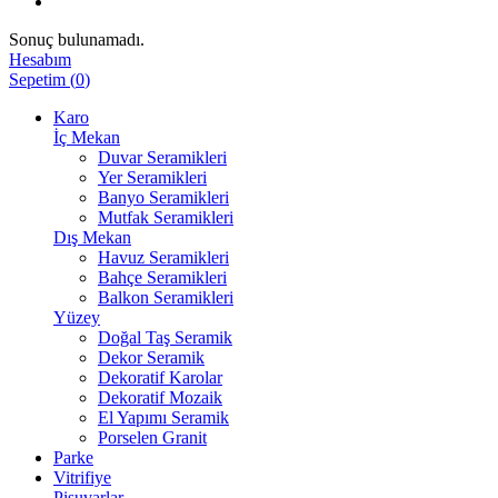
Sonuç bulunamadı.
Hesabım
Sepetim
(
0
)
Karo
İç Mekan
Duvar Seramikleri
Yer Seramikleri
Banyo Seramikleri
Mutfak Seramikleri
Dış Mekan
Havuz Seramikleri
Bahçe Seramikleri
Balkon Seramikleri
Yüzey
Doğal Taş Seramik
Dekor Seramik
Dekoratif Karolar
Dekoratif Mozaik
El Yapımı Seramik
Porselen Granit
Parke
Vitrifiye
Pisuvarlar