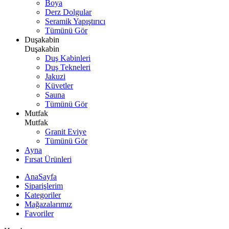
Boya
Derz Dolgular
Seramik Yapıştırıcı
Tümünü Gör
Duşakabin
Duşakabin
Duş Kabinleri
Duş Tekneleri
Jakuzi
Küvetler
Sauna
Tümünü Gör
Mutfak
Mutfak
Granit Eviye
Tümünü Gör
Ayna
Fırsat Ürünleri
AnaSayfa
Siparişlerim
Kategoriler
Mağazalarımız
Favoriler