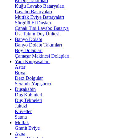
El Duş Takımları
Kuğu Lavabo Bataryaları
Lavabo Bataryaları
Mutfak Eviye Bataryaları
Sürgülü El Duşları
Çanak Tipi Lavabo Batarya
Üst Takım Duş Ünitesi
Banyo Dolabı
Banyo Dolabı Takımları
Boy Dolapları
Çamaşır Makinesi Dolapları
Yapı Kimyasalları
Astar
Boya
Derz Dolgular
Seramik Yapıştırıcı
Duşakabin
Duş Kabinleri
Duş Tekneleri
Jakuzi
Küvetler
Sauna
Mutfak
Granit Eviye
Ayna