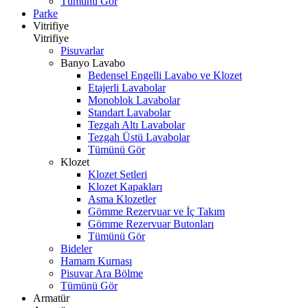
Tümünü Gör
Parke
Vitrifiye
Vitrifiye
Pisuvarlar
Banyo Lavabo
Bedensel Engelli Lavabo ve Klozet
Etajerli Lavabolar
Monoblok Lavabolar
Standart Lavabolar
Tezgah Altı Lavabolar
Tezgah Üstü Lavabolar
Tümünü Gör
Klozet
Klozet Setleri
Klozet Kapakları
Asma Klozetler
Gömme Rezervuar ve İç Takım
Gömme Rezervuar Butonları
Tümünü Gör
Bideler
Hamam Kurnası
Pisuvar Ara Bölme
Tümünü Gör
Armatür