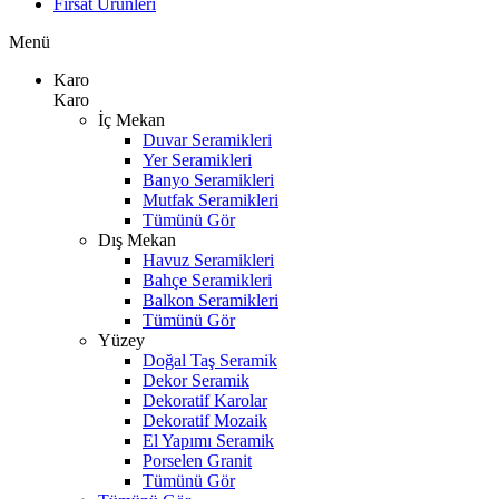
Fırsat Ürünleri
Menü
Karo
Karo
İç Mekan
Duvar Seramikleri
Yer Seramikleri
Banyo Seramikleri
Mutfak Seramikleri
Tümünü Gör
Dış Mekan
Havuz Seramikleri
Bahçe Seramikleri
Balkon Seramikleri
Tümünü Gör
Yüzey
Doğal Taş Seramik
Dekor Seramik
Dekoratif Karolar
Dekoratif Mozaik
El Yapımı Seramik
Porselen Granit
Tümünü Gör