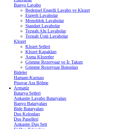
Banyo Lavabo
Bedensel Engelli Lavabo ve Klozet
Etajerli Lavabolar
Monoblok Lavabolar
Standart Lavabolar
Tezgah Altı Lavabolar
Tezgah Üstü Lavabolar
Klozet
Klozet Setleri
Klozet Kapakları
Asma Klozetler
Gömme Rezervuar ve İç Takım
Gömme Rezervuar Butonları
Bideler
Hamam Kurnası
Pisuvar Ara Bölme
Armatür
Batarya Setleri
Ankastre Lavabo Bataryaları
Banyo Bataryaları
Bide Bataryaları
Duş Kolonları
Duş Panelleri
Ankastre Duş Seti