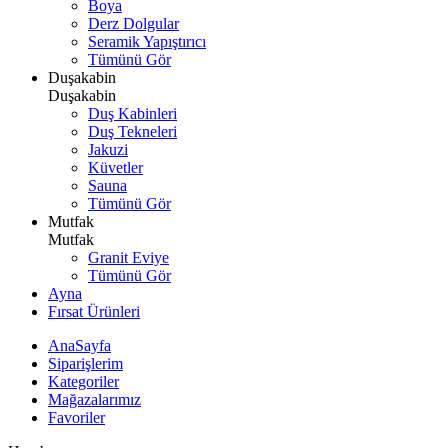
Boya
Derz Dolgular
Seramik Yapıştırıcı
Tümünü Gör
Duşakabin
Duşakabin
Duş Kabinleri
Duş Tekneleri
Jakuzi
Küvetler
Sauna
Tümünü Gör
Mutfak
Mutfak
Granit Eviye
Tümünü Gör
Ayna
Fırsat Ürünleri
AnaSayfa
Siparişlerim
Kategoriler
Mağazalarımız
Favoriler