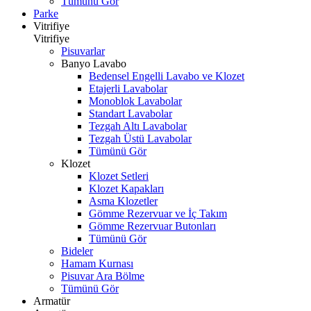
Tümünü Gör
Parke
Vitrifiye
Vitrifiye
Pisuvarlar
Banyo Lavabo
Bedensel Engelli Lavabo ve Klozet
Etajerli Lavabolar
Monoblok Lavabolar
Standart Lavabolar
Tezgah Altı Lavabolar
Tezgah Üstü Lavabolar
Tümünü Gör
Klozet
Klozet Setleri
Klozet Kapakları
Asma Klozetler
Gömme Rezervuar ve İç Takım
Gömme Rezervuar Butonları
Tümünü Gör
Bideler
Hamam Kurnası
Pisuvar Ara Bölme
Tümünü Gör
Armatür