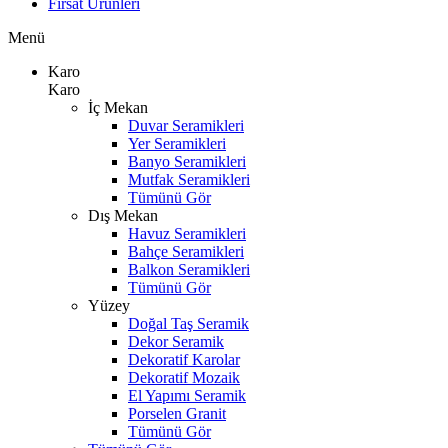
Fırsat Ürünleri
Menü
Karo
Karo
İç Mekan
Duvar Seramikleri
Yer Seramikleri
Banyo Seramikleri
Mutfak Seramikleri
Tümünü Gör
Dış Mekan
Havuz Seramikleri
Bahçe Seramikleri
Balkon Seramikleri
Tümünü Gör
Yüzey
Doğal Taş Seramik
Dekor Seramik
Dekoratif Karolar
Dekoratif Mozaik
El Yapımı Seramik
Porselen Granit
Tümünü Gör