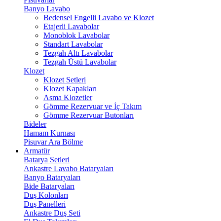
Banyo Lavabo
Bedensel Engelli Lavabo ve Klozet
Etajerli Lavabolar
Monoblok Lavabolar
Standart Lavabolar
Tezgah Altı Lavabolar
Tezgah Üstü Lavabolar
Klozet
Klozet Setleri
Klozet Kapakları
Asma Klozetler
Gömme Rezervuar ve İç Takım
Gömme Rezervuar Butonları
Bideler
Hamam Kurnası
Pisuvar Ara Bölme
Armatür
Batarya Setleri
Ankastre Lavabo Bataryaları
Banyo Bataryaları
Bide Bataryaları
Duş Kolonları
Duş Panelleri
Ankastre Duş Seti