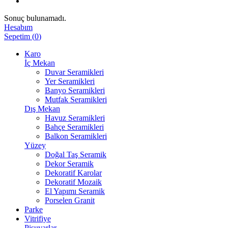
Sonuç bulunamadı.
Hesabım
Sepetim
(
0
)
Karo
İç Mekan
Duvar Seramikleri
Yer Seramikleri
Banyo Seramikleri
Mutfak Seramikleri
Dış Mekan
Havuz Seramikleri
Bahçe Seramikleri
Balkon Seramikleri
Yüzey
Doğal Taş Seramik
Dekor Seramik
Dekoratif Karolar
Dekoratif Mozaik
El Yapımı Seramik
Porselen Granit
Parke
Vitrifiye
Pisuvarlar