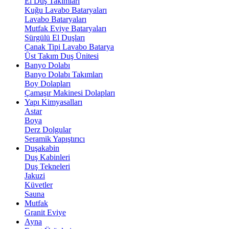
El Duş Takımları
Kuğu Lavabo Bataryaları
Lavabo Bataryaları
Mutfak Eviye Bataryaları
Sürgülü El Duşları
Çanak Tipi Lavabo Batarya
Üst Takım Duş Ünitesi
Banyo Dolabı
Banyo Dolabı Takımları
Boy Dolapları
Çamaşır Makinesi Dolapları
Yapı Kimyasalları
Astar
Boya
Derz Dolgular
Seramik Yapıştırıcı
Duşakabin
Duş Kabinleri
Duş Tekneleri
Jakuzi
Küvetler
Sauna
Mutfak
Granit Eviye
Ayna