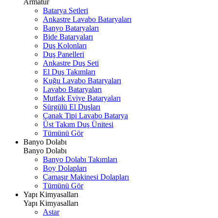
Armatür
Batarya Setleri
Ankastre Lavabo Bataryaları
Banyo Bataryaları
Bide Bataryaları
Duş Kolonları
Duş Panelleri
Ankastre Duş Seti
El Duş Takımları
Kuğu Lavabo Bataryaları
Lavabo Bataryaları
Mutfak Eviye Bataryaları
Sürgülü El Duşları
Çanak Tipi Lavabo Batarya
Üst Takım Duş Ünitesi
Tümünü Gör
Banyo Dolabı
Banyo Dolabı
Banyo Dolabı Takımları
Boy Dolapları
Çamaşır Makinesi Dolapları
Tümünü Gör
Yapı Kimyasalları
Yapı Kimyasalları
Astar