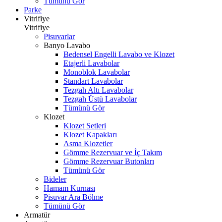
Tümünü Gör
Parke
Vitrifiye
Vitrifiye
Pisuvarlar
Banyo Lavabo
Bedensel Engelli Lavabo ve Klozet
Etajerli Lavabolar
Monoblok Lavabolar
Standart Lavabolar
Tezgah Altı Lavabolar
Tezgah Üstü Lavabolar
Tümünü Gör
Klozet
Klozet Setleri
Klozet Kapakları
Asma Klozetler
Gömme Rezervuar ve İç Takım
Gömme Rezervuar Butonları
Tümünü Gör
Bideler
Hamam Kurnası
Pisuvar Ara Bölme
Tümünü Gör
Armatür