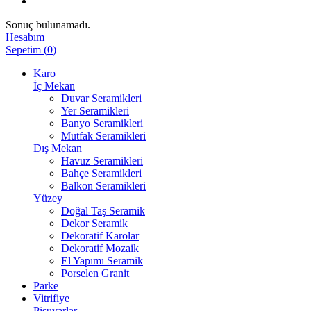
Sonuç bulunamadı.
Hesabım
Sepetim
(
0
)
Karo
İç Mekan
Duvar Seramikleri
Yer Seramikleri
Banyo Seramikleri
Mutfak Seramikleri
Dış Mekan
Havuz Seramikleri
Bahçe Seramikleri
Balkon Seramikleri
Yüzey
Doğal Taş Seramik
Dekor Seramik
Dekoratif Karolar
Dekoratif Mozaik
El Yapımı Seramik
Porselen Granit
Parke
Vitrifiye
Pisuvarlar