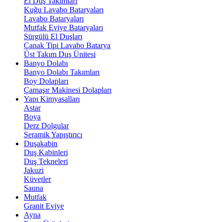
El Duş Takımları
Kuğu Lavabo Bataryaları
Lavabo Bataryaları
Mutfak Eviye Bataryaları
Sürgülü El Duşları
Çanak Tipi Lavabo Batarya
Üst Takım Duş Ünitesi
Banyo Dolabı
Banyo Dolabı Takımları
Boy Dolapları
Çamaşır Makinesi Dolapları
Yapı Kimyasalları
Astar
Boya
Derz Dolgular
Seramik Yapıştırıcı
Duşakabin
Duş Kabinleri
Duş Tekneleri
Jakuzi
Küvetler
Sauna
Mutfak
Granit Eviye
Ayna