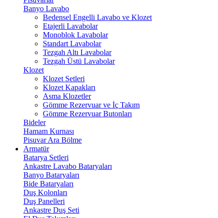
Banyo Lavabo
Bedensel Engelli Lavabo ve Klozet
Etajerli Lavabolar
Monoblok Lavabolar
Standart Lavabolar
Tezgah Altı Lavabolar
Tezgah Üstü Lavabolar
Klozet
Klozet Setleri
Klozet Kapakları
Asma Klozetler
Gömme Rezervuar ve İç Takım
Gömme Rezervuar Butonları
Bideler
Hamam Kurnası
Pisuvar Ara Bölme
Armatür
Batarya Setleri
Ankastre Lavabo Bataryaları
Banyo Bataryaları
Bide Bataryaları
Duş Kolonları
Duş Panelleri
Ankastre Duş Seti