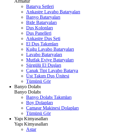
Armatür
Batarya Setleri
Ankastre Lavabo Bataryaları
Banyo Bataryaları
Bide Bataryaları
Duş Kolonları
Duş Panelleri
Ankastre Duş Seti
El Duş Takımları
Kuğu Lavabo Bataryaları
Lavabo Bataryaları
Mutfak Eviye Bataryaları
Sürgülü El Duşları
Çanak Tipi Lavabo Batarya
Üst Takım Duş Ünitesi
Tümünü Gör
Banyo Dolabı
Banyo Dolabı
Banyo Dolabı Takımları
Boy Dolapları
Çamaşır Makinesi Dolapları
Tümünü Gör
Yapı Kimyasalları
Yapı Kimyasalları
Astar