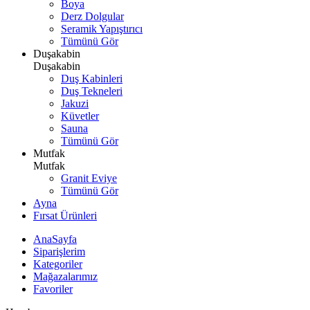
Boya
Derz Dolgular
Seramik Yapıştırıcı
Tümünü Gör
Duşakabin
Duşakabin
Duş Kabinleri
Duş Tekneleri
Jakuzi
Küvetler
Sauna
Tümünü Gör
Mutfak
Mutfak
Granit Eviye
Tümünü Gör
Ayna
Fırsat Ürünleri
AnaSayfa
Siparişlerim
Kategoriler
Mağazalarımız
Favoriler