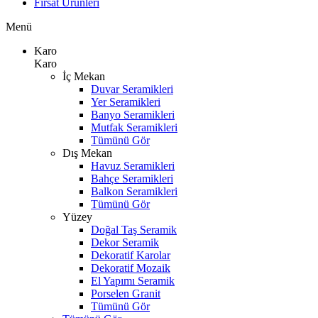
Fırsat Ürünleri
Menü
Karo
Karo
İç Mekan
Duvar Seramikleri
Yer Seramikleri
Banyo Seramikleri
Mutfak Seramikleri
Tümünü Gör
Dış Mekan
Havuz Seramikleri
Bahçe Seramikleri
Balkon Seramikleri
Tümünü Gör
Yüzey
Doğal Taş Seramik
Dekor Seramik
Dekoratif Karolar
Dekoratif Mozaik
El Yapımı Seramik
Porselen Granit
Tümünü Gör