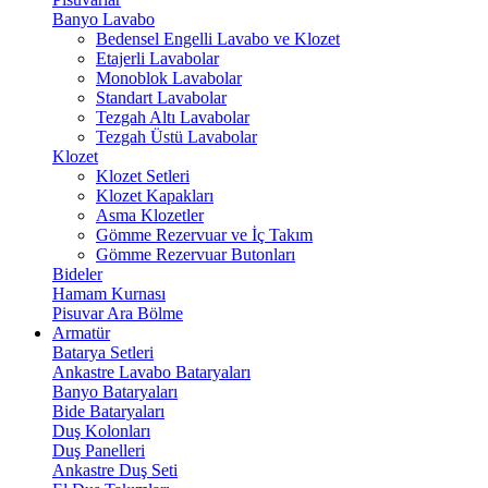
Banyo Lavabo
Bedensel Engelli Lavabo ve Klozet
Etajerli Lavabolar
Monoblok Lavabolar
Standart Lavabolar
Tezgah Altı Lavabolar
Tezgah Üstü Lavabolar
Klozet
Klozet Setleri
Klozet Kapakları
Asma Klozetler
Gömme Rezervuar ve İç Takım
Gömme Rezervuar Butonları
Bideler
Hamam Kurnası
Pisuvar Ara Bölme
Armatür
Batarya Setleri
Ankastre Lavabo Bataryaları
Banyo Bataryaları
Bide Bataryaları
Duş Kolonları
Duş Panelleri
Ankastre Duş Seti