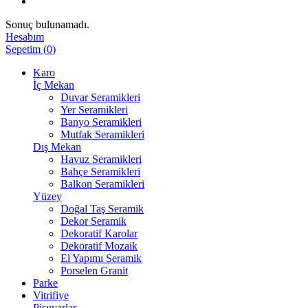
Sonuç bulunamadı.
Hesabım
Sepetim
(
0
)
Karo
İç Mekan
Duvar Seramikleri
Yer Seramikleri
Banyo Seramikleri
Mutfak Seramikleri
Dış Mekan
Havuz Seramikleri
Bahçe Seramikleri
Balkon Seramikleri
Yüzey
Doğal Taş Seramik
Dekor Seramik
Dekoratif Karolar
Dekoratif Mozaik
El Yapımı Seramik
Porselen Granit
Parke
Vitrifiye
Pisuvarlar