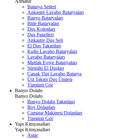
Armatür
Batarya Setleri
Ankastre Lavabo Bataryaları
Banyo Bataryaları
Bide Bataryaları
Duş Kolonları
Duş Panelleri
Ankastre Duş Seti
El Duş Takımları
Kuğu Lavabo Bataryaları
Lavabo Bataryaları
Mutfak Eviye Bataryaları
Sürgülü El Duşları
Çanak Tipi Lavabo Batarya
Üst Takım Duş Ünitesi
Tümünü Gör
Banyo Dolabı
Banyo Dolabı
Banyo Dolabı Takımları
Boy Dolapları
Çamaşır Makinesi Dolapları
Tümünü Gör
Yapı Kimyasalları
Yapı Kimyasalları
Astar