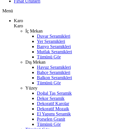
Fırsat Ürünleri
Menü
Karo
Karo
İç Mekan
Duvar Seramikleri
Yer Seramikleri
Banyo Seramikleri
Mutfak Seramikleri
Tümünü Gör
Dış Mekan
Havuz Seramikleri
Bahçe Seramikleri
Balkon Seramikleri
Tümünü Gör
Yüzey
Doğal Taş Seramik
Dekor Seramik
Dekoratif Karolar
Dekoratif Mozaik
El Yapımı Seramik
Porselen Granit
Tümünü Gör