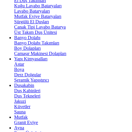
El Duş Takımları
Kuğu Lavabo Bataryaları
Lavabo Bataryaları
Mutfak Eviye Bataryaları
Sürgülü El Duşları
Çanak Tipi Lavabo Batarya
Üst Takım Duş Ünitesi
Banyo Dolabı
Banyo Dolabı Takımları
Boy Dolapları
Çamaşır Makinesi Dolapları
Yapı Kimyasalları
Astar
Boya
Derz Dolgular
Seramik Yapıştırıcı
Duşakabin
Duş Kabinleri
Duş Tekneleri
Jakuzi
Küvetler
Sauna
Mutfak
Granit Eviye
Ayna