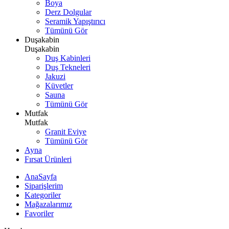
Boya
Derz Dolgular
Seramik Yapıştırıcı
Tümünü Gör
Duşakabin
Duşakabin
Duş Kabinleri
Duş Tekneleri
Jakuzi
Küvetler
Sauna
Tümünü Gör
Mutfak
Mutfak
Granit Eviye
Tümünü Gör
Ayna
Fırsat Ürünleri
AnaSayfa
Siparişlerim
Kategoriler
Mağazalarımız
Favoriler