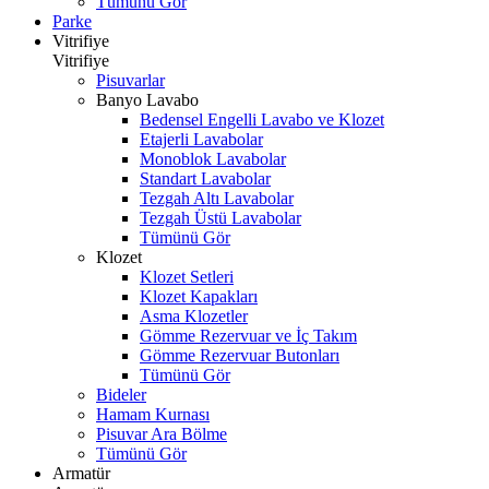
Tümünü Gör
Parke
Vitrifiye
Vitrifiye
Pisuvarlar
Banyo Lavabo
Bedensel Engelli Lavabo ve Klozet
Etajerli Lavabolar
Monoblok Lavabolar
Standart Lavabolar
Tezgah Altı Lavabolar
Tezgah Üstü Lavabolar
Tümünü Gör
Klozet
Klozet Setleri
Klozet Kapakları
Asma Klozetler
Gömme Rezervuar ve İç Takım
Gömme Rezervuar Butonları
Tümünü Gör
Bideler
Hamam Kurnası
Pisuvar Ara Bölme
Tümünü Gör
Armatür