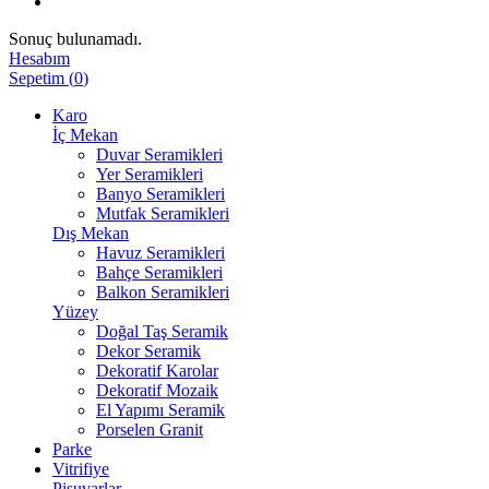
Sonuç bulunamadı.
Hesabım
Sepetim
(
0
)
Karo
İç Mekan
Duvar Seramikleri
Yer Seramikleri
Banyo Seramikleri
Mutfak Seramikleri
Dış Mekan
Havuz Seramikleri
Bahçe Seramikleri
Balkon Seramikleri
Yüzey
Doğal Taş Seramik
Dekor Seramik
Dekoratif Karolar
Dekoratif Mozaik
El Yapımı Seramik
Porselen Granit
Parke
Vitrifiye
Pisuvarlar