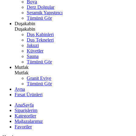
Boya
Derz Dolgular
Seramik Yapıştırıcı
Tümünü Gör
Duşakabin
Duşakabin
Duş Kabinleri
Duş Tekneleri
Jakuzi
Küvetler
Sauna
Tümünü Gör
Mutfak
Mutfak
Granit Eviye
Tümünü Gör
Ayna
Fırsat Ürünleri
AnaSayfa
Siparişlerim
Kategoriler
Mağazalarımız
Favoriler