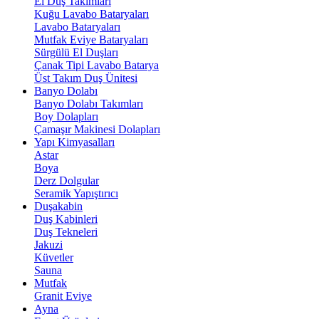
El Duş Takımları
Kuğu Lavabo Bataryaları
Lavabo Bataryaları
Mutfak Eviye Bataryaları
Sürgülü El Duşları
Çanak Tipi Lavabo Batarya
Üst Takım Duş Ünitesi
Banyo Dolabı
Banyo Dolabı Takımları
Boy Dolapları
Çamaşır Makinesi Dolapları
Yapı Kimyasalları
Astar
Boya
Derz Dolgular
Seramik Yapıştırıcı
Duşakabin
Duş Kabinleri
Duş Tekneleri
Jakuzi
Küvetler
Sauna
Mutfak
Granit Eviye
Ayna