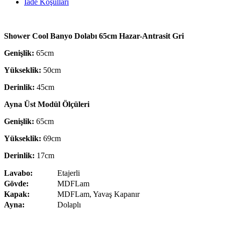
İade Koşulları
Shower Cool Banyo Dolabı 65cm Hazar-Antrasit Gri
Genişlik:
65cm
Yükseklik:
50cm
Derinlik:
45cm
Ayna Üst Modül Ölçüleri
Genişlik:
65cm
Yükseklik:
69cm
Derinlik:
17cm
Lavabo:
Etajerli
Gövde:
MDFLam
Kapak:
MDFLam, Yavaş Kapanır
Ayna:
Dolaplı