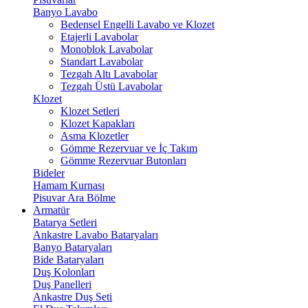
Banyo Lavabo
Bedensel Engelli Lavabo ve Klozet
Etajerli Lavabolar
Monoblok Lavabolar
Standart Lavabolar
Tezgah Altı Lavabolar
Tezgah Üstü Lavabolar
Klozet
Klozet Setleri
Klozet Kapakları
Asma Klozetler
Gömme Rezervuar ve İç Takım
Gömme Rezervuar Butonları
Bideler
Hamam Kurnası
Pisuvar Ara Bölme
Armatür
Batarya Setleri
Ankastre Lavabo Bataryaları
Banyo Bataryaları
Bide Bataryaları
Duş Kolonları
Duş Panelleri
Ankastre Duş Seti