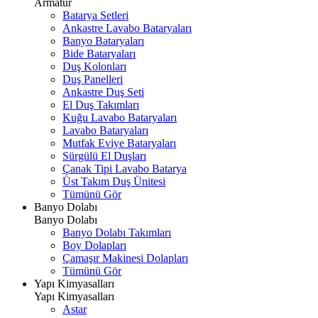
Armatür
Batarya Setleri
Ankastre Lavabo Bataryaları
Banyo Bataryaları
Bide Bataryaları
Duş Kolonları
Duş Panelleri
Ankastre Duş Seti
El Duş Takımları
Kuğu Lavabo Bataryaları
Lavabo Bataryaları
Mutfak Eviye Bataryaları
Sürgülü El Duşları
Çanak Tipi Lavabo Batarya
Üst Takım Duş Ünitesi
Tümünü Gör
Banyo Dolabı
Banyo Dolabı
Banyo Dolabı Takımları
Boy Dolapları
Çamaşır Makinesi Dolapları
Tümünü Gör
Yapı Kimyasalları
Yapı Kimyasalları
Astar