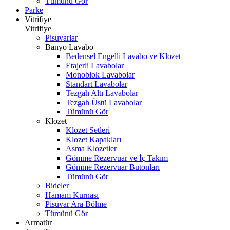
Tümünü Gör
Parke
Vitrifiye
Vitrifiye
Pisuvarlar
Banyo Lavabo
Bedensel Engelli Lavabo ve Klozet
Etajerli Lavabolar
Monoblok Lavabolar
Standart Lavabolar
Tezgah Altı Lavabolar
Tezgah Üstü Lavabolar
Tümünü Gör
Klozet
Klozet Setleri
Klozet Kapakları
Asma Klozetler
Gömme Rezervuar ve İç Takım
Gömme Rezervuar Butonları
Tümünü Gör
Bideler
Hamam Kurnası
Pisuvar Ara Bölme
Tümünü Gör
Armatür