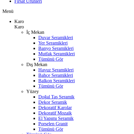
Fırsat Ürünleri
Menü
Karo
Karo
İç Mekan
Duvar Seramikleri
Yer Seramikleri
Banyo Seramikleri
Mutfak Seramikleri
Tümünü Gör
Dış Mekan
Havuz Seramikleri
Bahçe Seramikleri
Balkon Seramikleri
Tümünü Gör
Yüzey
Doğal Taş Seramik
Dekor Seramik
Dekoratif Karolar
Dekoratif Mozaik
El Yapımı Seramik
Porselen Granit
Tümünü Gör