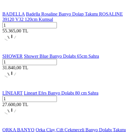
BADELLA
Badella Rosaline Banyo Dolap Takımı ROSALINE
39120 V32 120cm Kumsal
55.365,00
TL
SHOWER
Shower Blue Banyo Dolabı 65cm Sahra
31.840,00
TL
LİNEART
Lineart Efes Banyo Dolabı 80 cm Sahra
27.600,00
TL
ORKA BANYO
Orka Clay Çift Çekmeceli Banyo Dolabı Takımı