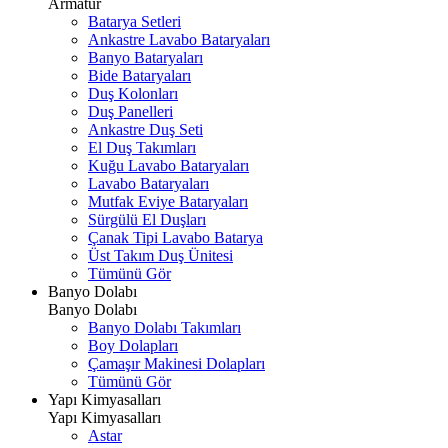
Armatür
Batarya Setleri
Ankastre Lavabo Bataryaları
Banyo Bataryaları
Bide Bataryaları
Duş Kolonları
Duş Panelleri
Ankastre Duş Seti
El Duş Takımları
Kuğu Lavabo Bataryaları
Lavabo Bataryaları
Mutfak Eviye Bataryaları
Sürgülü El Duşları
Çanak Tipi Lavabo Batarya
Üst Takım Duş Ünitesi
Tümünü Gör
Banyo Dolabı
Banyo Dolabı
Banyo Dolabı Takımları
Boy Dolapları
Çamaşır Makinesi Dolapları
Tümünü Gör
Yapı Kimyasalları
Yapı Kimyasalları
Astar