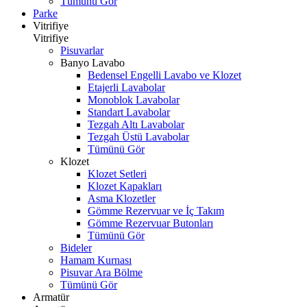
Tümünü Gör
Parke
Vitrifiye
Vitrifiye
Pisuvarlar
Banyo Lavabo
Bedensel Engelli Lavabo ve Klozet
Etajerli Lavabolar
Monoblok Lavabolar
Standart Lavabolar
Tezgah Altı Lavabolar
Tezgah Üstü Lavabolar
Tümünü Gör
Klozet
Klozet Setleri
Klozet Kapakları
Asma Klozetler
Gömme Rezervuar ve İç Takım
Gömme Rezervuar Butonları
Tümünü Gör
Bideler
Hamam Kurnası
Pisuvar Ara Bölme
Tümünü Gör
Armatür