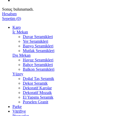
Sonuç bulunamadı.
Hesabım
Sepetim
(
0
)
Karo
İç Mekan
Duvar Seramikleri
Yer Seramikleri
Banyo Seramikleri
Mutfak Seramikleri
Dış Mekan
Havuz Seramikleri
Bahçe Seramikleri
Balkon Seramikleri
Yüzey
Doğal Taş Seramik
Dekor Seramik
Dekoratif Karolar
Dekoratif Mozaik
El Yapımı Seramik
Porselen Granit
Parke
Vitrifiye
Pisuvarlar