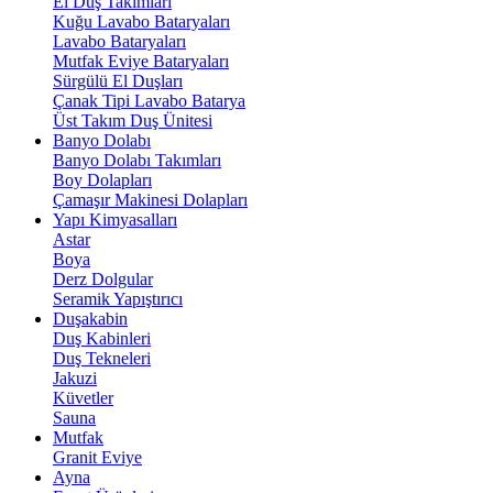
El Duş Takımları
Kuğu Lavabo Bataryaları
Lavabo Bataryaları
Mutfak Eviye Bataryaları
Sürgülü El Duşları
Çanak Tipi Lavabo Batarya
Üst Takım Duş Ünitesi
Banyo Dolabı
Banyo Dolabı Takımları
Boy Dolapları
Çamaşır Makinesi Dolapları
Yapı Kimyasalları
Astar
Boya
Derz Dolgular
Seramik Yapıştırıcı
Duşakabin
Duş Kabinleri
Duş Tekneleri
Jakuzi
Küvetler
Sauna
Mutfak
Granit Eviye
Ayna