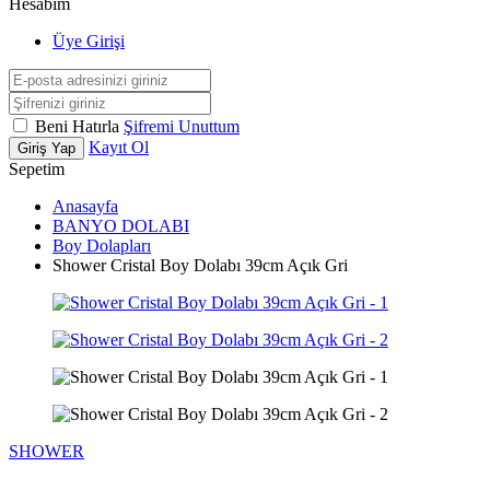
Hesabım
Üye Girişi
Beni Hatırla
Şifremi Unuttum
Kayıt Ol
Giriş Yap
Sepetim
Anasayfa
BANYO DOLABI
Boy Dolapları
Shower Cristal Boy Dolabı 39cm Açık Gri
SHOWER