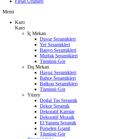
Fırsat Ürünleri
Menü
Karo
Karo
İç Mekan
Duvar Seramikleri
Yer Seramikleri
Banyo Seramikleri
Mutfak Seramikleri
Tümünü Gör
Dış Mekan
Havuz Seramikleri
Bahçe Seramikleri
Balkon Seramikleri
Tümünü Gör
Yüzey
Doğal Taş Seramik
Dekor Seramik
Dekoratif Karolar
Dekoratif Mozaik
El Yapımı Seramik
Porselen Granit
Tümünü Gör