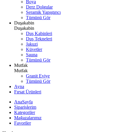
Boya
Derz Dolgular
Seramik Yapıştırıcı
Tümünü Gör
Duşakabin
Duşakabin
Duş Kabinleri
Duş Tekneleri
Jakuzi
Küvetler
Sauna
Tümünü Gör
Mutfak
Mutfak
Granit Eviye
Tümünü Gör
Ayna
Fırsat Ürünleri
AnaSayfa
Siparişlerim
Kategoriler
Mağazalarımız
Favoriler