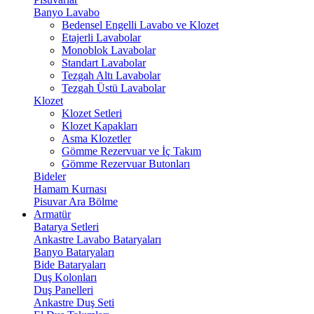
Banyo Lavabo
Bedensel Engelli Lavabo ve Klozet
Etajerli Lavabolar
Monoblok Lavabolar
Standart Lavabolar
Tezgah Altı Lavabolar
Tezgah Üstü Lavabolar
Klozet
Klozet Setleri
Klozet Kapakları
Asma Klozetler
Gömme Rezervuar ve İç Takım
Gömme Rezervuar Butonları
Bideler
Hamam Kurnası
Pisuvar Ara Bölme
Armatür
Batarya Setleri
Ankastre Lavabo Bataryaları
Banyo Bataryaları
Bide Bataryaları
Duş Kolonları
Duş Panelleri
Ankastre Duş Seti