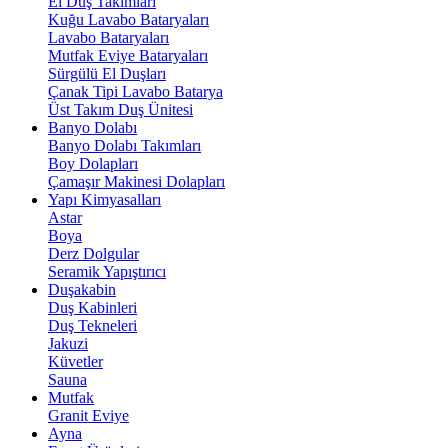
El Duş Takımları
Kuğu Lavabo Bataryaları
Lavabo Bataryaları
Mutfak Eviye Bataryaları
Sürgülü El Duşları
Çanak Tipi Lavabo Batarya
Üst Takım Duş Ünitesi
Banyo Dolabı
Banyo Dolabı Takımları
Boy Dolapları
Çamaşır Makinesi Dolapları
Yapı Kimyasalları
Astar
Boya
Derz Dolgular
Seramik Yapıştırıcı
Duşakabin
Duş Kabinleri
Duş Tekneleri
Jakuzi
Küvetler
Sauna
Mutfak
Granit Eviye
Ayna