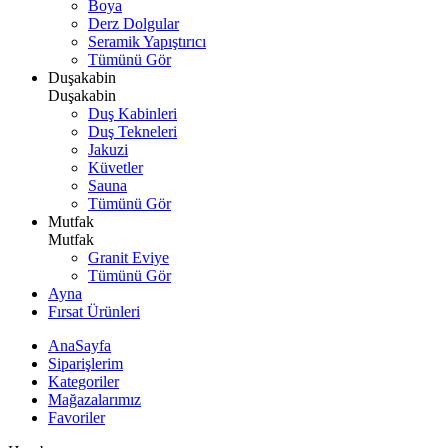
Boya
Derz Dolgular
Seramik Yapıştırıcı
Tümünü Gör
Duşakabin
Duşakabin
Duş Kabinleri
Duş Tekneleri
Jakuzi
Küvetler
Sauna
Tümünü Gör
Mutfak
Mutfak
Granit Eviye
Tümünü Gör
Ayna
Fırsat Ürünleri
AnaSayfa
Siparişlerim
Kategoriler
Mağazalarımız
Favoriler