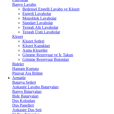
Banyo Lavabo
Bedensel Engelli Lavabo ve Klozet
Etajerli Lavabolar
Monoblok Lavabolar
Standart Lavabolar
Tezgah Altı Lavabolar
Tezgah Üstü Lavabolar
Klozet
Klozet Setleri
Klozet Kapakları
Asma Klozetler
Gömme Rezervuar ve İç Takım
Gömme Rezervuar Butonları
Bideler
Hamam Kurnası
Pisuvar Ara Bölme
Armatür
Batarya Setleri
Ankastre Lavabo Bataryaları
Banyo Bataryaları
Bide Bataryaları
Duş Kolonları
Duş Panelleri
Ankastre Duş Seti