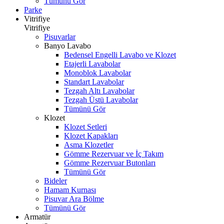
Tümünü Gör
Parke
Vitrifiye
Vitrifiye
Pisuvarlar
Banyo Lavabo
Bedensel Engelli Lavabo ve Klozet
Etajerli Lavabolar
Monoblok Lavabolar
Standart Lavabolar
Tezgah Altı Lavabolar
Tezgah Üstü Lavabolar
Tümünü Gör
Klozet
Klozet Setleri
Klozet Kapakları
Asma Klozetler
Gömme Rezervuar ve İç Takım
Gömme Rezervuar Butonları
Tümünü Gör
Bideler
Hamam Kurnası
Pisuvar Ara Bölme
Tümünü Gör
Armatür