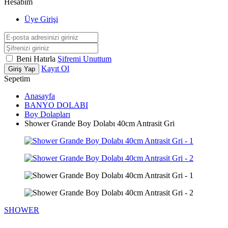
Hesabım
Üye Girişi
Beni Hatırla
Şifremi Unuttum
Kayıt Ol
Giriş Yap
Sepetim
Anasayfa
BANYO DOLABI
Boy Dolapları
Shower Grande Boy Dolabı 40cm Antrasit Gri
SHOWER