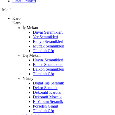
Fırsat Ürünleri
Menü
Karo
Karo
İç Mekan
Duvar Seramikleri
Yer Seramikleri
Banyo Seramikleri
Mutfak Seramikleri
Tümünü Gör
Dış Mekan
Havuz Seramikleri
Bahçe Seramikleri
Balkon Seramikleri
Tümünü Gör
Yüzey
Doğal Taş Seramik
Dekor Seramik
Dekoratif Karolar
Dekoratif Mozaik
El Yapımı Seramik
Porselen Granit
Tümünü Gör