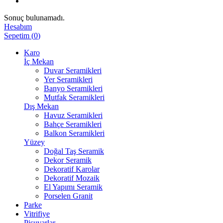
Sonuç bulunamadı.
Hesabım
Sepetim
(
0
)
Karo
İç Mekan
Duvar Seramikleri
Yer Seramikleri
Banyo Seramikleri
Mutfak Seramikleri
Dış Mekan
Havuz Seramikleri
Bahçe Seramikleri
Balkon Seramikleri
Yüzey
Doğal Taş Seramik
Dekor Seramik
Dekoratif Karolar
Dekoratif Mozaik
El Yapımı Seramik
Porselen Granit
Parke
Vitrifiye
Pisuvarlar