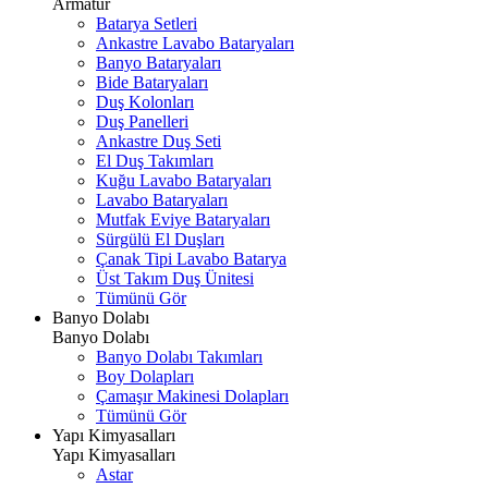
Armatür
Batarya Setleri
Ankastre Lavabo Bataryaları
Banyo Bataryaları
Bide Bataryaları
Duş Kolonları
Duş Panelleri
Ankastre Duş Seti
El Duş Takımları
Kuğu Lavabo Bataryaları
Lavabo Bataryaları
Mutfak Eviye Bataryaları
Sürgülü El Duşları
Çanak Tipi Lavabo Batarya
Üst Takım Duş Ünitesi
Tümünü Gör
Banyo Dolabı
Banyo Dolabı
Banyo Dolabı Takımları
Boy Dolapları
Çamaşır Makinesi Dolapları
Tümünü Gör
Yapı Kimyasalları
Yapı Kimyasalları
Astar