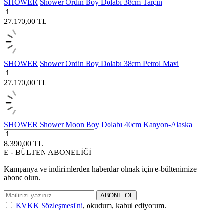
SHOWER
Shower Ordin Boy Dolabı 38cm Tarçın
27.170,00
TL
SHOWER
Shower Ordin Boy Dolabı 38cm Petrol Mavi
27.170,00
TL
SHOWER
Shower Moon Boy Dolabı 40cm Kanyon-Alaska
8.390,00
TL
E - BÜLTEN ABONELİĞİ
Kampanya ve indirimlerden haberdar olmak için e-bültenimize
abone olun.
ABONE OL
KVKK Sözleşmesi'ni
, okudum, kabul ediyorum.