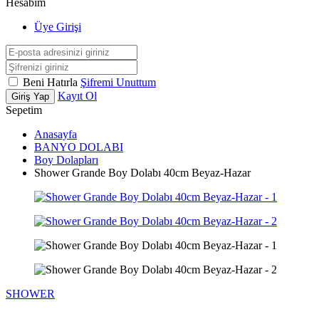
Hesabım
Üye Girişi
Beni Hatırla
Şifremi Unuttum
Kayıt Ol
Giriş Yap
Sepetim
Anasayfa
BANYO DOLABI
Boy Dolapları
Shower Grande Boy Dolabı 40cm Beyaz-Hazar
SHOWER