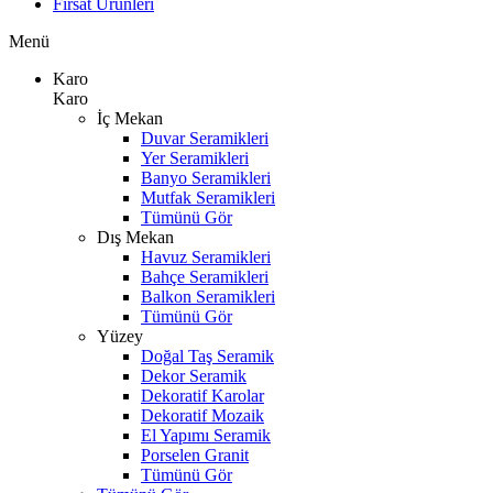
Fırsat Ürünleri
Menü
Karo
Karo
İç Mekan
Duvar Seramikleri
Yer Seramikleri
Banyo Seramikleri
Mutfak Seramikleri
Tümünü Gör
Dış Mekan
Havuz Seramikleri
Bahçe Seramikleri
Balkon Seramikleri
Tümünü Gör
Yüzey
Doğal Taş Seramik
Dekor Seramik
Dekoratif Karolar
Dekoratif Mozaik
El Yapımı Seramik
Porselen Granit
Tümünü Gör