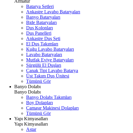
Armatür
Batarya Setleri
Ankastre Lavabo Bataryaları
Banyo Bataryaları
Bide Bataryaları
Duş Kolonları
Duş Panelleri
Ankastre Duş Seti
El Duş Takımları
Kuğu Lavabo Bataryaları
Lavabo Bataryaları
Mutfak Eviye Bataryaları
Sürgülü El Duşları
Çanak Tipi Lavabo Batarya
Üst Takım Duş Ünitesi
Tümünü Gör
Banyo Dolabı
Banyo Dolabı
Banyo Dolabı Takımları
Boy Dolapları
Çamaşır Makinesi Dolapları
Tümünü Gör
Yapı Kimyasalları
Yapı Kimyasalları
Astar