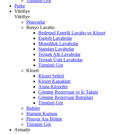
Tümünü Gör
Parke
Vitrifiye
Vitrifiye
Pisuvarlar
Banyo Lavabo
Bedensel Engelli Lavabo ve Klozet
Etajerli Lavabolar
Monoblok Lavabolar
Standart Lavabolar
Tezgah Altı Lavabolar
Tezgah Üstü Lavabolar
Tümünü Gör
Klozet
Klozet Setleri
Klozet Kapakları
Asma Klozetler
Gömme Rezervuar ve İç Takım
Gömme Rezervuar Butonları
Tümünü Gör
Bideler
Hamam Kurnası
Pisuvar Ara Bölme
Tümünü Gör
Armatür