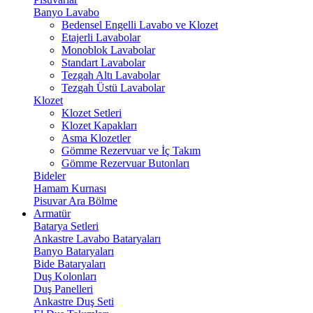
Banyo Lavabo
Bedensel Engelli Lavabo ve Klozet
Etajerli Lavabolar
Monoblok Lavabolar
Standart Lavabolar
Tezgah Altı Lavabolar
Tezgah Üstü Lavabolar
Klozet
Klozet Setleri
Klozet Kapakları
Asma Klozetler
Gömme Rezervuar ve İç Takım
Gömme Rezervuar Butonları
Bideler
Hamam Kurnası
Pisuvar Ara Bölme
Armatür
Batarya Setleri
Ankastre Lavabo Bataryaları
Banyo Bataryaları
Bide Bataryaları
Duş Kolonları
Duş Panelleri
Ankastre Duş Seti