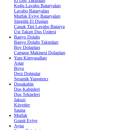
El Duş Takımları
Kuğu Lavabo Bataryaları
Lavabo Bataryaları
Mutfak Eviye Bataryaları
Sürgülü El Duşları
Çanak Tipi Lavabo Batarya
Üst Takım Duş Ünitesi
Banyo Dolabı
Banyo Dolabı Takımları
Boy Dolapları
Çamaşır Makinesi Dolapları
Yapı Kimyasalları
Astar
Boya
Derz Dolgular
Seramik Yapıştırıcı
Duşakabin
Duş Kabinleri
Duş Tekneleri
Jakuzi
Küvetler
Sauna
Mutfak
Granit Eviye
Ayna