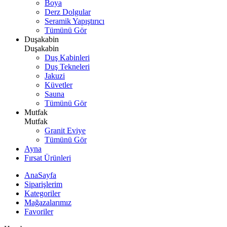
Boya
Derz Dolgular
Seramik Yapıştırıcı
Tümünü Gör
Duşakabin
Duşakabin
Duş Kabinleri
Duş Tekneleri
Jakuzi
Küvetler
Sauna
Tümünü Gör
Mutfak
Mutfak
Granit Eviye
Tümünü Gör
Ayna
Fırsat Ürünleri
AnaSayfa
Siparişlerim
Kategoriler
Mağazalarımız
Favoriler