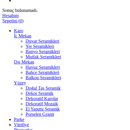
Sonuç bulunamadı.
Hesabım
Sepetim
(
0
)
Karo
İç Mekan
Duvar Seramikleri
Yer Seramikleri
Banyo Seramikleri
Mutfak Seramikleri
Dış Mekan
Havuz Seramikleri
Bahçe Seramikleri
Balkon Seramikleri
Yüzey
Doğal Taş Seramik
Dekor Seramik
Dekoratif Karolar
Dekoratif Mozaik
El Yapımı Seramik
Porselen Granit
Parke
Vitrifiye
Pisuvarlar