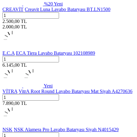
%
20
Yeni
CREAVİT
Creavit Luna Lavabo Bataryası BT.LN1500
2.500,00
TL
2.000,00
TL
E.C.A
ECA Tiera Lavabo Bataryası 102108989
6.145,00
TL
Yeni
VİTRA
VitrA Root Round Lavabo Bataryası Mat Siyah A4270636
7.890,00
TL
NSK
NSK Alamera Pro Lavabo Bataryası Siyah N4015429