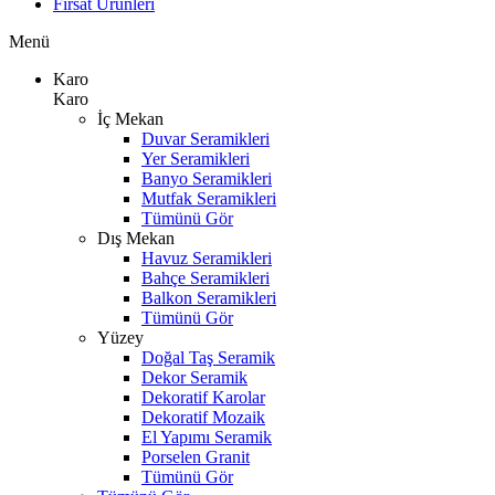
Fırsat Ürünleri
Menü
Karo
Karo
İç Mekan
Duvar Seramikleri
Yer Seramikleri
Banyo Seramikleri
Mutfak Seramikleri
Tümünü Gör
Dış Mekan
Havuz Seramikleri
Bahçe Seramikleri
Balkon Seramikleri
Tümünü Gör
Yüzey
Doğal Taş Seramik
Dekor Seramik
Dekoratif Karolar
Dekoratif Mozaik
El Yapımı Seramik
Porselen Granit
Tümünü Gör