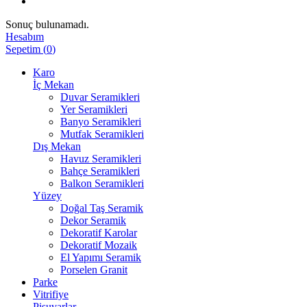
Sonuç bulunamadı.
Hesabım
Sepetim
(
0
)
Karo
İç Mekan
Duvar Seramikleri
Yer Seramikleri
Banyo Seramikleri
Mutfak Seramikleri
Dış Mekan
Havuz Seramikleri
Bahçe Seramikleri
Balkon Seramikleri
Yüzey
Doğal Taş Seramik
Dekor Seramik
Dekoratif Karolar
Dekoratif Mozaik
El Yapımı Seramik
Porselen Granit
Parke
Vitrifiye
Pisuvarlar