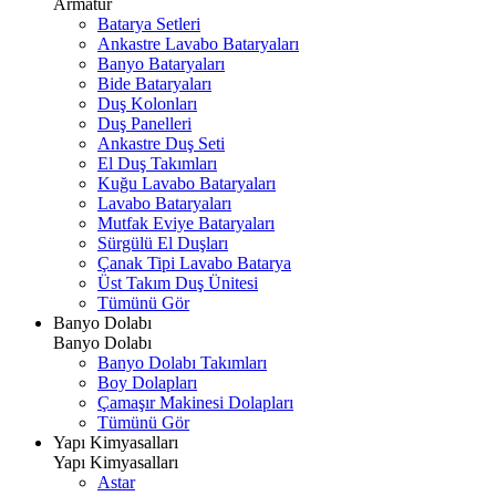
Armatür
Batarya Setleri
Ankastre Lavabo Bataryaları
Banyo Bataryaları
Bide Bataryaları
Duş Kolonları
Duş Panelleri
Ankastre Duş Seti
El Duş Takımları
Kuğu Lavabo Bataryaları
Lavabo Bataryaları
Mutfak Eviye Bataryaları
Sürgülü El Duşları
Çanak Tipi Lavabo Batarya
Üst Takım Duş Ünitesi
Tümünü Gör
Banyo Dolabı
Banyo Dolabı
Banyo Dolabı Takımları
Boy Dolapları
Çamaşır Makinesi Dolapları
Tümünü Gör
Yapı Kimyasalları
Yapı Kimyasalları
Astar