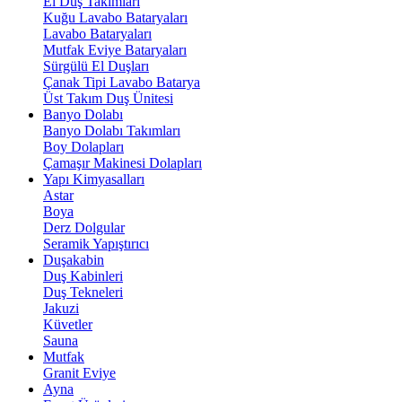
El Duş Takımları
Kuğu Lavabo Bataryaları
Lavabo Bataryaları
Mutfak Eviye Bataryaları
Sürgülü El Duşları
Çanak Tipi Lavabo Batarya
Üst Takım Duş Ünitesi
Banyo Dolabı
Banyo Dolabı Takımları
Boy Dolapları
Çamaşır Makinesi Dolapları
Yapı Kimyasalları
Astar
Boya
Derz Dolgular
Seramik Yapıştırıcı
Duşakabin
Duş Kabinleri
Duş Tekneleri
Jakuzi
Küvetler
Sauna
Mutfak
Granit Eviye
Ayna