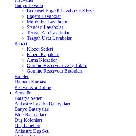
Banyo Lavabo
Bedensel Engelli Lavabo ve Klozet
Etajerli Lavabolar
Monoblok Lavabolar
Standart Lavabolar
Tezgah Altı Lavabolar
Tezgah Üstü Lavabolar
Klozet
Klozet Setleri
Klozet Kapakları
Asma Klozetler
Gömme Rezervuar ve İç Takım
Gömme Rezervuar Butonları
Bideler
Hamam Kurnası
Pisuvar Ara Bölme
Armatür
Batarya Setleri
Ankastre Lavabo Bataryaları
Banyo Bataryaları
Bide Bataryaları
Duş Kolonları
Duş Panelleri
Ankastre Duş Seti