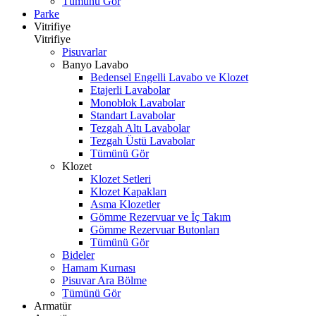
Tümünü Gör
Parke
Vitrifiye
Vitrifiye
Pisuvarlar
Banyo Lavabo
Bedensel Engelli Lavabo ve Klozet
Etajerli Lavabolar
Monoblok Lavabolar
Standart Lavabolar
Tezgah Altı Lavabolar
Tezgah Üstü Lavabolar
Tümünü Gör
Klozet
Klozet Setleri
Klozet Kapakları
Asma Klozetler
Gömme Rezervuar ve İç Takım
Gömme Rezervuar Butonları
Tümünü Gör
Bideler
Hamam Kurnası
Pisuvar Ara Bölme
Tümünü Gör
Armatür