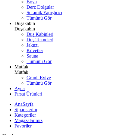
Boya
Derz Dolgular
Seramik Yapıştırıcı
Tümünü Gör
Duşakabin
Duşakabin
Duş Kabinleri
Duş Tekneleri
Jakuzi
Küvetler
Sauna
Tümünü Gör
Mutfak
Mutfak
Granit Eviye
Tümünü Gör
Ayna
Fırsat Ürünleri
AnaSayfa
Siparişlerim
Kategoriler
Mağazalarımız
Favoriler