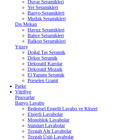
Duvar Seramikleri
Yer Seramikleri
Banyo Seramikleri
Mutfak Seramikleri
Dış Mekan
Havuz Seramikleri
Bahçe Seramikleri
Balkon Seramikleri
Yüzey
Doğal Taş Seramik
Dekor Seramik
Dekoratif Karolar
Dekoratif Mozaik
El Yapımı Seramik
Porselen Granit
Parke
Vitrifiye
Pisuvarlar
Banyo Lavabo
Bedensel Engelli Lavabo ve Klozet
Etajerli Lavabolar
Monoblok Lavabolar
Standart Lavabolar
Tezgah Altı Lavabolar
Tezgah Üstü Lavabolar