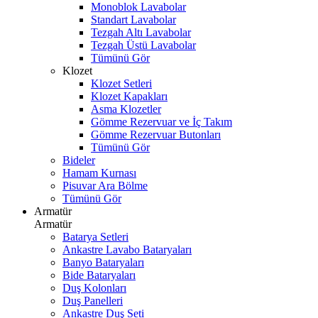
Monoblok Lavabolar
Standart Lavabolar
Tezgah Altı Lavabolar
Tezgah Üstü Lavabolar
Tümünü Gör
Klozet
Klozet Setleri
Klozet Kapakları
Asma Klozetler
Gömme Rezervuar ve İç Takım
Gömme Rezervuar Butonları
Tümünü Gör
Bideler
Hamam Kurnası
Pisuvar Ara Bölme
Tümünü Gör
Armatür
Armatür
Batarya Setleri
Ankastre Lavabo Bataryaları
Banyo Bataryaları
Bide Bataryaları
Duş Kolonları
Duş Panelleri
Ankastre Duş Seti