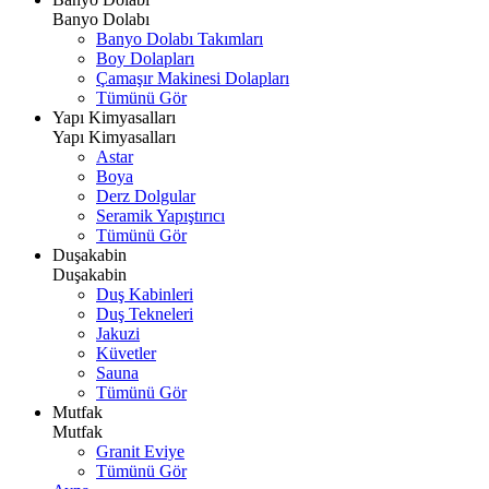
Banyo Dolabı
Banyo Dolabı Takımları
Boy Dolapları
Çamaşır Makinesi Dolapları
Tümünü Gör
Yapı Kimyasalları
Yapı Kimyasalları
Astar
Boya
Derz Dolgular
Seramik Yapıştırıcı
Tümünü Gör
Duşakabin
Duşakabin
Duş Kabinleri
Duş Tekneleri
Jakuzi
Küvetler
Sauna
Tümünü Gör
Mutfak
Mutfak
Granit Eviye
Tümünü Gör