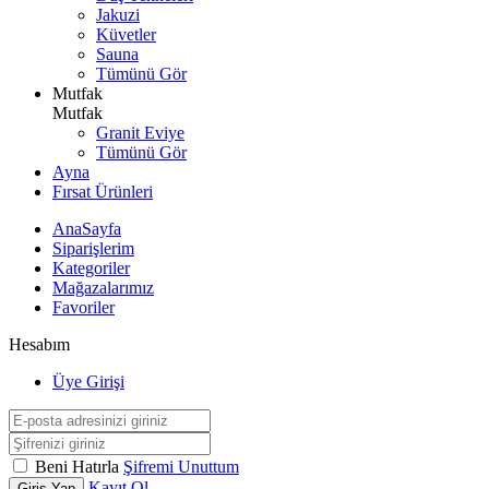
Jakuzi
Küvetler
Sauna
Tümünü Gör
Mutfak
Mutfak
Granit Eviye
Tümünü Gör
Ayna
Fırsat Ürünleri
AnaSayfa
Siparişlerim
Kategoriler
Mağazalarımız
Favoriler
Hesabım
Üye Girişi
Beni Hatırla
Şifremi Unuttum
Kayıt Ol
Giriş Yap