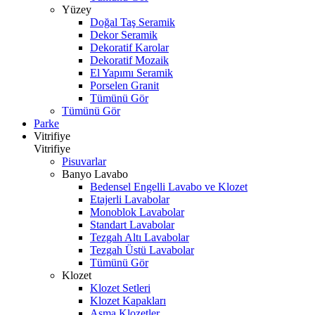
Yüzey
Doğal Taş Seramik
Dekor Seramik
Dekoratif Karolar
Dekoratif Mozaik
El Yapımı Seramik
Porselen Granit
Tümünü Gör
Tümünü Gör
Parke
Vitrifiye
Vitrifiye
Pisuvarlar
Banyo Lavabo
Bedensel Engelli Lavabo ve Klozet
Etajerli Lavabolar
Monoblok Lavabolar
Standart Lavabolar
Tezgah Altı Lavabolar
Tezgah Üstü Lavabolar
Tümünü Gör
Klozet
Klozet Setleri
Klozet Kapakları
Asma Klozetler