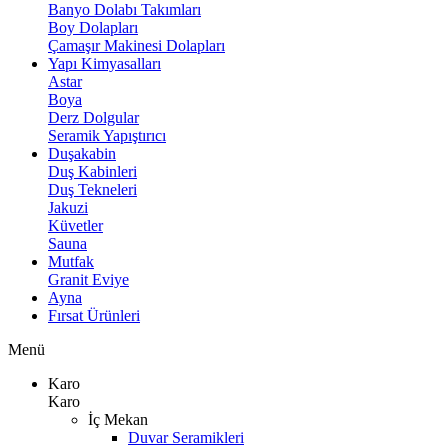
Banyo Dolabı Takımları
Boy Dolapları
Çamaşır Makinesi Dolapları
Yapı Kimyasalları
Astar
Boya
Derz Dolgular
Seramik Yapıştırıcı
Duşakabin
Duş Kabinleri
Duş Tekneleri
Jakuzi
Küvetler
Sauna
Mutfak
Granit Eviye
Ayna
Fırsat Ürünleri
Menü
Karo
Karo
İç Mekan
Duvar Seramikleri