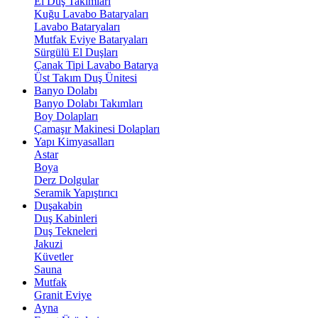
El Duş Takımları
Kuğu Lavabo Bataryaları
Lavabo Bataryaları
Mutfak Eviye Bataryaları
Sürgülü El Duşları
Çanak Tipi Lavabo Batarya
Üst Takım Duş Ünitesi
Banyo Dolabı
Banyo Dolabı Takımları
Boy Dolapları
Çamaşır Makinesi Dolapları
Yapı Kimyasalları
Astar
Boya
Derz Dolgular
Seramik Yapıştırıcı
Duşakabin
Duş Kabinleri
Duş Tekneleri
Jakuzi
Küvetler
Sauna
Mutfak
Granit Eviye
Ayna