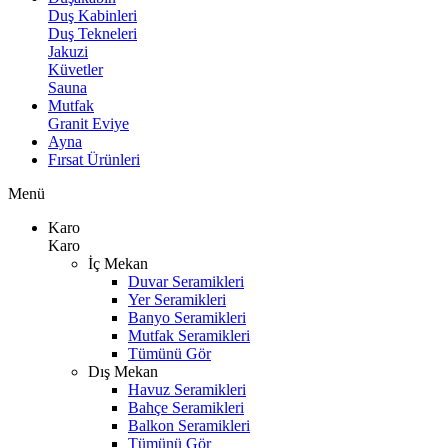
Duş Kabinleri
Duş Tekneleri
Jakuzi
Küvetler
Sauna
Mutfak
Granit Eviye
Ayna
Fırsat Ürünleri
Menü
Karo
Karo
İç Mekan
Duvar Seramikleri
Yer Seramikleri
Banyo Seramikleri
Mutfak Seramikleri
Tümünü Gör
Dış Mekan
Havuz Seramikleri
Bahçe Seramikleri
Balkon Seramikleri
Tümünü Gör