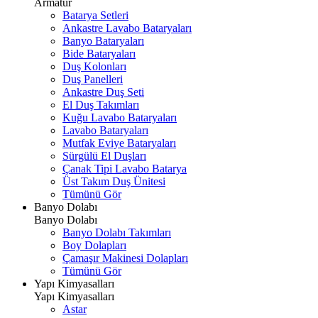
Armatür
Batarya Setleri
Ankastre Lavabo Bataryaları
Banyo Bataryaları
Bide Bataryaları
Duş Kolonları
Duş Panelleri
Ankastre Duş Seti
El Duş Takımları
Kuğu Lavabo Bataryaları
Lavabo Bataryaları
Mutfak Eviye Bataryaları
Sürgülü El Duşları
Çanak Tipi Lavabo Batarya
Üst Takım Duş Ünitesi
Tümünü Gör
Banyo Dolabı
Banyo Dolabı
Banyo Dolabı Takımları
Boy Dolapları
Çamaşır Makinesi Dolapları
Tümünü Gör
Yapı Kimyasalları
Yapı Kimyasalları
Astar