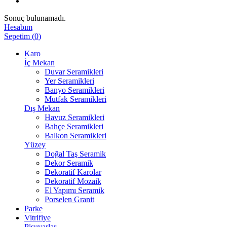
Sonuç bulunamadı.
Hesabım
Sepetim
(
0
)
Karo
İç Mekan
Duvar Seramikleri
Yer Seramikleri
Banyo Seramikleri
Mutfak Seramikleri
Dış Mekan
Havuz Seramikleri
Bahçe Seramikleri
Balkon Seramikleri
Yüzey
Doğal Taş Seramik
Dekor Seramik
Dekoratif Karolar
Dekoratif Mozaik
El Yapımı Seramik
Porselen Granit
Parke
Vitrifiye
Pisuvarlar