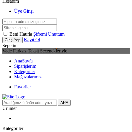
Hesabım
Üye Girişi
Beni Hatırla
Şifremi Unuttum
Kayıt Ol
Giriş Yap
Sepetim
Vade Farksız Taksit Seçenekleriyle!
AnaSayfa
Siparişlerim
Kategoriler
Mağazalarımız
Favoriler
ARA
Ürünler
Kategoriler