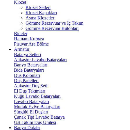
Klozet
Klozet Setleri
Klozet Kapakları
Asma Klozetler
Gömme Rezervuar ve İç Takım
Gömme Rezervuar Butonları
Bideler
Hamam Kurnası
Pisuvar Ara Bölme
Armatür
Batarya Setleri
Ankastre Lavabo Bataryaları
Banyo Bataryaları
Bide Bataryaları
Duş Kolonları
Duş Panelleri
Ankastre Duş Seti
El Duş Takımları
Kuğu Lavabo Bataryaları
Lavabo Bataryaları
Mutfak Eviye Bataryaları
Sürgülü El Duşları
Çanak Tipi Lavabo Batarya
Üst Takım Duş Ünitesi
Banyo Dolabı