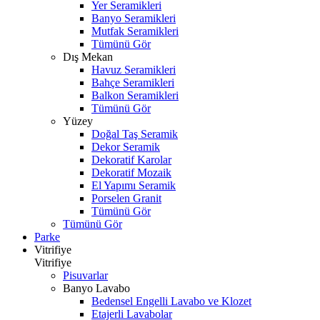
Yer Seramikleri
Banyo Seramikleri
Mutfak Seramikleri
Tümünü Gör
Dış Mekan
Havuz Seramikleri
Bahçe Seramikleri
Balkon Seramikleri
Tümünü Gör
Yüzey
Doğal Taş Seramik
Dekor Seramik
Dekoratif Karolar
Dekoratif Mozaik
El Yapımı Seramik
Porselen Granit
Tümünü Gör
Tümünü Gör
Parke
Vitrifiye
Vitrifiye
Pisuvarlar
Banyo Lavabo
Bedensel Engelli Lavabo ve Klozet
Etajerli Lavabolar