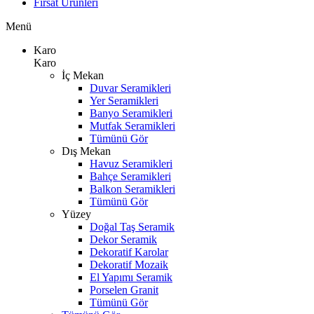
Fırsat Ürünleri
Menü
Karo
Karo
İç Mekan
Duvar Seramikleri
Yer Seramikleri
Banyo Seramikleri
Mutfak Seramikleri
Tümünü Gör
Dış Mekan
Havuz Seramikleri
Bahçe Seramikleri
Balkon Seramikleri
Tümünü Gör
Yüzey
Doğal Taş Seramik
Dekor Seramik
Dekoratif Karolar
Dekoratif Mozaik
El Yapımı Seramik
Porselen Granit
Tümünü Gör