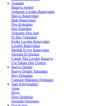
Armatür
Batarya Setleri
Ankastre Lavabo Bataryaları
Banyo Bataryaları
Bide Bataryaları
Duş Kolonları
Duş Panelleri
Ankastre Duş Seti
El Duş Takımları
Kuğu Lavabo Bataryaları
Lavabo Bataryaları
Mutfak Eviye Bataryaları
Sürgülü El Duşları
Çanak Tipi Lavabo Batarya
Üst Takım Duş Ünitesi
Banyo Dolabı
Banyo Dolabı Takımları
Boy Dolapları
Çamaşır Makinesi Dolapları
Yapı Kimyasalları
Astar
Boya
Derz Dolgular
Seramik Yapıştırıcı
Duşakabin