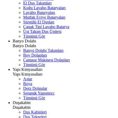
El Duş Takımları
Kuğu Lavabo Bataryaları
Lavabo Bataryaları
Mutfak Eviye Bataryaları
Sürgülü El Duşları
Çanak Tipi Lavabo Batarya
Üst Takım Duş Ünitesi
Tümünü Gör
Banyo Dolabı
Banyo Dolabı
Banyo Dolabı Takımları
Boy Dolapları
Çamaşır Makinesi Dolapları
Tümünü Gör
Yapı Kimyasalları
Yapı Kimyasalları
Astar
Boya
Derz Dolgular
Seramik Yapıştırıcı
Tümünü Gör
Duşakabin
Duşakabin
Duş Kabinleri
Duş Tekneleri