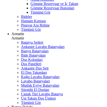
Gömme Rezervuar ve İç Takım
Gömme Rezervuar Butonları
Tümünü Gör
Bideler
Hamam Kurnası
Pisuvar Ara Bölme
Tümünü Gör
Armatür
Armatür
Batarya Setleri
Ankastre Lavabo Bataryaları
Banyo Bataryaları
Bide Bataryaları
Duş Kolonları
Duş Panelleri
Ankastre Duş Seti
El Duş Takımları
Kuğu Lavabo Bataryaları
Lavabo Bataryaları
Mutfak Eviye Bataryaları
Sürgülü El Duşları
Çanak Tipi Lavabo Batarya
Üst Takım Duş Ünitesi
Tümünü Gör
Banyo Dolabı