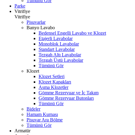
Tümünü Gör
Parke
Vitrifiye
Vitrifiye
Pisuvarlar
Banyo Lavabo
Bedensel Engelli Lavabo ve Klozet
Etajerli Lavabolar
Monoblok Lavabolar
Standart Lavabolar
Tezgah Altı Lavabolar
Tezgah Üstü Lavabolar
Tümünü Gör
Klozet
Klozet Setleri
Klozet Kapakları
Asma Klozetler
Gömme Rezervuar ve İç Takım
Gömme Rezervuar Butonları
Tümünü Gör
Bideler
Hamam Kurnası
Pisuvar Ara Bölme
Tümünü Gör
Armatür