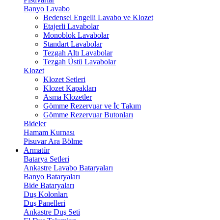
Banyo Lavabo
Bedensel Engelli Lavabo ve Klozet
Etajerli Lavabolar
Monoblok Lavabolar
Standart Lavabolar
Tezgah Altı Lavabolar
Tezgah Üstü Lavabolar
Klozet
Klozet Setleri
Klozet Kapakları
Asma Klozetler
Gömme Rezervuar ve İç Takım
Gömme Rezervuar Butonları
Bideler
Hamam Kurnası
Pisuvar Ara Bölme
Armatür
Batarya Setleri
Ankastre Lavabo Bataryaları
Banyo Bataryaları
Bide Bataryaları
Duş Kolonları
Duş Panelleri
Ankastre Duş Seti