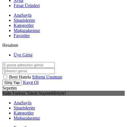
Ayna
Fırsat Ürünleri
AnaSayfa
Siparişlerim
Kategoriler
Mağazalarımız
Favoriler
Hesabım
Üye Girişi
Beni Hatırla
Şifremi Unuttum
Kayıt Ol
Giriş Yap
Sepetim
Vade Farksız Taksit Seçenekleriyle!
AnaSayfa
Siparişlerim
Kategoriler
Mağazalarımız