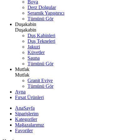
Boya
Derz Dolgular
Seramik Yapıştırıcı
Tümünü Gör
Duşakabin
Duşakabin
Duş Kabinleri
Duş Tekneleri
Jakuzi
Küvetler
Sauna
Tümünü Gör
Mutfak
Mutfak
Granit Eviye
Tümünü Gör
Ayna
Fırsat Ürünleri
AnaSayfa
Siparişlerim
Kategoriler
Mağazalarımız
Favoriler