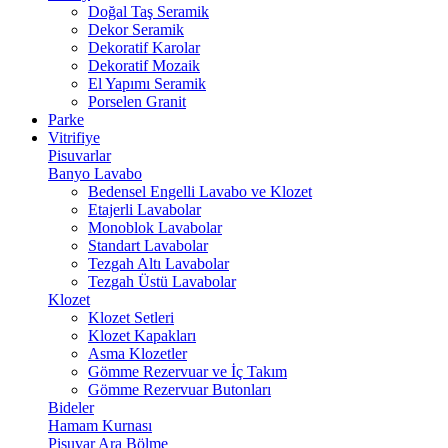
Doğal Taş Seramik
Dekor Seramik
Dekoratif Karolar
Dekoratif Mozaik
El Yapımı Seramik
Porselen Granit
Parke
Vitrifiye
Pisuvarlar
Banyo Lavabo
Bedensel Engelli Lavabo ve Klozet
Etajerli Lavabolar
Monoblok Lavabolar
Standart Lavabolar
Tezgah Altı Lavabolar
Tezgah Üstü Lavabolar
Klozet
Klozet Setleri
Klozet Kapakları
Asma Klozetler
Gömme Rezervuar ve İç Takım
Gömme Rezervuar Butonları
Bideler
Hamam Kurnası
Pisuvar Ara Bölme