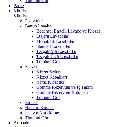
Tümünü Gör
Parke
Vitrifiye
Vitrifiye
Pisuvarlar
Banyo Lavabo
Bedensel Engelli Lavabo ve Klozet
Etajerli Lavabolar
Monoblok Lavabolar
Standart Lavabolar
Tezgah Altı Lavabolar
Tezgah Üstü Lavabolar
Tümünü Gör
Klozet
Klozet Setleri
Klozet Kapakları
Asma Klozetler
Gömme Rezervuar ve İç Takım
Gömme Rezervuar Butonları
Tümünü Gör
Bideler
Hamam Kurnası
Pisuvar Ara Bölme
Tümünü Gör
Armatür