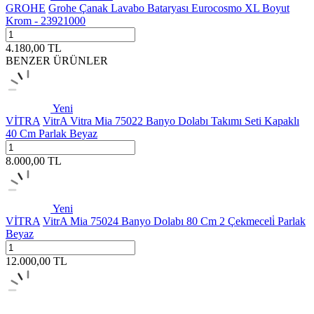
GROHE
Grohe Çanak Lavabo Bataryası Eurocosmo XL Boyut
Krom - 23921000
4.180,00
TL
BENZER ÜRÜNLER
Yeni
VİTRA
VitrA Vitra Mia 75022 Banyo Dolabı Takımı Seti Kapaklı
40 Cm Parlak Beyaz
8.000,00
TL
Yeni
VİTRA
VitrA Mia 75024 Banyo Dolabı 80 Cm 2 Çekmeceli̇ Parlak
Beyaz
12.000,00
TL