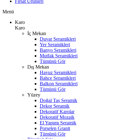
Fırsat Ürünleri
Menü
Karo
Karo
İç Mekan
Duvar Seramikleri
Yer Seramikleri
Banyo Seramikleri
Mutfak Seramikleri
Tümünü Gör
Dış Mekan
Havuz Seramikleri
Bahçe Seramikleri
Balkon Seramikleri
Tümünü Gör
Yüzey
Doğal Taş Seramik
Dekor Seramik
Dekoratif Karolar
Dekoratif Mozaik
El Yapımı Seramik
Porselen Granit
Tümünü Gör