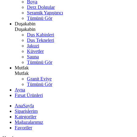
Boya
Derz Dolgular
Seramik Yapıştırıcı
Tümünü Gör
Duşakabin
Duşakabin
Duş Kabinleri
Duş Tekneleri
Jakuzi
Küvetler
Sauna
Tümünü Gör
Mutfak
Mutfak
Granit Eviye
Tümünü Gör
Ayna
Fırsat Ürünleri
AnaSayfa
Siparişlerim
Kategoriler
Mağazalarımız
Favoriler