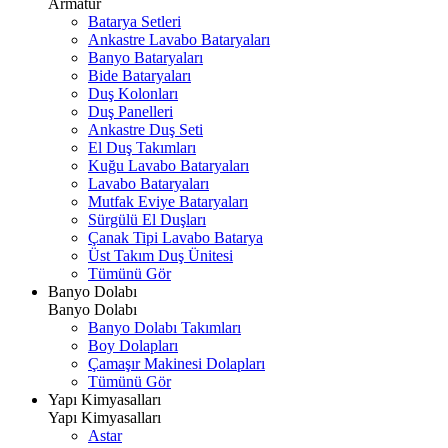
Armatür
Batarya Setleri
Ankastre Lavabo Bataryaları
Banyo Bataryaları
Bide Bataryaları
Duş Kolonları
Duş Panelleri
Ankastre Duş Seti
El Duş Takımları
Kuğu Lavabo Bataryaları
Lavabo Bataryaları
Mutfak Eviye Bataryaları
Sürgülü El Duşları
Çanak Tipi Lavabo Batarya
Üst Takım Duş Ünitesi
Tümünü Gör
Banyo Dolabı
Banyo Dolabı
Banyo Dolabı Takımları
Boy Dolapları
Çamaşır Makinesi Dolapları
Tümünü Gör
Yapı Kimyasalları
Yapı Kimyasalları
Astar