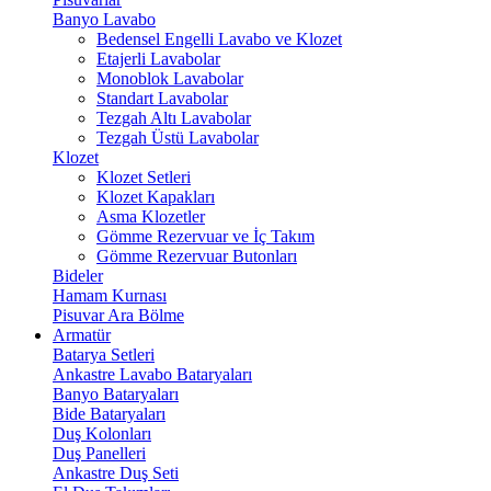
Banyo Lavabo
Bedensel Engelli Lavabo ve Klozet
Etajerli Lavabolar
Monoblok Lavabolar
Standart Lavabolar
Tezgah Altı Lavabolar
Tezgah Üstü Lavabolar
Klozet
Klozet Setleri
Klozet Kapakları
Asma Klozetler
Gömme Rezervuar ve İç Takım
Gömme Rezervuar Butonları
Bideler
Hamam Kurnası
Pisuvar Ara Bölme
Armatür
Batarya Setleri
Ankastre Lavabo Bataryaları
Banyo Bataryaları
Bide Bataryaları
Duş Kolonları
Duş Panelleri
Ankastre Duş Seti