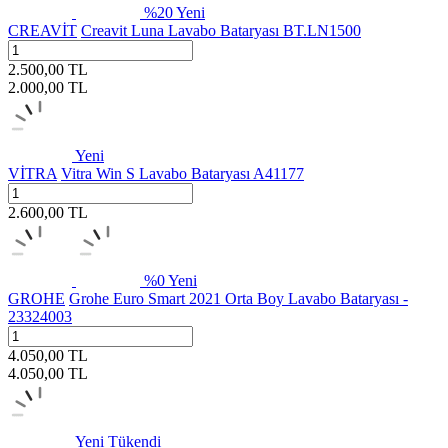
%
20
Yeni
CREAVİT
Creavit Luna Lavabo Bataryası BT.LN1500
2.500,00
TL
2.000,00
TL
Yeni
VİTRA
Vitra Win S Lavabo Bataryası A41177
2.600,00
TL
%
0
Yeni
GROHE
Grohe Euro Smart 2021 Orta Boy Lavabo Bataryası -
23324003
4.050,00
TL
4.050,00
TL
Yeni
Tükendi