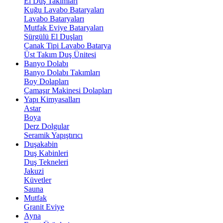
El Duş Takımları
Kuğu Lavabo Bataryaları
Lavabo Bataryaları
Mutfak Eviye Bataryaları
Sürgülü El Duşları
Çanak Tipi Lavabo Batarya
Üst Takım Duş Ünitesi
Banyo Dolabı
Banyo Dolabı Takımları
Boy Dolapları
Çamaşır Makinesi Dolapları
Yapı Kimyasalları
Astar
Boya
Derz Dolgular
Seramik Yapıştırıcı
Duşakabin
Duş Kabinleri
Duş Tekneleri
Jakuzi
Küvetler
Sauna
Mutfak
Granit Eviye
Ayna