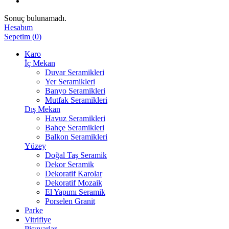
Sonuç bulunamadı.
Hesabım
Sepetim
(
0
)
Karo
İç Mekan
Duvar Seramikleri
Yer Seramikleri
Banyo Seramikleri
Mutfak Seramikleri
Dış Mekan
Havuz Seramikleri
Bahçe Seramikleri
Balkon Seramikleri
Yüzey
Doğal Taş Seramik
Dekor Seramik
Dekoratif Karolar
Dekoratif Mozaik
El Yapımı Seramik
Porselen Granit
Parke
Vitrifiye
Pisuvarlar