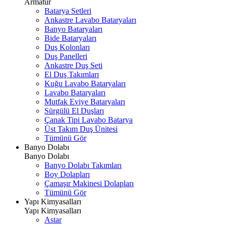
Armatür
Batarya Setleri
Ankastre Lavabo Bataryaları
Banyo Bataryaları
Bide Bataryaları
Duş Kolonları
Duş Panelleri
Ankastre Duş Seti
El Duş Takımları
Kuğu Lavabo Bataryaları
Lavabo Bataryaları
Mutfak Eviye Bataryaları
Sürgülü El Duşları
Çanak Tipi Lavabo Batarya
Üst Takım Duş Ünitesi
Tümünü Gör
Banyo Dolabı
Banyo Dolabı
Banyo Dolabı Takımları
Boy Dolapları
Çamaşır Makinesi Dolapları
Tümünü Gör
Yapı Kimyasalları
Yapı Kimyasalları
Astar