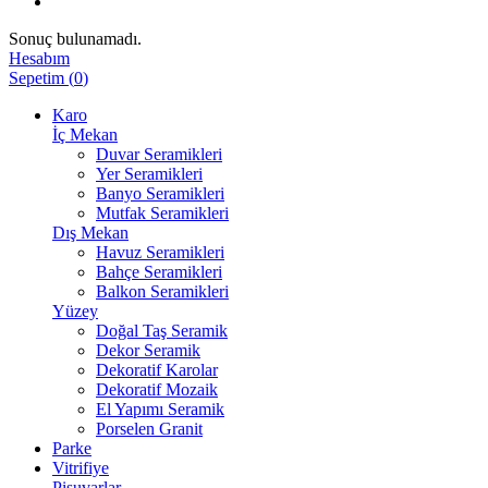
Sonuç bulunamadı.
Hesabım
Sepetim
(
0
)
Karo
İç Mekan
Duvar Seramikleri
Yer Seramikleri
Banyo Seramikleri
Mutfak Seramikleri
Dış Mekan
Havuz Seramikleri
Bahçe Seramikleri
Balkon Seramikleri
Yüzey
Doğal Taş Seramik
Dekor Seramik
Dekoratif Karolar
Dekoratif Mozaik
El Yapımı Seramik
Porselen Granit
Parke
Vitrifiye
Pisuvarlar