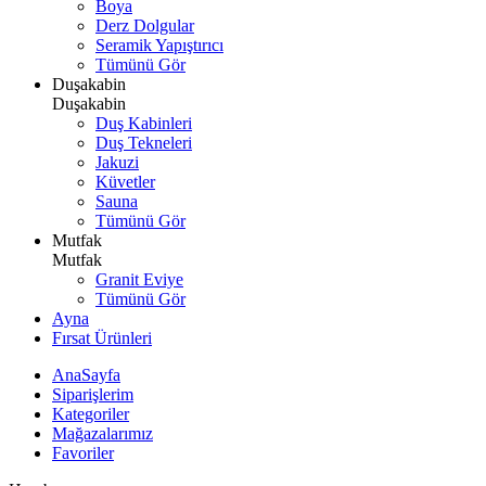
Boya
Derz Dolgular
Seramik Yapıştırıcı
Tümünü Gör
Duşakabin
Duşakabin
Duş Kabinleri
Duş Tekneleri
Jakuzi
Küvetler
Sauna
Tümünü Gör
Mutfak
Mutfak
Granit Eviye
Tümünü Gör
Ayna
Fırsat Ürünleri
AnaSayfa
Siparişlerim
Kategoriler
Mağazalarımız
Favoriler