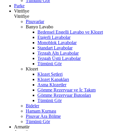
Tümünü Gör
Parke
Vitrifiye
Vitrifiye
Pisuvarlar
Banyo Lavabo
Bedensel Engelli Lavabo ve Klozet
Etajerli Lavabolar
Monoblok Lavabolar
Standart Lavabolar
Tezgah Altı Lavabolar
Tezgah Üstü Lavabolar
Tümünü Gör
Klozet
Klozet Setleri
Klozet Kapakları
Asma Klozetler
Gömme Rezervuar ve İç Takım
Gömme Rezervuar Butonları
Tümünü Gör
Bideler
Hamam Kurnası
Pisuvar Ara Bölme
Tümünü Gör
Armatür