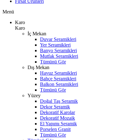
Fırsat Ürünleri
Menü
Karo
Karo
İç Mekan
Duvar Seramikleri
Yer Seramikleri
Banyo Seramikleri
Mutfak Seramikleri
Tümünü Gör
Dış Mekan
Havuz Seramikleri
Bahçe Seramikleri
Balkon Seramikleri
Tümünü Gör
Yüzey
Doğal Taş Seramik
Dekor Seramik
Dekoratif Karolar
Dekoratif Mozaik
El Yapımı Seramik
Porselen Granit
Tümünü Gör