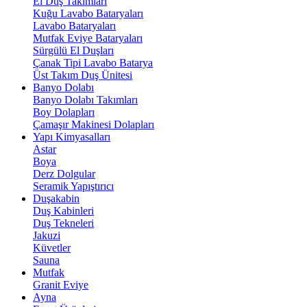
El Duş Takımları
Kuğu Lavabo Bataryaları
Lavabo Bataryaları
Mutfak Eviye Bataryaları
Sürgülü El Duşları
Çanak Tipi Lavabo Batarya
Üst Takım Duş Ünitesi
Banyo Dolabı
Banyo Dolabı Takımları
Boy Dolapları
Çamaşır Makinesi Dolapları
Yapı Kimyasalları
Astar
Boya
Derz Dolgular
Seramik Yapıştırıcı
Duşakabin
Duş Kabinleri
Duş Tekneleri
Jakuzi
Küvetler
Sauna
Mutfak
Granit Eviye
Ayna