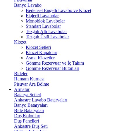
Banyo Lavabo
Bedensel Engelli Lavabo ve Klozet
Etajerli Lavabolar
Monoblok Lavabolar
Standart Lavabolar
Tezgah Altı Lavabolar
Tezgah Üstü Lavabolar
Klozet
Klozet Setleri
Klozet Kapakları
Asma Klozetler
Gömme Rezervuar ve İç Takım
Gömme Rezervuar Butonları
Bideler
Hamam Kurnası
Pisuvar Ara Bölme
Armatür
Batarya Setleri
Ankastre Lavabo Bataryaları
Banyo Bataryaları
Bide Bataryaları
Duş Kolonları
Duş Panelleri
Ankastre Duş Seti