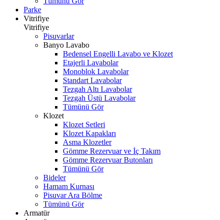
Tümünü Gör
Parke
Vitrifiye
Vitrifiye
Pisuvarlar
Banyo Lavabo
Bedensel Engelli Lavabo ve Klozet
Etajerli Lavabolar
Monoblok Lavabolar
Standart Lavabolar
Tezgah Altı Lavabolar
Tezgah Üstü Lavabolar
Tümünü Gör
Klozet
Klozet Setleri
Klozet Kapakları
Asma Klozetler
Gömme Rezervuar ve İç Takım
Gömme Rezervuar Butonları
Tümünü Gör
Bideler
Hamam Kurnası
Pisuvar Ara Bölme
Tümünü Gör
Armatür