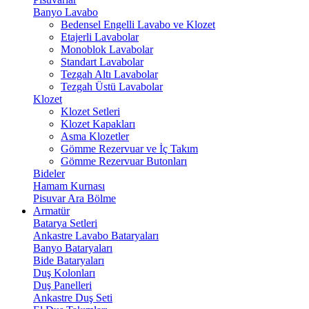
Banyo Lavabo
Bedensel Engelli Lavabo ve Klozet
Etajerli Lavabolar
Monoblok Lavabolar
Standart Lavabolar
Tezgah Altı Lavabolar
Tezgah Üstü Lavabolar
Klozet
Klozet Setleri
Klozet Kapakları
Asma Klozetler
Gömme Rezervuar ve İç Takım
Gömme Rezervuar Butonları
Bideler
Hamam Kurnası
Pisuvar Ara Bölme
Armatür
Batarya Setleri
Ankastre Lavabo Bataryaları
Banyo Bataryaları
Bide Bataryaları
Duş Kolonları
Duş Panelleri
Ankastre Duş Seti