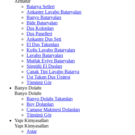
Armatür
Batarya Setleri
Ankastre Lavabo Bataryaları
Banyo Bataryaları
Bide Bataryaları
Duş Kolonları
Duş Panelleri
Ankastre Duş Seti
El Duş Takımları
Kuğu Lavabo Bataryaları
Lavabo Bataryaları
Mutfak Eviye Bataryaları
Sürgülü El Duşları
Çanak Tipi Lavabo Batarya
Üst Takım Duş Ünitesi
Tümünü Gör
Banyo Dolabı
Banyo Dolabı
Banyo Dolabı Takımları
Boy Dolapları
Çamaşır Makinesi Dolapları
Tümünü Gör
Yapı Kimyasalları
Yapı Kimyasalları
Astar