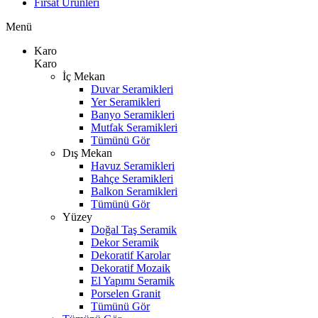
Fırsat Ürünleri
Menü
Karo
Karo
İç Mekan
Duvar Seramikleri
Yer Seramikleri
Banyo Seramikleri
Mutfak Seramikleri
Tümünü Gör
Dış Mekan
Havuz Seramikleri
Bahçe Seramikleri
Balkon Seramikleri
Tümünü Gör
Yüzey
Doğal Taş Seramik
Dekor Seramik
Dekoratif Karolar
Dekoratif Mozaik
El Yapımı Seramik
Porselen Granit
Tümünü Gör