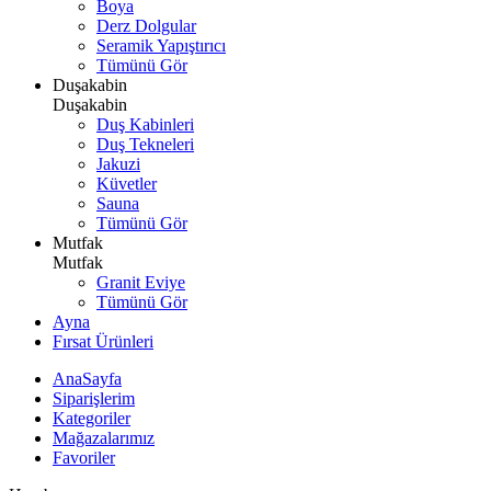
Boya
Derz Dolgular
Seramik Yapıştırıcı
Tümünü Gör
Duşakabin
Duşakabin
Duş Kabinleri
Duş Tekneleri
Jakuzi
Küvetler
Sauna
Tümünü Gör
Mutfak
Mutfak
Granit Eviye
Tümünü Gör
Ayna
Fırsat Ürünleri
AnaSayfa
Siparişlerim
Kategoriler
Mağazalarımız
Favoriler