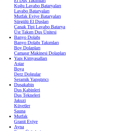
El Duş Takımları
Kuğu Lavabo Bataryaları
Lavabo Bataryaları
Mutfak Eviye Bataryaları
Sürgülü El Duşları
Çanak Tipi Lavabo Batarya
Üst Takım Duş Ünitesi
Banyo Dolabı
Banyo Dolabı Takımları
Boy Dolapları
Çamaşır Makinesi Dolapları
Yapı Kimyasalları
Astar
Boya
Derz Dolgular
Seramik Yapıştırıcı
Duşakabin
Duş Kabinleri
Duş Tekneleri
Jakuzi
Küvetler
Sauna
Mutfak
Granit Eviye
Ayna