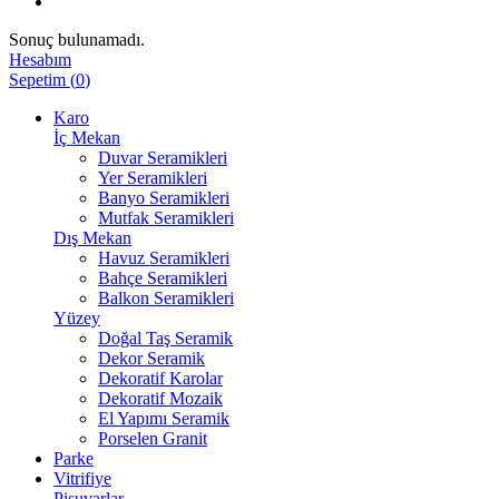
Sonuç bulunamadı.
Hesabım
Sepetim
(
0
)
Karo
İç Mekan
Duvar Seramikleri
Yer Seramikleri
Banyo Seramikleri
Mutfak Seramikleri
Dış Mekan
Havuz Seramikleri
Bahçe Seramikleri
Balkon Seramikleri
Yüzey
Doğal Taş Seramik
Dekor Seramik
Dekoratif Karolar
Dekoratif Mozaik
El Yapımı Seramik
Porselen Granit
Parke
Vitrifiye
Pisuvarlar