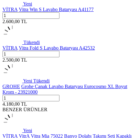
Yeni
VİTRA
Vitra Win S Lavabo Bataryası A41177
2.600,00
TL
Tükendi
VİTRA
Vitra Fold S Lavabo Bataryası A42532
2.500,00
TL
Yeni
Tükendi
GROHE
Grohe Çanak Lavabo Bataryası Eurocosmo XL Boyut
Krom - 23921000
4.180,00
TL
BENZER ÜRÜNLER
Yeni
VİTRA
VitrA Vitra Mia 75022 Banyo Dolabı Takımı Seti Kapaklı