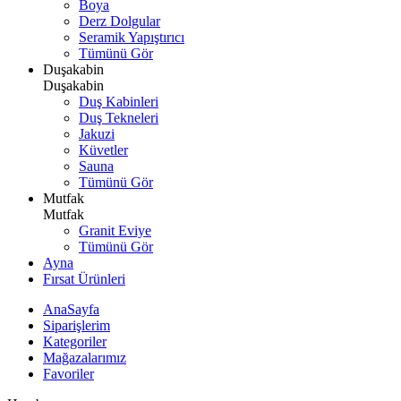
Boya
Derz Dolgular
Seramik Yapıştırıcı
Tümünü Gör
Duşakabin
Duşakabin
Duş Kabinleri
Duş Tekneleri
Jakuzi
Küvetler
Sauna
Tümünü Gör
Mutfak
Mutfak
Granit Eviye
Tümünü Gör
Ayna
Fırsat Ürünleri
AnaSayfa
Siparişlerim
Kategoriler
Mağazalarımız
Favoriler