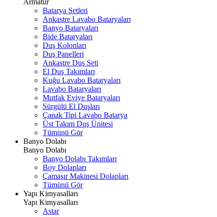
Armatür
Batarya Setleri
Ankastre Lavabo Bataryaları
Banyo Bataryaları
Bide Bataryaları
Duş Kolonları
Duş Panelleri
Ankastre Duş Seti
El Duş Takımları
Kuğu Lavabo Bataryaları
Lavabo Bataryaları
Mutfak Eviye Bataryaları
Sürgülü El Duşları
Çanak Tipi Lavabo Batarya
Üst Takım Duş Ünitesi
Tümünü Gör
Banyo Dolabı
Banyo Dolabı
Banyo Dolabı Takımları
Boy Dolapları
Çamaşır Makinesi Dolapları
Tümünü Gör
Yapı Kimyasalları
Yapı Kimyasalları
Astar