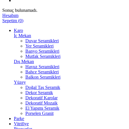
Sonuç bulunamadı.
Hesabım
Sepetim
(
0
)
Karo
İç Mekan
Duvar Seramikleri
Yer Seramikleri
Banyo Seramikleri
Mutfak Seramikleri
Dış Mekan
Havuz Seramikleri
Bahçe Seramikleri
Balkon Seramikleri
Yüzey
Doğal Taş Seramik
Dekor Seramik
Dekoratif Karolar
Dekoratif Mozaik
El Yapımı Seramik
Porselen Granit
Parke
Vitrifiye
Pisuvarlar