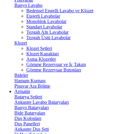
Banyo Lavabo
Bedensel Engelli Lavabo ve Klozet
Etajerli Lavabolar
Monoblok Lavabolar
Standart Lavabolar
Tezgah Altı Lavabolar
Tezgah Üstü Lavabolar
Klozet
Klozet Setleri
Klozet Kapakları
Asma Klozetler
Gömme Rezervuar ve İç Takım
Gömme Rezervuar Butonları
Bideler
Hamam Kurnası
Pisuvar Ara Bölme
Armatür
Batarya Setleri
Ankastre Lavabo Bataryaları
Banyo Bataryaları
Bide Bataryaları
Duş Kolonları
Duş Panelleri
Ankastre Duş Seti