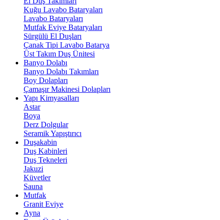
El Duş Takımları
Kuğu Lavabo Bataryaları
Lavabo Bataryaları
Mutfak Eviye Bataryaları
Sürgülü El Duşları
Çanak Tipi Lavabo Batarya
Üst Takım Duş Ünitesi
Banyo Dolabı
Banyo Dolabı Takımları
Boy Dolapları
Çamaşır Makinesi Dolapları
Yapı Kimyasalları
Astar
Boya
Derz Dolgular
Seramik Yapıştırıcı
Duşakabin
Duş Kabinleri
Duş Tekneleri
Jakuzi
Küvetler
Sauna
Mutfak
Granit Eviye
Ayna