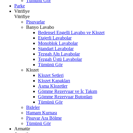
Tümünü Gör
Parke
Vitrifiye
Vitrifiye
Pisuvarlar
Banyo Lavabo
Bedensel Engelli Lavabo ve Klozet
Etajerli Lavabolar
Monoblok Lavabolar
Standart Lavabolar
Tezgah Altı Lavabolar
Tezgah Üstü Lavabolar
Tümünü Gör
Klozet
Klozet Setleri
Klozet Kapakları
Asma Klozetler
Gömme Rezervuar ve İç Takım
Gömme Rezervuar Butonları
Tümünü Gör
Bideler
Hamam Kurnası
Pisuvar Ara Bölme
Tümünü Gör
Armatür