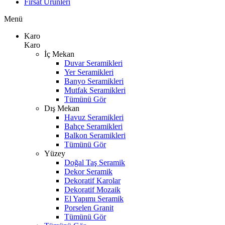
Fırsat Ürünleri
Menü
Karo
Karo
İç Mekan
Duvar Seramikleri
Yer Seramikleri
Banyo Seramikleri
Mutfak Seramikleri
Tümünü Gör
Dış Mekan
Havuz Seramikleri
Bahçe Seramikleri
Balkon Seramikleri
Tümünü Gör
Yüzey
Doğal Taş Seramik
Dekor Seramik
Dekoratif Karolar
Dekoratif Mozaik
El Yapımı Seramik
Porselen Granit
Tümünü Gör